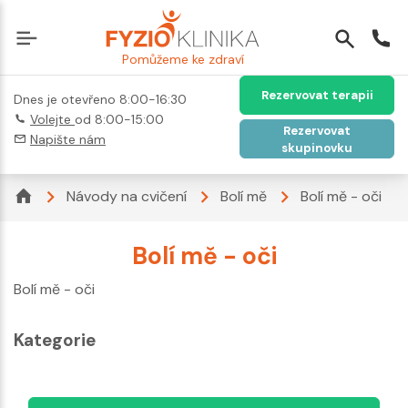
Pomůžeme ke zdraví
Rezervovat terapii
Dnes je otevřeno 8:00-16:30
Volejte
od 8:00-15:00
Rezervovat
Napište nám
skupinovku
Návody na cvičení
Bolí mě
Bolí mě - oči
Bolí mě - oči
Bolí mě - oči
Kategorie