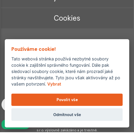
Cookies
Používáme cookie!
Tato webová stránka používá nezbytné soubory
cookie k zajištění správného fungování. Dále pak
sledovací soubory cookie, které nám prozradí jaké
Ordinace roku
Rehabilitační ordinace
stránky navštěvujete. Tyto jsou však aktivovány až po
2. místo – 2017/2019
vašem potvrzení.
Vybrat
3. místo – 2018
Povolit vše
Copyright © 2011–2026 FYZIOklinika s.r.o.
Machkova 1642/2, Praha 4, Jižní Město – Chodov
Všechna práva vyhrazena. Jakékoliv užití obsahu či jeho částí
Odmítnout vše
včetně převzetí, šíření či dalšího zpřístupňování článků,
NAVÍC
fotografií, grafiky a videí veřejnosti je bez souhlasu FYZIOklinika
s.r.o. výslovně zakázáno a je trestné.