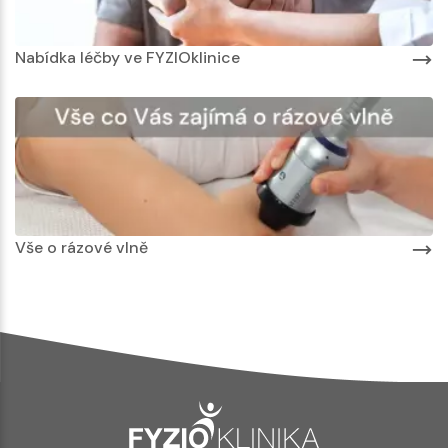
Nabídka léčby ve FYZIOklinice
Vše o rázové vlně