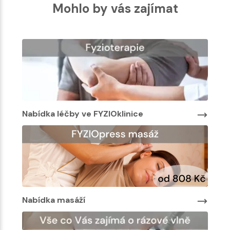
Mohlo by vás zajímat
Nabídka léčby ve FYZIOklinice
Nabí
Nabídka masáží
Nab