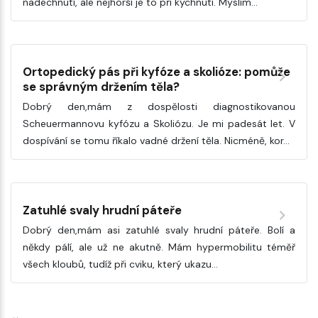
nadechnutí, ale nejhorší je to při kýchnutí. Myslím…
Ortopedický pás při kyfóze a skolióze: pomůže
se správným držením těla?
Dobrý den,mám z dospělosti diagnostikovanou
Scheuermannovu kyfózu a Skoliózu. Je mi padesát let. V
dospívání se tomu říkalo vadné držení těla. Nicméně, kor…
Zatuhlé svaly hrudní páteře
Dobrý den,mám asi zatuhlé svaly hrudní páteře. Bolí a
někdy pálí, ale už ne akutně. Mám hypermobilitu téměř
všech kloubů, tudíž při cviku, který ukazu…