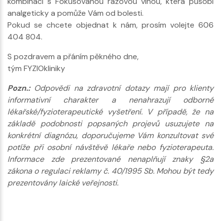
kombinaci s Fokusovanou rázovou vlnou, která působí
analgeticky a pomůže Vám od bolesti.
Pokud se chcete objednat k nám, prosím volejte 606
404 804.
S pozdravem a přáním pěkného dne,
tým FYZIOkliniky
Pozn.:
Odpovědi na zdravotní dotazy mají pro klienty
informativní charakter a nenahrazují odborné
lékařské/fyzioterapeutické vyšetření. V případě, že na
základě podobnosti popsaných projevů usuzujete na
konkrétní diagnózu, doporučujeme Vám konzultovat své
potíže při osobní návštěvě lékaře nebo fyzioterapeuta.
Informace zde prezentované nenaplňují znaky §2a
zákona o regulaci reklamy č. 40/1995 Sb. Mohou být tedy
prezentovány laické veřejnosti.