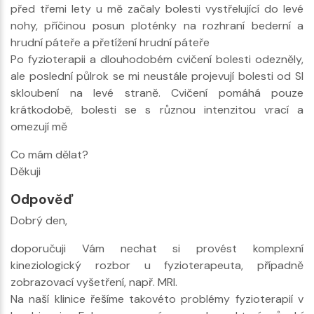
před třemi lety u mě začaly bolesti vystřelující do levé
nohy, příčinou posun ploténky na rozhraní bederní a
hrudní páteře a přetížení hrudní páteře
Po fyzioterapii a dlouhodobém cvičení bolesti odezněly,
ale poslední půlrok se mi neustále projevují bolesti od SI
skloubení na levé straně. Cvičení pomáhá pouze
krátkodobě, bolesti se s různou intenzitou vrací a
omezují mě
Co mám dělat?
Děkuji
Odpověď
Dobrý den,
doporučuji Vám nechat si provést komplexní
kineziologický rozbor u fyzioterapeuta, případně
zobrazovací vyšetření, např. MRI.
Na naší klinice řešíme takovéto problémy fyzioterapií v