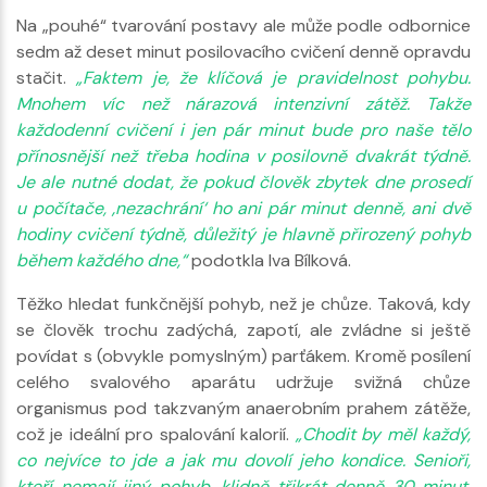
Na „pouhé“ tvarování postavy ale může podle odbornice
sedm až deset minut posilovacího cvičení denně opravdu
stačit.
„Faktem je, že klíčová je pravidelnost pohybu.
Mnohem víc než nárazová intenzivní zátěž. Takže
každodenní cvičení i jen pár minut bude pro naše tělo
přínosnější než třeba hodina v posilovně dvakrát týdně.
Je ale nutné dodat, že pokud člověk zbytek dne prosedí
u počítače, ‚nezachrání‘ ho ani pár minut denně, ani dvě
hodiny cvičení týdně, důležitý je hlavně přirozený pohyb
během každého dne,“
podotkla Iva Bílková.
Těžko hledat funkčnější pohyb, než je chůze. Taková, kdy
se člověk trochu zadýchá, zapotí, ale zvládne si ještě
povídat s (obvykle pomyslným) parťákem. Kromě posílení
celého svalového aparátu udržuje svižná chůze
organismus pod takzvaným anaerobním prahem zátěže,
což je ideální pro spalování kalorií.
„Chodit by měl každý,
co nejvíce to jde a jak mu dovolí jeho kondice. Senioři,
kteří nemají jiný pohyb, klidně třikrát denně 30 minut.