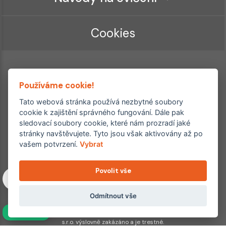
Cookies
Používáme cookie!
Tato webová stránka používá nezbytné soubory
cookie k zajištění správného fungování. Dále pak
sledovací soubory cookie, které nám prozradí jaké
Ordinace roku
Rehabilitační ordinace
stránky navštěvujete. Tyto jsou však aktivovány až po
2. místo – 2017/2019
vašem potvrzení.
Vybrat
3. místo – 2018
Povolit vše
Copyright © 2011–2026 FYZIOklinika s.r.o.
Machkova 1642/2, Praha 4, Jižní Město – Chodov
Všechna práva vyhrazena. Jakékoliv užití obsahu či jeho částí
Odmítnout vše
včetně převzetí, šíření či dalšího zpřístupňování článků,
NAVÍC
fotografií, grafiky a videí veřejnosti je bez souhlasu FYZIOklinika
s.r.o. výslovně zakázáno a je trestné.