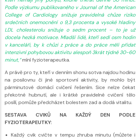
Podle výzkumu publikovaného v Journal of the American
College of Cardiology snižuje pravidelná chůze riziko
srdečních onemocnění o 9,3 procenta a vysoké hladiny
LDL cholesterolu snižuje o sedm procent – to je už
docela hezká motivace. Mladší lidé, kteří sedí osm hodin
v kanceláři, by k chůzi z práce a do práce měli přidat
intenzivní pohybovou aktivitu alespoň 3krát týdně 30-60
minut,“
míní fyzioterapeutka.
A právě pro ty, kteří v denním shonu sotva najdou hodinu
na posilovnu či jiné sportovní aktivity, by mohlo být
párminutové domácí cvičení řešením. Sice nelze čekat
překotné hubnutí, ale i krátké pravidelné cvičení tělo
posílí, pomůže předcházet bolestem zad a dodá vitalitu.
SESTAVA CVIKŮ NA KAŽDÝ DEN PODLE
FYZIOTERAPEUTKY:
Každý cvik cvičte v tempu zhruba minutu (můžete i