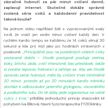
zázračné hubnutí za pár minut cvičení denně,
zaplavují internet. Skutečně dokáže správně
zvolená série cviků a každodenní pravidelnost
taková kouzla?
Na jednom videu například lidé s vypracovanými svaly
tvrdí, že stačí jen sedm minut cvičení každý den. V
rychlém kardio tempu se každému ze 14 cviků věnují 30
sekund a kila prý mizí jako po hodinách strávených v
posilovně.
„Principiálně jsou na podobných videích cviky
sestavené dobře – člověk postupně posiluje stehna,
boky, břicho, záda, cvičí intenzivně, bez přestávek, takže
si zvedne tepovou frekvenci a zahřeje se. Aby ale člověk
opravdu začal hubnout, mělo by cvičení trvat minimálně
20 minut, protože až po 20 minutách kardio tréninku
dochází k odbourávání jaterního glykogenu, viscerálního
a podkožního tuku. Do té doby jede organismus na volné
cukry z krve,“
přiblížila jednoduchý princip shazování kil
pohybem Iva Bílková, hlavní fyzioterapeutka FYZIOkliniky.