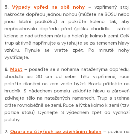
5.
Výpady vpřed na obě nohy
– vzpřímený stoj,
nakročte dopředu jednou nohou (můžete na BOSU nebo
jinou labilní podložku) a pokrčte koleno tak, aby
nepřesahovalo dopředu před špičku chodidla – střed
kolene je nad středem nártu a holeň je kolmo k zemi. Celý
trup aktivně napřimujte a vytahujte se za temenem hlavy
vzhůru. Plynule se vraťte zpět. Po minutě nohy
vystřídejte.
6.
Most
– posaďte se s nohama nataženýma dopředu,
chodidla asi 30 cm od sebe. Tělo vzpřímené, ruce
položte dlaněmi na zem vedle hýždí. Bradu přitlačte na
hrudník. S nádechem pomalu zakloňte hlavu a zároveň
zdvíhejte tělo na natažených ramenech. Trup a stehna
držte rovnoběžně se zemí. Ruce a lýtka kolmo k zemi (tzv.
pozice stolu). Dýchejte. S výdechem zpět do výchozí
polohy.
7.
Opora na čtyřech se zdviháním kolen
– pozice na