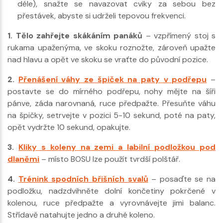
déle), snažte se navazovat cviky za sebou bez
přestávek, abyste si udrželi tepovou frekvenci.
1. Tělo zahřejte skákáním panáků
– vzpřímený stoj s
rukama upaženýma, ve skoku roznožte, zároveň upažte
nad hlavu a opět ve skoku se vraťte do původní pozice.
2.
Přenášení váhy ze špiček na paty v podřepu
–
postavte se do mírného podřepu, nohy mějte na šíři
pánve, záda narovnaná, ruce předpažte. Přesuňte váhu
na špičky, setrvejte v pozici 5-10 sekund, poté na paty,
opět vydržte 10 sekund, opakujte.
3.
Kliky s koleny na zemi a labilní podložkou pod
dlaněmi
– místo BOSU lze použít tvrdší polštář.
4.
Trénink spodních břišních svalů
– posaďte se na
podložku, nadzdvihněte dolní končetiny pokrčené v
kolenou, ruce předpažte a vyrovnávejte jimi balanc.
Střídavě natahujte jedno a druhé koleno.