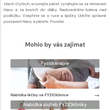
všech čtyřech, srovnejte páteř, vytahujte se za temenem
hlavy a za kostrčí do dálky. Nadzvedněte kolena nad
podložku. Vzepřete se o ruce a špičky. Udržte správné
postavení hlavy a páteře. Povolte.
Mohlo by vás zajímat
Nabídka léčby ve FYZIOklinice
Nabí