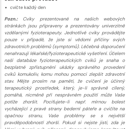
cvičte každý den
Pozn.:
Cviky prezentované na našich webových
stránkách jsou připraveny a prezentovány univerzitně
vzdělanými fyzioterapeuty. Jednotlivé cviky provádějte
pouze v případě, že jste si vědomi příčiny svých
zdravotních problémů (symptomů). Léčebná doporučení
nenahrazují lékařské/fyzioterapeutické vyšetření. Účelem
naší databáze fyzioterapeutických cviků je snaha o
bezplatné zpřístupnění ukázky správného provedení
cviků komukoliv, komu mohou pomoci zlepšit zdravotní
stav. Mějte prosím na paměti, že cvičení je účinný
terapeutický prostředek, který, je-li správně cílený,
pomáhá, nicméně při nesprávném použití může Vaše
potíže zhoršit. Pociťujete-li např. mírnou bolest
vycházející z pravé strany bederní páteře a cvičíte na
opačnou stranu, Vaše problémy se s největší
pravděpodobností zhorší. Pokud si nejste jisti, zda je