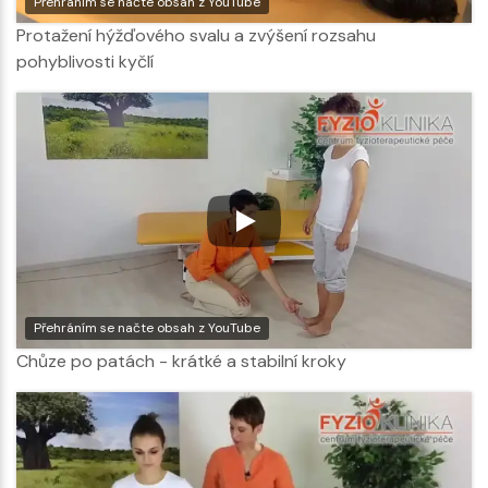
Přehráním se načte obsah z YouTube
Protažení hýžďového svalu a zvýšení rozsahu
pohyblivosti kyčlí
Přehráním se načte obsah z YouTube
Chůze po patách - krátké a stabilní kroky