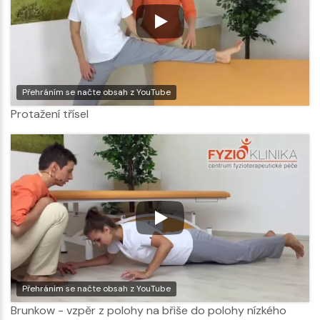
Přehráním se načte obsah z YouTube
Protažení třísel
Přehráním se načte obsah z YouTube
Brunkow - vzpěr z polohy na břiše do polohy nízkého