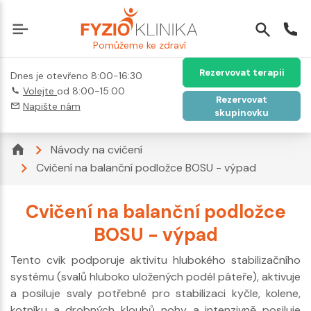
Pomůžeme ke zdraví
Rezervovat terapii
Dnes je otevřeno 8:00-16:30
Volejte
od 8:00-15:00
Rezervovat
Napište nám
skupinovku
Návody na cvičení
Cvičení na balanční podložce BOSU - výpad
Cvičení na balanční podložce
BOSU - výpad
Tento cvik podporuje aktivitu hlubokého stabilizačního
systému (svalů hluboko uložených podél páteře), aktivuje
a posiluje svaly potřebné pro stabilizaci kyčle, kolene,
kotníku a drobných kloubů nohy a intenzivně posiluje