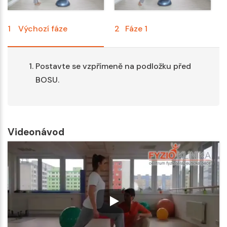
1
Výchozí fáze
2
Fáze 1
3
Postavte se vzpřímeně na podložku před
BOSU.
Videonávod