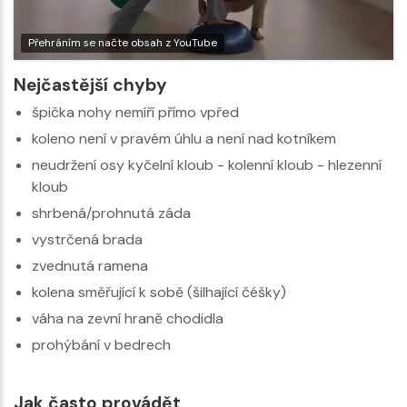
Přehráním se načte obsah z YouTube
Nejčastější chyby
špička nohy nemíří přímo vpřed
koleno není v pravém úhlu a není nad kotníkem
neudržení osy kyčelní kloub - kolenní kloub - hlezenní
kloub
shrbená/prohnutá záda
vystrčená brada
zvednutá ramena
kolena směřující k sobě (šilhající čéšky)
váha na zevní hraně chodidla
prohýbání v bedrech
Jak často provádět