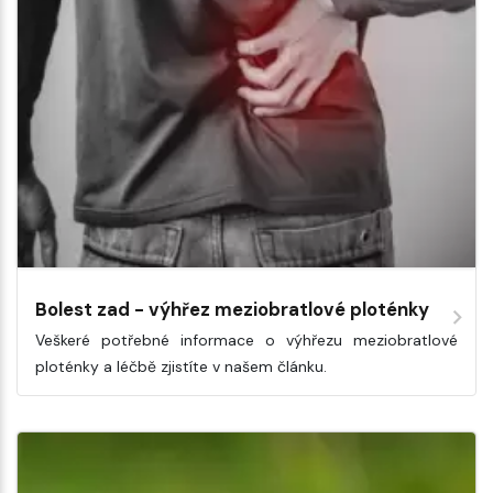
Bolest zad - výhřez meziobratlové ploténky
Veškeré potřebné informace o výhřezu meziobratlové
ploténky a léčbě zjistíte v našem článku.