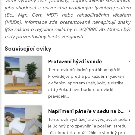
Vámi vybraný cvik přínosný, doporučujeme konzultovat
jeho vhodnost s univerzitně vzdělaným fyzioterapeutem
(Bc., Mgr., Cert. MDT) nebo rehabilitačním lékařem
(MUDr.). Informace zde prezentované nenaplňují znaky
§2a zákona o regulaci reklamy č. 40/1995 Sb. Mohou být
tedy prezentovány laické veřejnosti.
Související cviky
Protažení hýždí vsedě
Tento cvik důkladně protáhne hýždě.
Provádějte před a po každém fyzickém
cvičením, sportem (běh, kolo, turistika
atd.).Pokud cvik budete provádět
pravideln…
Napřímení páteře v sedu na boku a stabilizace pánve ve vysokém šikmém sedu
Tento cvik vycházející z vývojových poloh
je účinný pro zpevnění a posílení středu
těla, lopatek a paží. Dále je vhodný pro