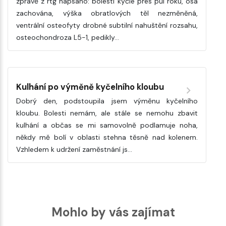
zprávě z rtg napsáno: bolesti kyčle přes půl roku, osa
zachována, výška obratlových těl nezměněná,
ventrální osteofyty drobné subtilní nahuštění rozsahu,
osteochondroza L5-1, pedikly…
Kulhání po výměně kyčelního kloubu
Dobrý den, podstoupila jsem výměnu kyčelního
kloubu. Bolesti nemám, ale stále se nemohu zbavit
kulhání a občas se mi samovolně podlamuje noha,
někdy mě bolí v oblasti stehna těsně nad kolenem.
Vzhledem k udržení zaměstnání js…
Mohlo by vás zajímat