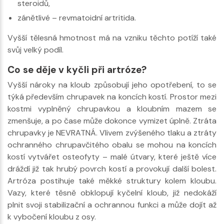
steroidů,
zánětlivé – revmatoidní artritida.
Vyšší tělesná hmotnost má na vzniku těchto potíží také
svůj velký podíl.
Co se děje v kyčli při artróze?
Vyšší nároky na kloub způsobují jeho opotřebení, to se
týká především chrupavek na koncích kostí. Prostor mezi
kostmi vyplněný chrupavkou a kloubním mazem se
zmenšuje, a po čase může dokonce vymizet úplně. Ztráta
chrupavky je NEVRATNÁ. Vlivem zvýšeného tlaku a ztráty
ochranného chrupavčitého obalu se mohou na koncích
kostí vytvářet osteofyty – malé útvary, které ještě více
dráždí již tak hrubý povrch kostí a provokují další bolest.
Artróza postihuje také měkké struktury kolem kloubu.
Vazy, které těsně obklopují kyčelní kloub, již nedokáží
plnit svoji stabilizační a ochrannou funkci a může dojít až
k vybočení kloubu z osy.