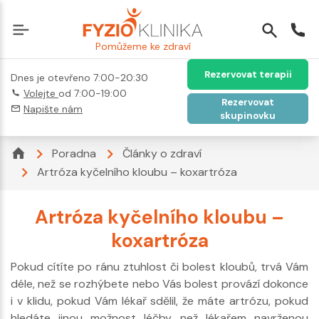
Pomůžeme ke zdraví
Rezervovat terapii
Dnes je otevřeno 7:00-20:30
Volejte
od 7:00-19:00
Rezervovat
Napište nám
skupinovku
Poradna
Články o zdraví
Artróza kyčelního kloubu – koxartróza
Artróza kyčelního kloubu –
koxartróza
Pokud cítíte po ránu ztuhlost či bolest kloubů, trvá Vám
déle, než se rozhýbete nebo Vás bolest provází dokonce
i v klidu, pokud Vám lékař sdělil, že máte artrózu, pokud
hledáte jinou možnost léčby, než lékařem navrženou