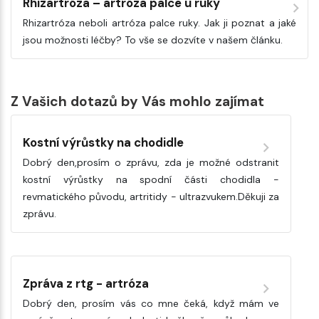
Rhizartróza – artróza palce u ruky
Rhizartróza neboli artróza palce ruky. Jak ji poznat a jaké
jsou možnosti léčby? To vše se dozvíte v našem článku.
Z Vašich dotazů by Vás mohlo zajímat
Kostní výrůstky na chodidle
Dobrý den,prosím o zprávu, zda je možné odstranit
kostní výrůstky na spodní části chodidla -
revmatického původu, artritidy - ultrazvukem.Děkuji za
zprávu.
Zpráva z rtg - artróza
Dobrý den, prosím vás co mne čeká, když mám ve