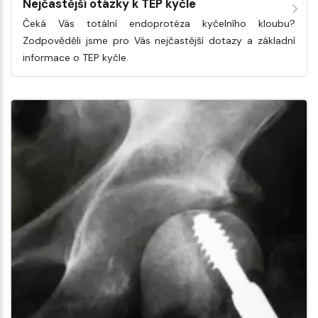
Nejčastější otázky k TEP kyčle
Čeká Vás totální endoprotéza kyčelního kloubu?
Zodpověděli jsme pro Vás nejčastější dotazy a základní
informace o TEP kyčle.