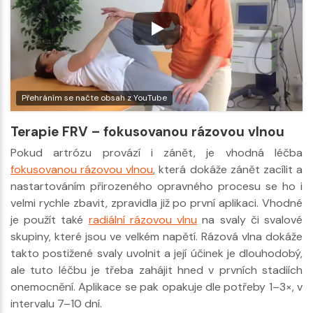
Přehráním se načte obsah z YouTube
Terapie FRV – fokusovanou rázovou vlnou
Pokud artrózu provází i zánět, je vhodná léčba
fokusovanou rázovou vlnou
, která dokáže zánět zacílit a
nastartováním přirozeného opravného procesu se ho i
velmi rychle zbavit, zpravidla již po první aplikaci. Vhodné
je použít také
radiální rázovou vlnu
na svaly či svalové
skupiny, které jsou ve velkém napětí. Rázová vlna dokáže
takto postižené svaly uvolnit a její účinek je dlouhodobý,
ale tuto léčbu je třeba zahájit hned v prvních stadiích
onemocnění. Aplikace se pak opakuje dle potřeby 1–3×, v
intervalu 7–10 dní.