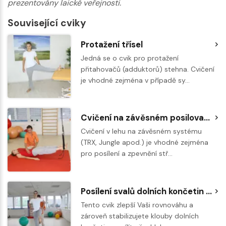
prezentovány laické veřejnosti.
Související cviky
Protažení třísel
Jedná se o cvik pro protažení
přitahovačů (adduktorů) stehna. Cvičení
je vhodné zejména v případě sy…
Cvičení na závěsném posilovacím systému - zvedání pánve
Cvičení v lehu na závěsném systému
(TRX, Jungle apod.) je vhodné zejména
pro posílení a zpevnění stř…
Posílení svalů dolních končetin a stabilizace ve stoji na BOSU
Tento cvik zlepší Vaši rovnováhu a
zároveň stabilizujete klouby dolních