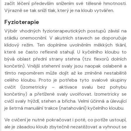
začít léčení především snížením své tělesné hmotnosti.
Výrazně se tak sníží tlak, který je na kloub vytvářen.
Fyzioterapie
Výběr vhodných fyzioterapeutických postupů závisí na
stádiu onemocnění. V akutních stavech se doporučuje
klidový režim. Ten doplníme uvolněním měkkých tkání,
které se často reflexně stahují. U kyčelního kloubu to
bývá oblast přední strany stehna (tzv. flexorů dolních
končetin). Vnější stehenní svaly jsou naopak oslabené a
tímto nepoměrem může dojít až ke zmíněné nestabilitě
celého kloubu. Proto je potřeba tyto svalové skupiny
cvičit (izometricky – aktivace svalu bez pohybu
končetiny) a přetížené svaly uvolňovat. Izometricky se
cvičí svaly hýždí, stehen a břicha. Velmi účinná a úlevující
je šetrná manuální trakce (natahování) kyčelního kloubu.
Ve cvičení je nutné pokračovat i poté, co potíže ustoupí,
ale je zásadou kloub zbytečně nezatěžovat a vyhnout se