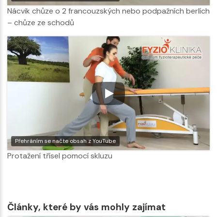
Nácvik chůze o 2 francouzských nebo podpažních berlích
– chůze ze schodů
Přehráním se načte obsah z YouTube
Protažení třísel pomocí skluzu
Články, které by vás mohly zajímat