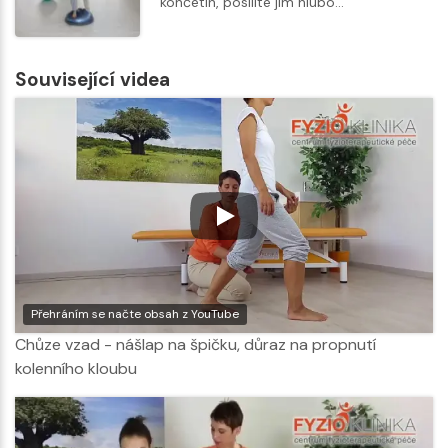
končetin, posílíte jím hlubo…
Související videa
Přehráním se načte obsah z YouTube
Chůze vzad - nášlap na špičku, důraz na propnutí
kolenního kloubu