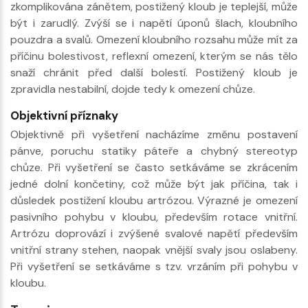
zkomplikována zánětem, postižený kloub je teplejší, může
být i zarudlý. Zvýší se i napětí úponů šlach, kloubního
pouzdra a svalů. Omezení kloubního rozsahu může mít za
příčinu bolestivost, reflexní omezení, kterým se nás tělo
snaží chránit před další bolestí. Postižený kloub je
zpravidla nestabilní, dojde tedy k omezení chůze.
Objektivní příznaky
Objektivně při vyšetření nacházíme změnu postavení
pánve, poruchu statiky páteře a chybný stereotyp
chůze. Při vyšetření se často setkáváme se zkrácením
jedné dolní končetiny, což může být jak příčina, tak i
důsledek postižení kloubu artrózou. Výrazné je omezení
pasivního pohybu v kloubu, především rotace vnitřní.
Artrózu doprovází i zvýšené svalové napětí především
vnitřní strany stehen, naopak vnější svaly jsou oslabeny.
Při vyšetření se setkáváme s tzv. vrzáním při pohybu v
kloubu.