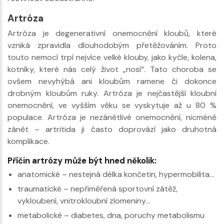
Artróza
Artróza je degenerativní onemocnění kloubů, které
vzniká zpravidla dlouhodobým přetěžováním. Proto
touto nemocí trpí nejvíce velké klouby, jako kyčle, kolena,
kotníky, které nás celý život „nosí“. Tato choroba se
ovšem nevyhýbá ani kloubům ramene či dokonce
drobným kloubům ruky. Artróza je nejčastější kloubní
onemocnění, ve vyšším věku se vyskytuje až u 80 %
populace. Artróza je nezánětlivé onemocnění, nicméně
zánět – artritida ji často doprovází jako druhotná
komplikace.
Příčin artrózy může být hned několik:
anatomické – nestejná délka končetin, hypermobilita…
traumatické – nepřiměřená sportovní zátěž,
vykloubení, vnitrokloubní zlomeniny…
metabolické – diabetes, dna, poruchy metabolismu