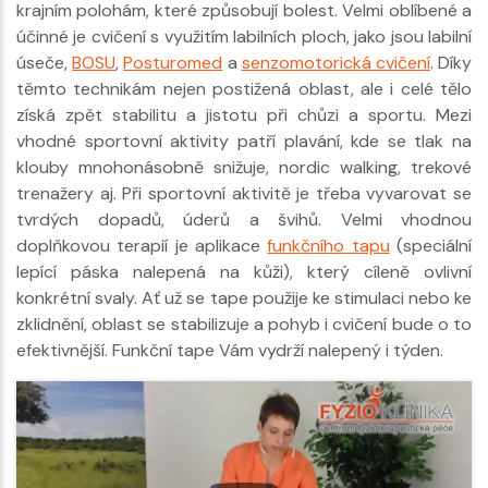
krajním polohám, které způsobují bolest. Velmi oblíbené a
účinné je cvičení s využitím labilních ploch, jako jsou labilní
úseče,
BOSU
,
Posturomed
a
senzomotorická cvičení
. Díky
těmto technikám nejen postižená oblast, ale i celé tělo
získá zpět stabilitu a jistotu při chůzi a sportu. Mezi
vhodné sportovní aktivity patří plavání, kde se tlak na
klouby mnohonásobně snižuje, nordic walking, trekové
trenažery aj. Při sportovní aktivitě je třeba vyvarovat se
tvrdých dopadů, úderů a švihů. Velmi vhodnou
doplňkovou terapií je aplikace
funkčního tapu
(speciální
lepící páska nalepená na kůži), který cíleně ovlivní
konkrétní svaly. Ať už se tape použije ke stimulaci nebo ke
zklidnění, oblast se stabilizuje a pohyb i cvičení bude o to
efektivnější. Funkční tape Vám vydrží nalepený i týden.