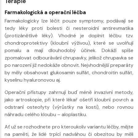
Terapie
Farmakologická a operační léčba
Farmakologicky lze léčit pouze symptomy, podávají se
tedy léky proti bolesti či nesteroidní antirevmatika
(protizánětlivé léky). Vhodné je doplnit léčbu tzv.
chondroprotektivy (kloubní výživou), které se uvolňují
pomalu a mají dlouhodobý účinek. Dokáží spíše
zpomalovat odbourávání chrupavky, jelikož chrupavka se
po narození již nedokáže obnovit. Nejvhodnější preparáty
by měly obsahovat glukosamin sulfát, chondroitin sulfát,
kyselinu hyaluronovou aj.
Operační přístupy zahrnují buď méně invazivní metody,
jako artroskopie, při které lékař ošetří kloubní povrch a
odstraní osteofyty (výrůstky na kosti), nebo rovnou
náhradu celého kloubu – aloplastiku.
Ať už se rozhodnete pro kteroukoliv variantu léčby, mějte
na paměti, že lidé trpící nadváhou či obezitou by měli