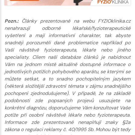
Pozn.:
Články prezentované na webu FYZIOklinika.cz
nenahrazují odborné lékařské/fyzioterapeutické
vyšetření a mají informativní charakter, tak abyste
snadněji porozuměli dané problematice například po
Vaší návštěvě fyzioterapeuta, lékaře nebo jiného
specialisty. Cílem naší databáze článků je nabídnout
Vám na jednom místě aktuálně dostupné informace o
jednotlivých potížích pohybového aparátu, se kterými se
můžete setkat, a to snadno pochopitelným jazykem
(některá složitější zdravotní témata v zájmu snadnějšího
pochopení zjednodušujeme). V případě, že na základě
podobnosti zde popsaných projevů usuzujete na
konkrétní diagnózu, doporučujeme Vám konzultovat Vaše
potíže při osobní návštěvě lékaře nebo fyzioterapeuta.
Informace zde prezentované nenaplňují znaky §2a
zákona o regulaci reklamy č. 40/1995 Sb. Mohou být tedy