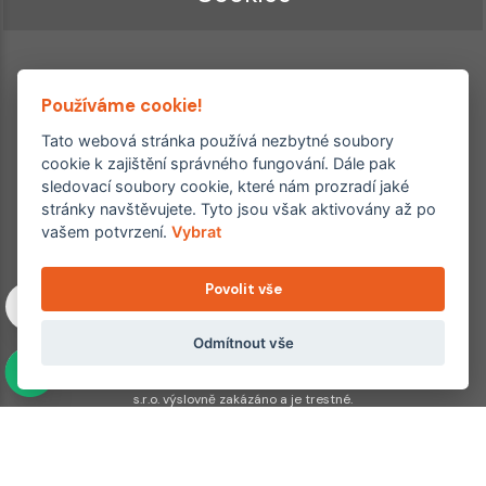
Používáme cookie!
Tato webová stránka používá nezbytné soubory
cookie k zajištění správného fungování. Dále pak
sledovací soubory cookie, které nám prozradí jaké
Ordinace roku
Rehabilitační ordinace
stránky navštěvujete. Tyto jsou však aktivovány až po
2. místo – 2017/2019
vašem potvrzení.
Vybrat
3. místo – 2018
Povolit vše
Copyright © 2011–2026 FYZIOklinika s.r.o.
Machkova 1642/2, Praha 4, Jižní Město – Chodov
Všechna práva vyhrazena. Jakékoliv užití obsahu či jeho částí
Odmítnout vše
včetně převzetí, šíření či dalšího zpřístupňování článků,
fotografií, grafiky a videí veřejnosti je bez souhlasu FYZIOklinika
s.r.o. výslovně zakázáno a je trestné.
Partnerské weby:
hojeni.cz