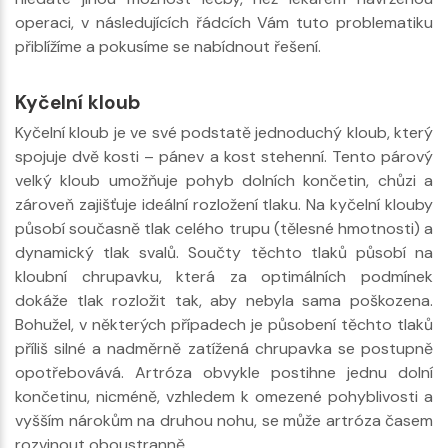
operaci, v následujících řádcích Vám tuto problematiku
přiblížíme a pokusíme se nabídnout řešení.
Kyčelní kloub
Kyčelní kloub je ve své podstatě jednoduchý kloub, který
spojuje dvě kosti – pánev a kost stehenní. Tento párový
velký kloub umožňuje pohyb dolních končetin, chůzi a
zároveň zajišťuje ideální rozložení tlaku. Na kyčelní klouby
působí současně tlak celého trupu (tělesné hmotnosti) a
dynamický tlak svalů. Součty těchto tlaků působí na
kloubní chrupavku, která za optimálních podmínek
dokáže tlak rozložit tak, aby nebyla sama poškozena.
Bohužel, v některých případech je působení těchto tlaků
příliš silné a nadměrně zatížená chrupavka se postupně
opotřebovává. Artróza obvykle postihne jednu dolní
končetinu, nicméně, vzhledem k omezené pohyblivosti a
vyšším nárokům na druhou nohu, se může artróza časem
rozvinout oboustranně.