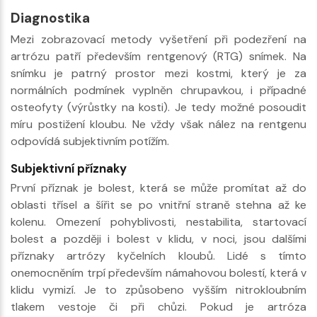
Diagnostika
Mezi zobrazovací metody vyšetření při podezření na
artrózu patří především rentgenový (RTG) snímek. Na
snímku je patrný prostor mezi kostmi, který je za
normálních podmínek vyplněn chrupavkou, i případné
osteofyty (výrůstky na kosti). Je tedy možné posoudit
míru postižení kloubu. Ne vždy však nález na rentgenu
odpovídá subjektivním potížím.
Subjektivní příznaky
První příznak je bolest, která se může promítat až do
oblasti třísel a šířit se po vnitřní straně stehna až ke
kolenu. Omezení pohyblivosti, nestabilita, startovací
bolest a později i bolest v klidu, v noci, jsou dalšími
příznaky artrózy kyčelních kloubů. Lidé s tímto
onemocněním trpí především námahovou bolestí, která v
klidu vymizí. Je to způsobeno vyšším nitrokloubním
tlakem vestoje či při chůzi. Pokud je artróza