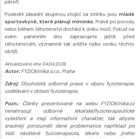
páteří.
Poslední zásadní skupinou stojící za zmínku jsou
mladé
sportovkyně, které plánují miminko.
Právě po porodu
nebo během těhotenství dochází k úniku moči. Pokud na
svém pánevním dnu zapracujete ještě před
těhotenstvím, významně tak snížíte riziko vzniku těchto
obtíží.
Aktualizováno dne 04.04.2026
Autor:
FYZIOklinika s.r.o., Praha
Zdroj:
Dlouholetá odborná praxe v oboru fyzioterapie,
vzdělávání v oblasti fyzioterapie.
Pozn.:
Články prezentované na webu FYZIOklinika.cz
nenahrazují odborné lékařské/fyzioterapeutické
vyšetření a mají informativní charakter, tak abyste
snadněji porozuměli dané problematice například po
Vaší návštěvě fyzioterapeuta, lékaře nebo jiného