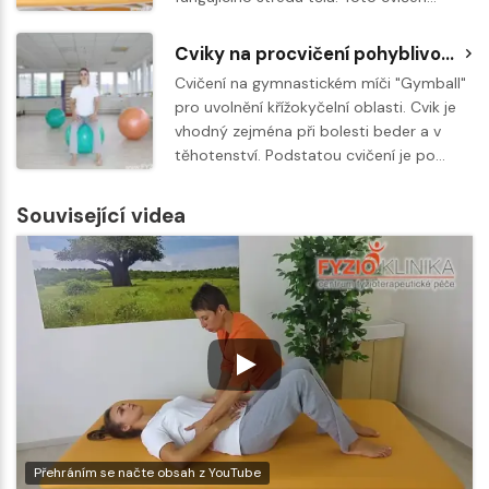
Cviky na procvičení pohyblivosti pánevního dna
Cvičení na gymnastickém míči "Gymball"
pro uvolnění křížokyčelní oblasti. Cvik je
vhodný zejména při bolesti beder a v
těhotenství. Podstatou cvičení je po…
Související videa
Přehráním se načte obsah z YouTube