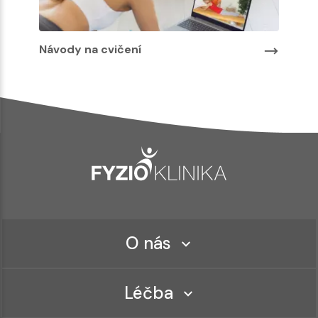
Návody na cvičení
O nás
Léčba