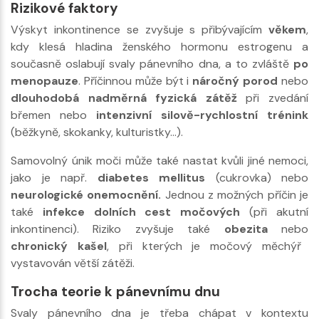
Rizikové faktory
Výskyt inkontinence se zvyšuje s přibývajícím
věkem
,
kdy klesá hladina ženského hormonu estrogenu a
současně oslabují svaly pánevního dna, a to zvláště
po
menopauze
. Příčinnou může být i
náročný porod
nebo
dlouhodobá nadměrná fyzická zátěž
při zvedání
břemen nebo
intenzivní silově-rychlostní trénink
(běžkyně, skokanky, kulturistky…).
Samovolný únik moči může také nastat kvůli jiné nemoci,
jako je např.
diabetes mellitus
(cukrovka) nebo
neurologické onemocnění.
Jednou z možných příčin je
také
infekce dolních cest močových
(při akutní
inkontinenci). Riziko zvyšuje také
obezita
nebo
chronický kašel
, při kterých je močový měchýř
vystavován větší zátěži.
Trocha teorie k pánevnímu dnu
Svaly pánevního dna je třeba chápat v kontextu