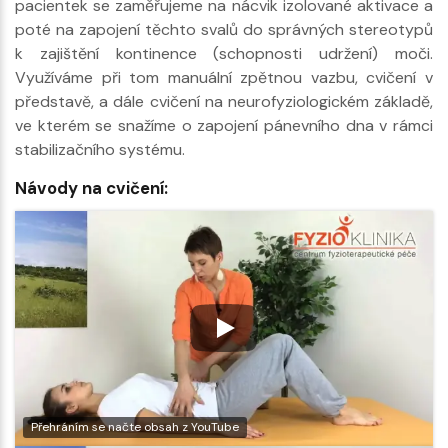
pacientek se zaměřujeme na nácvik izolované aktivace a
poté na zapojení těchto svalů do správných stereotypů
k zajištění kontinence (schopnosti udržení) moči.
Využíváme při tom manuální zpětnou vazbu, cvičení v
představě, a dále cvičení na neurofyziologickém základě,
ve kterém se snažíme o zapojení pánevního dna v rámci
stabilizačního systému.
Návody na cvičení:
Přehráním se načte obsah z YouTube