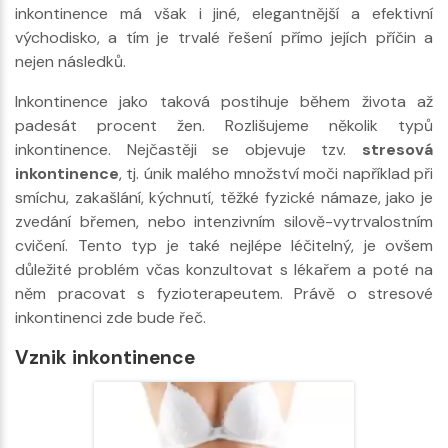
inkontinence má však i jiné, elegantnější a efektivní
východisko, a tím je trvalé řešení přímo jejích příčin a
nejen následků.
Inkontinence jako taková postihuje během života až
padesát procent žen. Rozlišujeme několik typů
inkontinence. Nejčastěji se objevuje tzv.
stresová
inkontinence
, tj. únik malého množství moči například při
smíchu, zakašlání, kýchnutí, těžké fyzické námaze, jako je
zvedání břemen, nebo intenzivním silově-vytrvalostním
cvičení. Tento typ je také nejlépe léčitelný, je ovšem
důležité problém včas konzultovat s lékařem a poté na
něm pracovat s fyzioterapeutem. Právě o stresové
inkontinenci zde bude řeč.
Vznik inkontinence