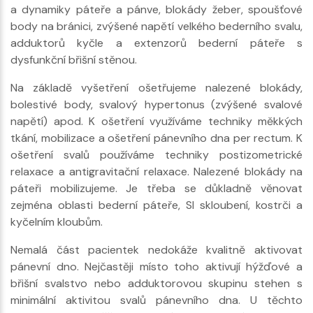
a dynamiky páteře a pánve, blokády žeber, spoušťové
body na bránici, zvýšené napětí velkého bederního svalu,
adduktorů kyčle a extenzorů bederní páteře s
dysfunkční břišní stěnou.
Na základě vyšetření ošetřujeme nalezené blokády,
bolestivé body, svalový hypertonus (zvýšené svalové
napětí) apod. K ošetření využíváme techniky měkkých
tkání, mobilizace a ošetření pánevního dna per rectum. K
ošetření svalů používáme techniky postizometrické
relaxace a antigravitační relaxace. Nalezené blokády na
páteři mobilizujeme. Je třeba se důkladně věnovat
zejména oblasti bederní páteře, SI skloubení, kostrči a
kyčelním kloubům.
Nemalá část pacientek nedokáže kvalitně aktivovat
pánevní dno. Nejčastěji místo toho aktivují hýžďové a
břišní svalstvo nebo adduktorovou skupinu stehen s
minimální aktivitou svalů pánevního dna. U těchto