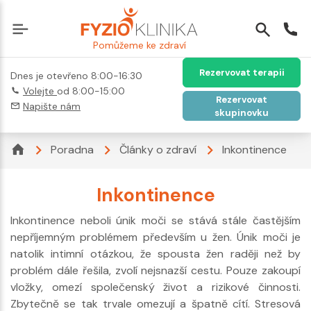
Pomůžeme ke zdraví
Rezervovat terapii
Dnes je otevřeno 8:00-16:30
Volejte
od 8:00-15:00
Rezervovat
Napište nám
skupinovku
Poradna
Články o zdraví
Inkontinence
Inkontinence
Inkontinence neboli únik moči se stává stále častějším
nepříjemným problémem především u žen. Únik moči je
natolik intimní otázkou, že spousta žen raději než by
problém dále řešila, zvolí nejsnazší cestu. Pouze zakoupí
vložky, omezí společenský život a rizikové činnosti.
Zbytečně se tak trvale omezují a špatně cítí. Stresová