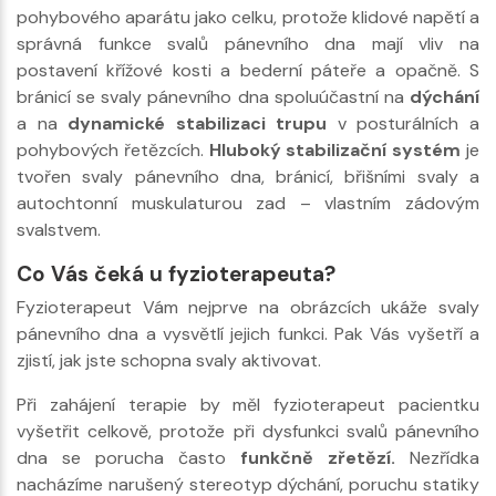
pohybového aparátu jako celku, protože klidové napětí a
správná funkce svalů pánevního dna mají vliv na
postavení křížové kosti a bederní páteře a opačně. S
bránicí se svaly pánevního dna spoluúčastní na
dýchání
a na
dynamické stabilizaci trupu
v posturálních a
pohybových řetězcích.
Hluboký stabilizační systém
je
tvořen svaly pánevního dna, bránicí, břišními svaly a
autochtonní muskulaturou zad – vlastním zádovým
svalstvem.
Co Vás čeká u fyzioterapeuta?
Fyzioterapeut Vám nejprve na obrázcích ukáže svaly
pánevního dna a vysvětlí jejich funkci. Pak Vás vyšetří a
zjistí, jak jste schopna svaly aktivovat.
Při zahájení terapie by měl fyzioterapeut pacientku
vyšetřit celkově, protože při dysfunkci svalů pánevního
dna se porucha často
funkčně zřetězí.
Nezřídka
nacházíme narušený stereotyp dýchání, poruchu statiky