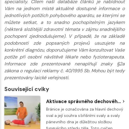
specialisty. Cílem naší databáze článků je nabídnout
Vám na jednom místě aktuálně dostupné informace o
jednotlivých potížích pohybového aparátu, se kterými se
můžete setkat, a to snadno pochopitelným jazykem
(některá složitější zdravotní témata v zájmu snadnějšího
pochopení zjednodušujeme). V případě, že na základě
podobnosti zde popsaných projevů usuzujete na
konkrétní diagnózu, doporučujeme Vám konzultovat Vaše
potíže při osobní návštěvě lékaře nebo fyzioterapeuta.
Informace zde prezentované nenaplňují znaky §2a
zákona o regulaci reklamy č. 40/1995 Sb. Mohou být tedy
prezentovány laické veřejnosti.
Související cviky
Aktivace správného dechového stereotypu
Bránice je označována za hlavní dechový
sval a její souhra s břišními svaly a svaly
pánevního dna je důležitou složkou
fungujícího středu těla. Toto cvičen…