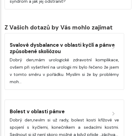
syndrom a jak jej odstranit?
Z Vašich dotazů by Vás mohlo zajímat
Svalové dysbalance v oblasti kyčlí a pánve
způsobené skoliózou
Dobrý den,mám urologické zdravotní komplikace,
ovšem při vyšetření na urologii mi bylo řečeno že jsem
v tomto směru v pořádku. Myslím si že by problémy
moh…
Bolest v oblasti pánve
Dobrý den,nevím si už rady, bolest kosti křížové ve
spojení s kyčlemi, konečníkem a sedacími kostmi.
Sednout si již není skoro možné a když přijde ,,záchva…