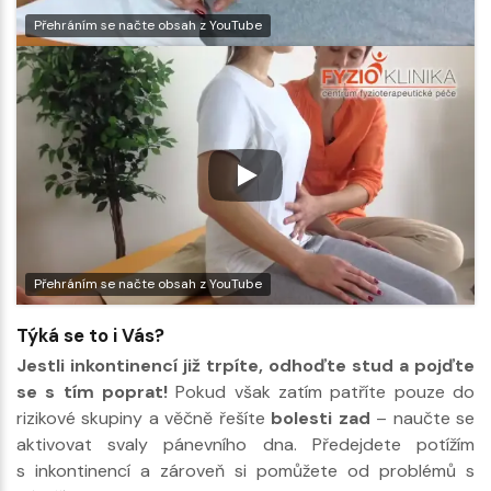
Přehráním se načte obsah z YouTube
Přehráním se načte obsah z YouTube
Týká se to i Vás?
Jestli inkontinencí již trpíte, odhoďte stud a pojďte
se s tím poprat!
Pokud však zatím patříte pouze do
rizikové skupiny a věčně řešíte
bolesti zad
– naučte se
aktivovat svaly pánevního dna. Předejdete potížím
s inkontinencí a zároveň si pomůžete od problémů s