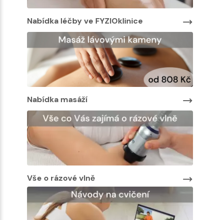
Nabídka léčby ve FYZIOklinice
Nabíd
Nabíd
Nabídka masáží
Vše o rázové vlně