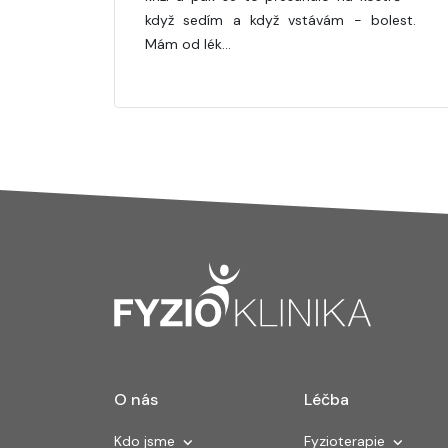
když sedím a když vstávám - bolest.
Mám od lék…
O nás
Léčba
Kdo jsme
Fyzioterapie