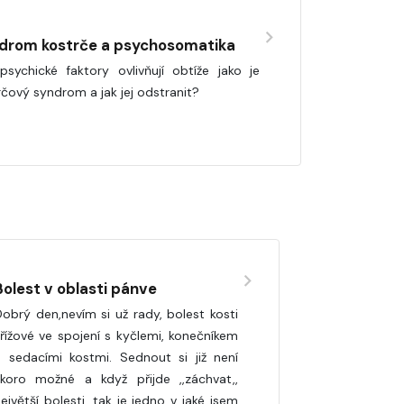
drom kostrče a psychosomatika
psychické faktory ovlivňují obtíže jako je
rčový syndrom a jak jej odstranit?
Bolest v oblasti pánve
obrý den,nevím si už rady, bolest kosti
řížové ve spojení s kyčlemi, konečníkem
a sedacími kostmi. Sednout si již není
skoro možné a když přijde ,,záchvat,,
ejvětší bolesti, tak je jedno v jaké jsem