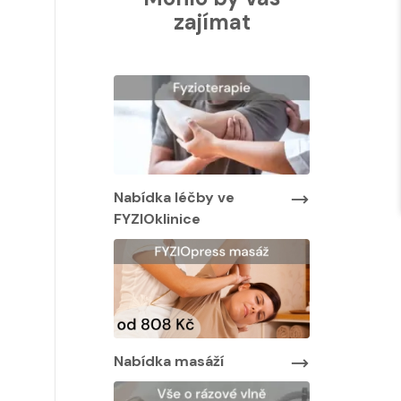
zajímat
Nabídka léčby ve
Nabídka lé
FYZIOklinice
FYZIOklinic
y ve
Nabídka masáží
Nabídka ma
áží