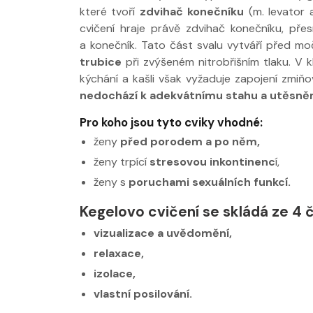
které tvoří
zdvihač konečníku
(m. levator 
cvičení hraje právě zdvihač konečníku, pře
a konečník. Tato část svalu vytváří před m
trubice
při zvýšeném nitrobřišním tlaku. V k
kýchání a kašli však vyžaduje zapojení zmiňo
nedochází k adekvátnímu stahu a utěsn
Pro koho jsou tyto cviky vhodné:
Nabídka léčby ve
Nabídka léčby
ženy
před porodem a po něm,
FYZIOklinice
FYZIOklinice
ženy trpící
stresovou inkontinenc
í,
ženy s
poruchami sexuálních funkcí.
Kegelovo cvičení se skládá ze 4 č
vizualizace a uvědomění,
relaxace,
Nabídka masáží
Nabídka masá
izolace,
vlastní posilování.