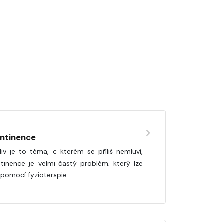
ontinence
liv je to téma, o kterém se příliš nemluví,
ntinence je velmi častý problém, který lze
t pomocí fyzioterapie.