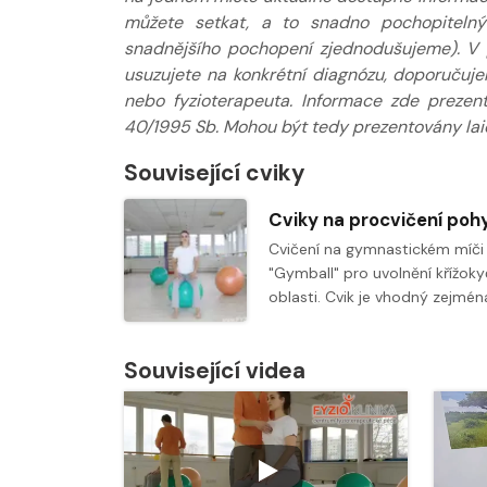
můžete setkat, a to snadno pochopitelný
snadnějšího pochopení zjednodušujeme). V 
usuzujete na konkrétní diagnózu, doporučuj
nebo fyzioterapeuta. Informace zde prezen
40/1995 Sb. Mohou být tedy prezentovány laic
Související cviky
Cvičení na gymnastickém míči
"Gymball" pro uvolnění křížoky
oblasti. Cvik je vhodný zejmén
Související videa