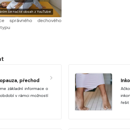
áním se načte obsah z YouTube
ace správného dechového
otypu
at
nopauza, přechod
Ink
íme základní informace o
Ačko
to období v rámci možností
inko
řeši