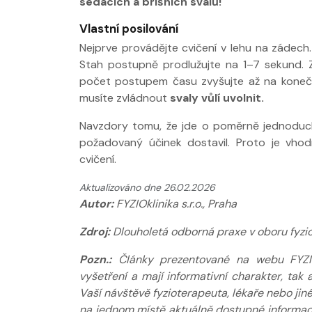
sedacích a břišních svalů!
Vlastní posilování
Nejprve provádějte cvičení v lehu na zádech. 
Stah postupně prodlužujte na 1–7 sekund. 
počet postupem času zvyšujte až na konečný
musíte zvládnout
svaly vůlí uvolnit.
Navzdory tomu, že jde o poměrně jednoduch
požadovaný účinek dostavil. Proto je vhod
cvičení.
Aktualizováno dne 26.02.2026
Autor:
FYZIOklinika s.r.o., Praha
Zdroj:
Dlouholetá odborná praxe v oboru fyziot
Pozn.:
Články prezentované na webu FYZIOkl
vyšetření a mají informativní charakter, ta
Vaší návštěvě fyzioterapeuta, lékaře nebo jin
na jednom místě aktuálně dostupné informace