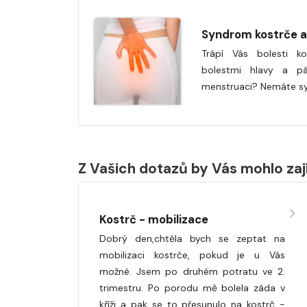
Syndrom kostrče a
Trápí Vás bolesti k
bolestmi hlavy a pá
menstruaci? Nemáte s
Z Vašich dotazů by Vás mohlo za
Kostrč - mobilizace
Dobrý den,chtěla bych se zeptat na
mobilizaci kostrče, pokud je u Vás
možné. Jsem po druhém potratu ve 2.
trimestru. Po porodu mě bolela záda v
kříži a pak se to přesunulo na kostrč -