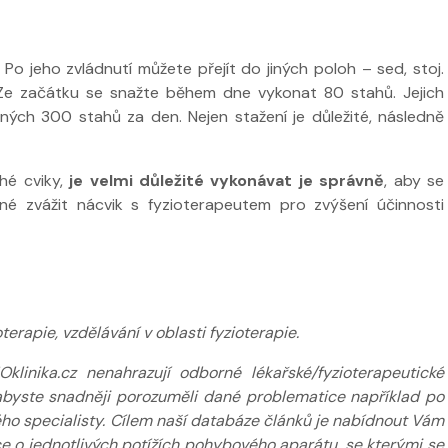
Po jeho zvládnutí můžete přejít do jiných poloh – sed, stoj.
Ze začátku se snažte během dne vykonat 80 stahů. Jejich
ch 300 stahů za den. Nejen stažení je důležité, následně
é cviky,
je velmi důležité vykonávat je správně
, aby se
né zvážit nácvik s fyzioterapeutem pro zvýšení účinnosti
erapie, vzdělávání v oblasti fyzioterapie.
inika.cz nenahrazují odborné lékařské/fyzioterapeutické
k abyste snadněji porozuměli dané problematice například po
ého specialisty. Cílem naší databáze článků je nabídnout Vám
 o jednotlivých potížích pohybového aparátu, se kterými se