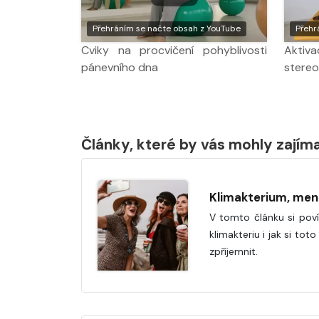
Přehráním se načte obsah z YouTube
Přehr
Cviky na procvičení pohyblivosti
Aktiv
pánevního dna
stere
Články, které by vás mohly zajím
Klimakterium, me
V tomto článku si pov
klimakteriu i jak si to
zpříjemnit.