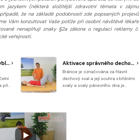
m jazykem (některá složitější zdravotní témata v zájmu
případě, že na základě podobnosti zde popsaných projevů
eme Vám konzultovat Vaše potíže při osobní návštěvě lékaře
tované nenaplňují znaky §2a zákona o regulaci reklamy č.
ké veřejnosti.
Cviky na procvičení pohyblivosti pánevního dna
Aktivace správného dechového stereotypu
Bránice je označována za hlavní
čelní
dechový sval a její souhra s břišními
a při…
svaly a svaly pánevního dna je…