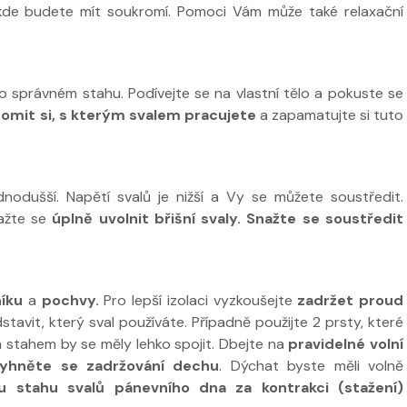
, kde budete mít soukromí. Pomoci Vám může také relaxační
 o správném stahu. Podívejte se na vlastní tělo a pokuste se
omit si, s kterým svalem pracujete
a zapamatujte si tuto
jednodušší. Napětí svalů je nižší a Vy se můžete soustředit.
ažte se
úplně uvolnit břišní svaly. Snažte se soustředit
íku
a
pochvy.
Pro lepší izolaci vyzkoušejte
zadržet proud
dstavit, který sval používáte. Případně použijte 2 prsty, které
 stahem by se měly lehko spojit. Dbejte na
pravidelné volní
yhněte se zadržování dechu
. Dýchat byste měli volně
 stahu svalů pánevního dna za kontrakci (stažení)