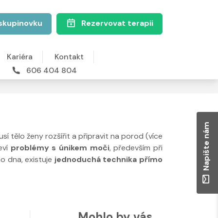
skupinovku
Rezervovat terapii
Kariéra
Kontakt
606 404 804
Napište nám
 tělo ženy rozšířit a připravit na porod (více
eví
problémy s únikem moči
, především při
o dna, existuje
jednoduchá technika přímo
Mohlo by vás