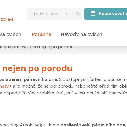
Rezervovat 
zdraví
vá cvičení
Poradna
Návody na cvičení
abené pánevní dno nejen po porodu
 nejen po porodu
oslabením pánevního dna
. S postupným růstem plodu se musí
nství
) a je možné, že se po porodu nebo ještě před ním obj
 V případě, že Váš problém tkví „jen“ v oslabení svalů pánevníh
gynekolog Arnold Kegel. Jde o
posílení svalů pánevního dna
,