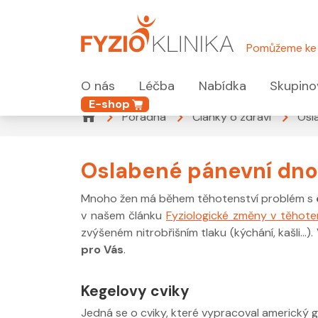
Pomůžeme ke 
O nás
Léčba
Nabídka
Skupino
E-shop
Poradna
Články o zdraví
Osl
Oslabené pánevní dno
Mnoho žen má během těhotenství problém s
v našem článku
Fyziologické změny v těhote
zvýšeném nitrobřišním tlaku (kýchání, kašli…).
pro Vás
.
Kegelovy cviky
Jedná se o cviky, které vypracoval americký 