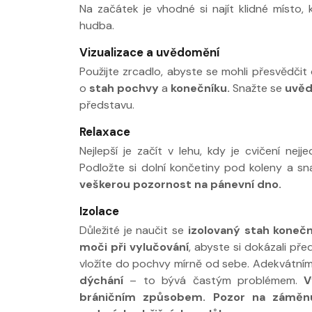
Na začátek je vhodné si najít klidné místo
hudba.
Vizualizace a uvědomění
Použijte zrcadlo, abyste se mohli přesvědčit
o
stah pochvy
a
konečníku.
Snažte se
uvěd
představu.
Relaxace
Nejlepší je začít v lehu, kdy je cvičení nej
Podložte si dolní končetiny pod koleny a sn
veškerou pozornost na pánevní dno.
Izolace
Důležité je naučit se
izolovaný stah konečn
moči při vylučování
, abyste si dokázali pře
vložíte do pochvy mírně od sebe. Adekvátním
dýchání
– to bývá častým problémem.
V
bráničním způsobem.
Pozor na záměnu