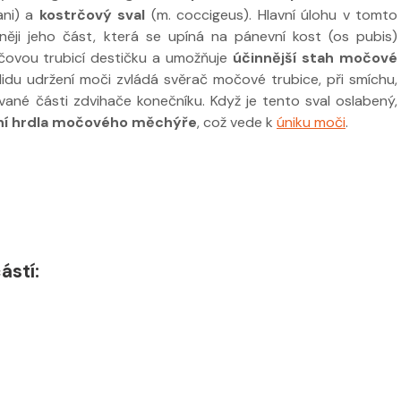
ani) a
kostrčový sval
(m. coccigeus). Hlavní úlohu v tomto
sněji jeho část, která se upíná na pánevní kost (os pubis)
očovou trubicí destičku a umožňuje
účinnější stah močové
lidu udržení moči zvládá svěrač močové trubice, při smíchu,
vané části zdvihače konečníku. Když je tento sval oslabený,
ění hrdla močového měchýře
, což vede k
úniku moči
.
 ve
Nabídka léčby ve
Nabídka léčb
FYZIOklinice
FYZIOklinice
ástí:
ží
Nabídka masáží
Nabídka mas