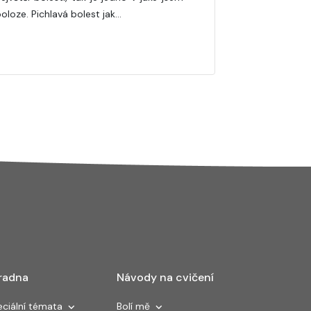
oloze. Pichlavá bolest jak…
radna
Návody na cvičení
ciální témata
Bolí mě