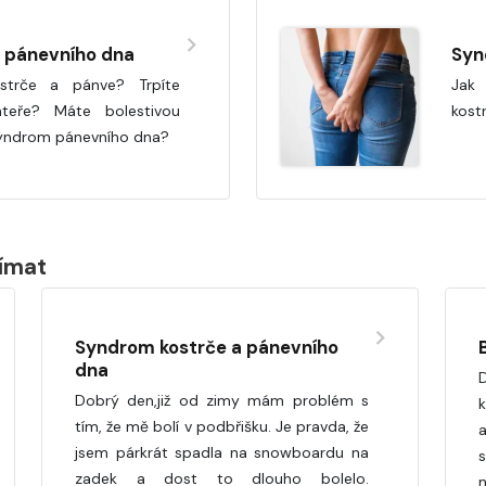
 pánevního dna
Syn
ostrče a pánve? Trpíte
Jak 
teře? Máte bolestivou
kost
yndrom pánevního dna?
jímat
Syndrom kostrče a pánevního
dna
D
Dobrý den,již od zimy mám problém s
k
tím, že mě bolí v podbřišku. Je pravda, že
jsem párkrát spadla na snowboardu na
zadek a dost to dlouho bolelo.
n