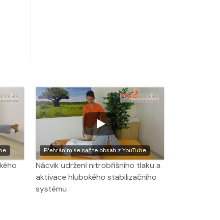
be
Přehráním se načte obsah z YouTube
okého
Nácvik udržení nitrobřišního tlaku a
aktivace hlubokého stabilizačního
systému