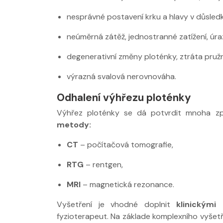
nesprávné postavení krku a hlavy v důsled
neúměrná zátěž, jednostranné zatížení, úra
degenerativní změny ploténky, ztráta pruž
výrazná svalová nerovnováha.
Odhalení výhřezu ploténky
Výhřez ploténky se dá potvrdit mnoha zp
metody:
CT
– počítačová tomografie,
RTG
– rentgen,
MRI
– magnetická rezonance.
Vyšetření je vhodné doplnit
klinickými
fyzioterapeut. Na základe komplexního vyšetř