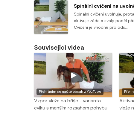
Spinální cvičení uvolňuje, prot
aktivuje záda a svaly podél pá
Cvičení je vhodné pro ods…
Související videa
Přehráním se načte obsah z YouTube
Přehr
Vzpor vleže na břiše - varianta
Aktiva
cviku s menším rozsahem pohybu
vleže 