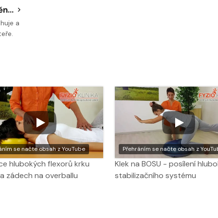
Spinální cvičení na uvolnění a protažení hlubokých svalů páteře
ahuje a
teře.
áním se načte obsah z YouTube
Přehráním se načte obsah z YouTu
ce hlubokých flexorů krku
Klek na BOSU - posílení hlub
na zádech na overballu
stabilizačního systému