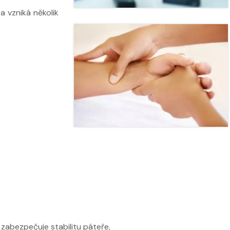
Nabídka masáží
Nabídka mas
a vzniká několik
 zabezpečuje stabilitu páteře,