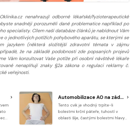
inika.cz nenahrazují odborné lékařské/fyzioterapeutické
k abyste snadněji porozuměli dané problematice například po
ého specialisty. Cílem naší databáze článků je nabídnout Vám
 o jednotlivých potížích pohybového aparátu, se kterými se
m jazykem (některá složitější zdravotní témata v zájmu
případě, že na základě podobnosti zde popsaných projevů
eme Vám konzultovat Vaše potíže při osobní návštěvě lékaře
tované nenaplňují znaky §2a zákona o regulaci reklamy č.
ké veřejnosti.
Automobilizace AO na zádech na overballu
ázvem
Tento cvik je vhodný trpíte-li
Tato
bolestmi krční páteře, tuhostí v
tec…
oblasti šíje, častými bolestmi hlavy…