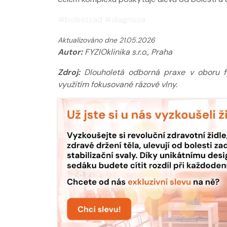
#bolestzad #diagnoza
Aktualizováno dne 21.05.2026
Autor:
FYZIOklinika s.r.o., Praha
Zdroj:
Dlouholetá odborná praxe v oboru fyz
využitím fokusované rázové vlny.