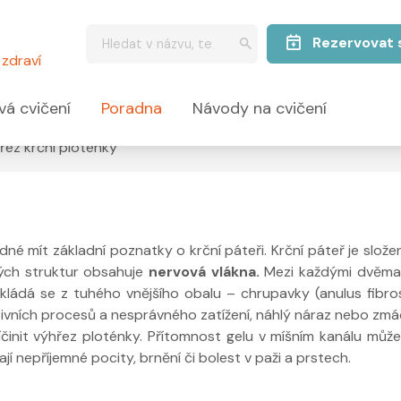
Rezervovat 
zdraví
vá cvičení
Poradna
Návody na cvičení
řez krční ploténky
né mít základní poznatky o krční páteři. Krční páteř je slož
ých struktur obsahuje
nervová vlákna.
Mezi každými dvěma 
. Skládá se z tuhého vnějšího obalu – chrupavky (anulus fibro
vních procesů a nesprávného zatížení, náhlý náraz nebo zmáčk
příčinit výhřez ploténky. Přítomnost gelu v míšním kanálu mů
jí nepříjemné pocity, brnění či bolest v paži a prstech.