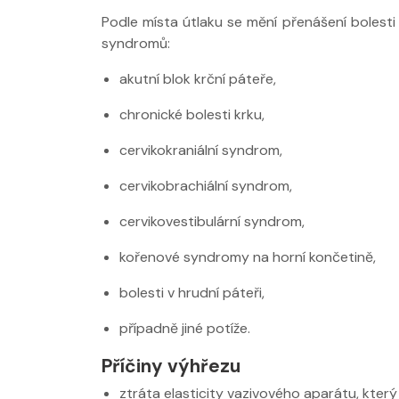
Podle místa útlaku se mění přenášení bolesti 
syndromů:
akutní blok krční páteře,
chronické bolesti krku,
cervikokraniální syndrom,
cervikobrachiální syndrom,
cervikovestibulární syndrom,
kořenové syndromy na horní končetině,
bolesti v hrudní páteři,
případně jiné potíže.
Příčiny výhřezu
ztráta elasticity vazivového aparátu, který