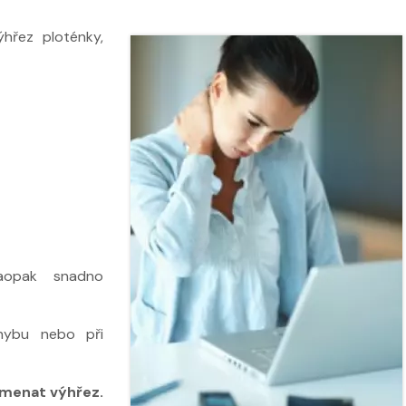
ýhřez ploténky,
 ve
Nabídka léčby ve
Nabídka léčb
FYZIOklinice
FYZIOklinice
aopak snadno
ohybu nebo při
ží
amenat výhřez.