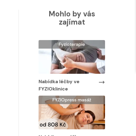
Mohlo by vás
zajímat
Nabídka léčby ve
Nabídka lé
FYZIOklinice
FYZIOklinic
y ve
Nabídka masáží
Nabídka ma