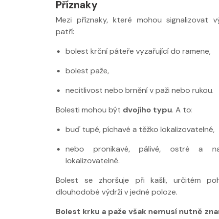
Příznaky
Mezi příznaky, které mohou signalizovat v
patří:
bolest krční páteře vyzařující do ramene,
bolest paže,
necitlivost nebo brnění v paži nebo rukou.
Bolesti mohou být
dvojího typu
. A to:
Nabídka léčby ve
Nabídka léčby
FYZIOklinice
FYZIOklinice
buď tupé, píchavé a těžko lokalizovatelné,
nebo pronikavé, pálivé, ostré a n
lokalizovatelné.
Bolest se zhoršuje při kašli, určitém p
dlouhodobé výdrži v jedné poloze.
Nabídka masáží
Nabídka masá
Bolest krku a paže však nemusí nutně zn