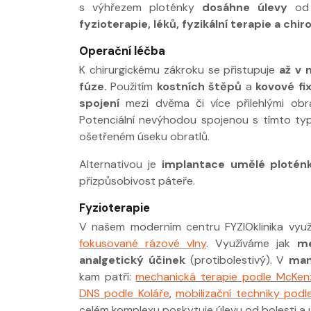
s výhřezem ploténky
dosáhne úlevy
od 
fyzioterapie, léků, fyzikální terapie a chir
Operační léčba
K chirurgickému zákroku se přistupuje
až v 
fúze.
Použitím
kostních štěpů
a
kovové fi
spojení
mezi dvěma či více přilehlými obr
Potenciální nevýhodou spojenou s tímto t
ošetřeném úseku obratlů.
Alternativou je
implantace umělé plotén
přizpůsobivost páteře.
Fyzioterapie
V našem moderním centru FYZIOklinika využí
fokusované rázové vlny
. Využíváme jak
me
analgetický účinek
(protibolestivý). V
man
kam patří:
mechanická terapie podle McKen
DNS podle Koláře
,
mobilizační techniky podl
celém komplexu poskytuje úlevu od bolesti a 