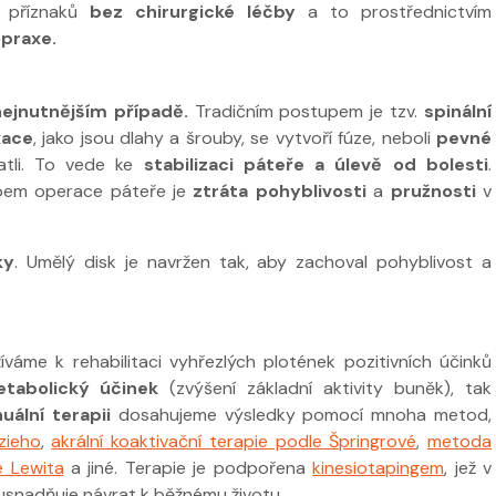
příznaků
bez chirurgické léčby
a to prostřednictvím
opraxe.
nejnutnějším případě.
Tradičním postupem je tzv.
spinální
xace
, jako jsou dlahy a šrouby, se vytvoří fúze, neboli
pevné
atli. To vede ke
stabilizaci páteře a úlevě od bolesti
.
ypem operace páteře je
ztráta pohyblivosti
a
pružnosti
v
ky
. Umělý disk je navržen tak, aby zachoval pohyblivost a
váme k rehabilitaci vyhřezlých plotének pozitivních účinků
tabolický účinek
(zvýšení základní aktivity buněk), tak
uální terapii
dosahujeme výsledky pomocí mnoha metod,
zieho
,
akrální koaktivační terapie podle Špringrové
,
metoda
e Lewita
a jiné. Terapie je podpořena
kinesiotapingem
, jež v
usnadňuje návrat k běžnému životu.