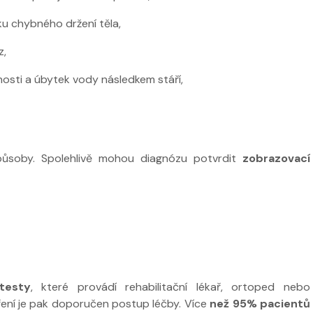
ku chybného držení těla,
z,
nosti a úbytek vody následkem stáří,
ůsoby. Spolehlivě mohou diagnózu potvrdit
zobrazovací
 testy
, které provádí rehabilitační lékař, ortoped nebo
ení je pak doporučen postup léčby. Více
než 95% pacientů