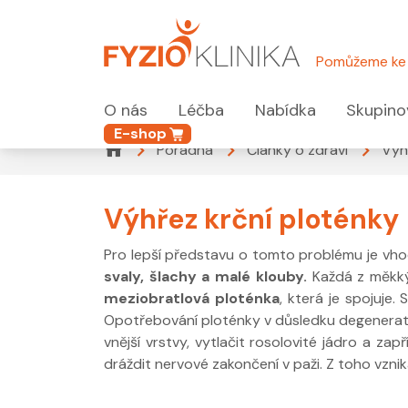
Pomůžeme ke 
O nás
Léčba
Nabídka
Skupino
E-shop
Poradna
Články o zdraví
Výh
Výhřez krční ploténky
Pro lepší představu o tomto problému je vhod
svaly, šlachy a malé klouby.
Každá z měkk
meziobratlová ploténka
, která je spojuje
Opotřebování ploténky v důsledku degenerati
vnější vrstvy, vytlačit rosolovité jádro a za
dráždit nervové zakončení v paži. Z toho vznika