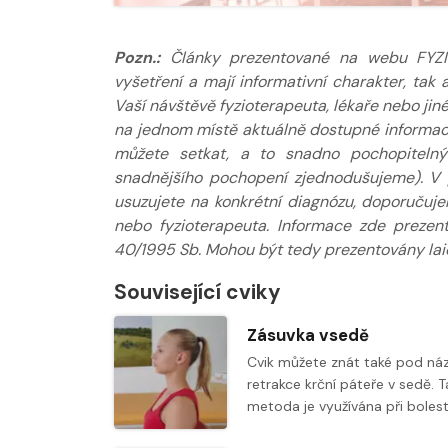
Pozn.:
Články prezentované na webu FYZIOkl
vyšetření a mají informativní charakter, ta
Vaší návštěvě fyzioterapeuta, lékaře nebo jin
na jednom místě aktuálně dostupné informace
můžete setkat, a to snadno pochopitelný
snadnějšího pochopení zjednodušujeme). V 
usuzujete na konkrétní diagnózu, doporučuj
nebo fyzioterapeuta. Informace zde prezen
40/1995 Sb. Mohou být tedy prezentovány laic
Související cviky
Zásuvka vsedě
Cvik můžete znát také pod n
retrakce krční páteře v sedě. 
metoda je využívána při boles