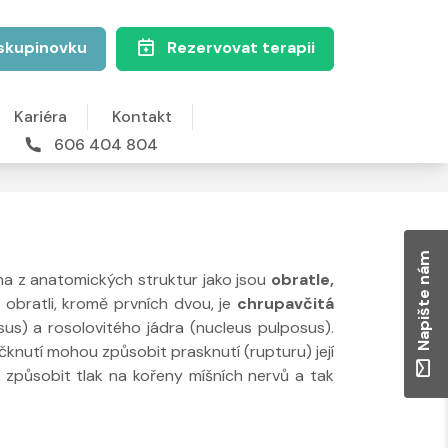
skupinovku
Rezervovat terapii
Kariéra
Kontakt
606 404 804
Napište nám
ena z anatomických struktur jako jsou
obratle,
obratli, kromě prvních dvou, je
chrupavčitá
sus) a rosolovitého jádra (nucleus pulposus).
nutí mohou způsobit prasknutí (rupturu) její
že způsobit tlak na kořeny míšních nervů a tak