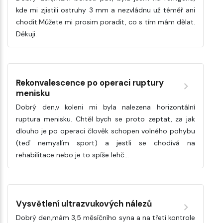
kde mi zjistili ostruhy 3 mm a nezvládnu už téměř ani
chodit.Můžete mi prosim poradit, co s tím mám dělat.
Děkuji.
Rekonvalescence po operaci ruptury
menisku
Dobrý den,v koleni mi byla nalezena horizontální
ruptura menisku. Chtěl bych se proto zeptat, za jak
dlouho je po operaci člověk schopen volného pohybu
(teď nemyslím sport) a jestli se chodívá na
rehabilitace nebo je to spíše lehč…
Vysvětlení ultrazvukových nálezů
Dobrý den,mám 3,5 měsíčního syna a na třetí kontrole