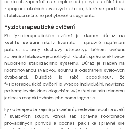
centrech zapomíná na komplexnost pohybu a důležitost
zapojení i okolních svalových skupin, které se podílí na
stabilizaci určitého pohybového segmentu.
Fyzioterapeutické cvičení
Při fyzioterapeutickém cvičení je
kladen důraz na
kvalitu cvičení
nikoliv kvantitu - správné napřímení
páteře, správný dechový stereotyp během cvičení,
správná stabilizace jednotlivých kloubů, správná aktivace
hlubokého stabilizačního systému. Důraz je kladen na
koordinovanou svalovou souhru a odstranění svalových
dysbalancí. Důležité je také podotknout, že
fyzioterapeutické cvičení je vysoce individuální, navrženo
po komplexním kineziologickém vyšetření na míru danému
jedinci s respektováním jeho somatognozie.
Fyzioterapeuta zajímá při cvičení především souhra svalů
/ svalových skupin, vzniká tak správná koordinace
prováděných pohybů a dochází pak i ke správné síle