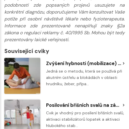
podobnosti zde popsaných projevů usuzujete na
konkrétní diagnózu, doporučujeme Vám konzultovat Vaše
potíže při osobní návštěvě lékaře nebo fyzioterapeuta.
Informace zde prezentované nenaplňují znaky §2a
zákona o regulaci reklamy č. 40/1995 Sb. Mohou být tedy
prezentovány laické veřejnosti.
Související cviky
Zvýšení hybnosti (mobilizace) bederní páteře s fyzioterapeutem
Jedná se o metodu, která se používá při
akutním ústřelu a blokádách v oblasti
hrudníku, žeber, přípa…
Posilování břišních svalů na závěsném posilovacím systému
Cvik je vhodný pro posílení břišních svalů,
aktivaci stabilizátorů lopatek a aktivaci
hlubokého stab…