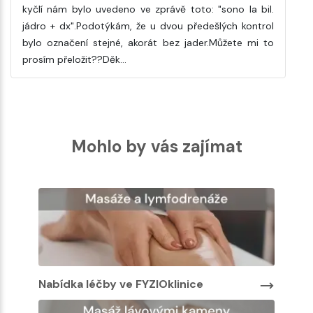
kyčlí nám bylo uvedeno ve zprávě toto: "sono Ia bil.
jádro + dx".Podotýkám, že u dvou předešlých kontrol
bylo označení stejné, akorát bez jader.Můžete mi to
prosím přeložit??Děk…
Mohlo by vás zajímat
Nabídka léčby ve FYZIOklinice
Nabíd