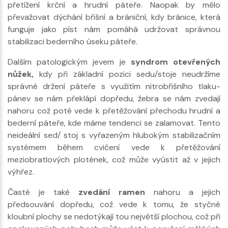
přetížení krční a hrudní páteře. Naopak by mělo
převažovat dýchání břišní a brániční, kdy bránice, která
funguje jako píst nám pomáhá udržovat správnou
stabilizaci bederního úseku páteře.
Dalším patologickým jevem je
syndrom otevřených
nůžek,
kdy při základní pozici sedu/stoje neudržíme
správné držení páteře s využitím nitrobřišního tlaku-
pánev se nám překlápí dopředu, žebra se nám zvedají
nahoru což poté vede k přetěžování přechodu hrudní a
bederní páteře, kde máme tendenci se zalamovat. Tento
neideální sed/ stoj s vyřazeným hlubokým stabilizačním
systémem během cvičení vede k přetěžování
meziobratlových plotének, což může vyústit až v jejich
výhřez.
Časté je také
zvedání ramen
nahoru a jejich
předsouvání dopředu, což vede k tomu, že styčné
kloubní plochy se nedotýkají tou největší plochou, což při