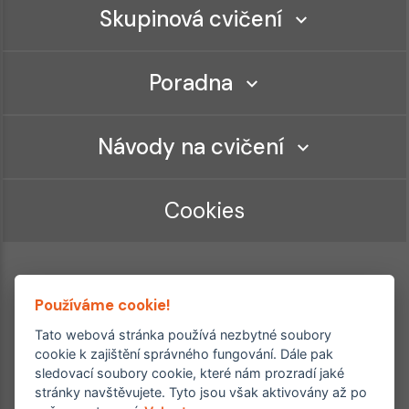
Skupinová cvičení
Poradna
Návody na cvičení
Cookies
Používáme cookie!
Tato webová stránka používá nezbytné soubory
cookie k zajištění správného fungování. Dále pak
sledovací soubory cookie, které nám prozradí jaké
Ordinace roku
Rehabilitační ordinace
stránky navštěvujete. Tyto jsou však aktivovány až po
2. místo – 2017/2019