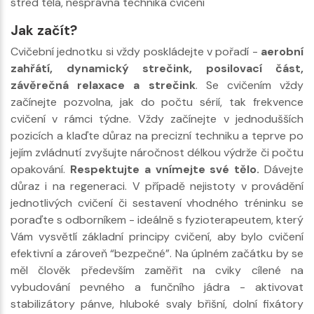
střed těla, nesprávná technika cvičení
Jak začít?
Cvičební jednotku si vždy poskládejte v pořadí -
aerobní
zahřátí, dynamický strečink, posilovací část,
závěrečná relaxace a strečink
. Se cvičením vždy
začínejte pozvolna, jak do počtu sérií, tak frekvence
cvičení v rámci týdne. Vždy začínejte v jednodušších
pozicích a klaďte důraz na precizní techniku a teprve po
jejím zvládnutí zvyšujte náročnost délkou výdrže či počtu
opakování.
Respektujte a vnímejte své tělo.
Dávejte
důraz i na regeneraci. V případě nejistoty v provádění
jednotlivých cvičení či sestavení vhodného tréninku se
poraďte s odborníkem - ideálně s fyzioterapeutem, který
Vám vysvětlí základní principy cvičení, aby bylo cvičení
efektivní a zároveň “bezpečné”. Na úplném začátku by se
měl člověk především zaměřit na cviky cílené na
vybudování pevného a funčního jádra - aktivovat
stabilizátory pánve, hluboké svaly břišní, dolní fixátory