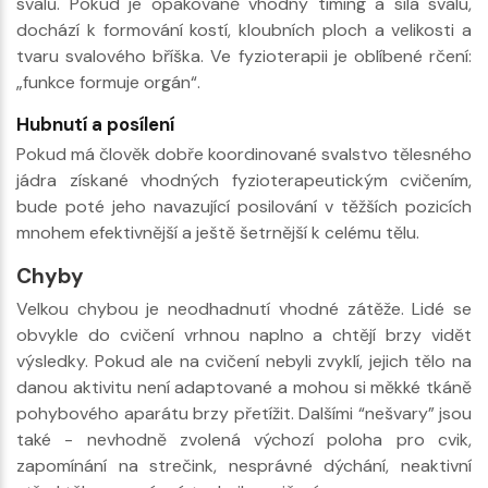
svalů. Pokud je opakovaně vhodný timing a síla svalu,
dochází k formování kostí, kloubních ploch a velikosti a
tvaru svalového bříška. Ve fyzioterapii je oblíbené rčení:
„funkce formuje orgán“.
Hubnutí a posílení
Pokud má člověk dobře koordinované svalstvo tělesného
jádra získané vhodných fyzioterapeutickým cvičením,
bude poté jeho navazující posilování v těžších pozicích
mnohem efektivnější a ještě šetrnější k celému tělu.
Chyby
Velkou chybou je neodhadnutí vhodné zátěže. Lidé se
obvykle do cvičení vrhnou naplno a chtějí brzy vidět
výsledky. Pokud ale na cvičení nebyli zvyklí, jejich tělo na
danou aktivitu není adaptované a mohou si měkké tkáně
pohybového aparátu brzy přetížit. Dalšími “nešvary” jsou
také - nevhodně zvolená výchozí poloha pro cvik,
zapomínání na strečink, nesprávné dýchání, neaktivní