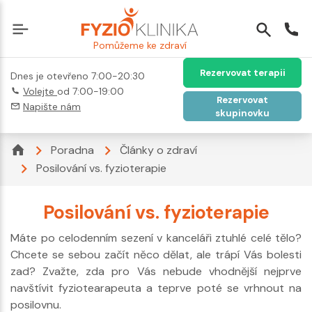
Pomůžeme ke zdraví
Rezervovat terapii
Dnes je otevřeno 7:00-20:30
Volejte
od 7:00-19:00
Rezervovat
Napište nám
skupinovku
Poradna
Články o zdraví
Posilování vs. fyzioterapie
Posilování vs. fyzioterapie
Máte po celodenním sezení v kanceláři ztuhlé celé tělo?
Chcete se sebou začít něco dělat, ale trápí Vás bolesti
zad? Zvažte, zda pro Vás nebude vhodnější nejprve
navštívit fyziotearapeuta a teprve poté se vrhnout na
posilovnu.