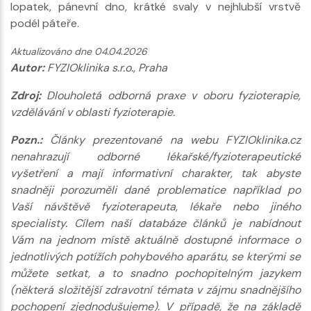
lopatek, pánevní dno, krátké svaly v nejhlubší vrstvě
podél páteře.
Aktualizováno dne 04.04.2026
Autor:
FYZIOklinika s.r.o., Praha
Zdroj:
Dlouholetá odborná praxe v oboru fyzioterapie,
vzdělávání v oblasti fyzioterapie.
Pozn.:
Články prezentované na webu FYZIOklinika.cz
nenahrazují odborné lékařské/fyzioterapeutické
vyšetření a mají informativní charakter, tak abyste
snadněji porozuměli dané problematice například po
Vaší návštěvě fyzioterapeuta, lékaře nebo jiného
specialisty. Cílem naší databáze článků je nabídnout
Vám na jednom místě aktuálně dostupné informace o
jednotlivých potížích pohybového aparátu, se kterými se
můžete setkat, a to snadno pochopitelným jazykem
(některá složitější zdravotní témata v zájmu snadnějšího
pochopení zjednodušujeme). V případě, že na základě