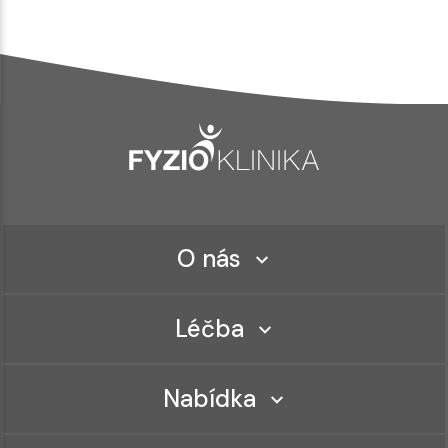
O nás
Léčba
Nabídka