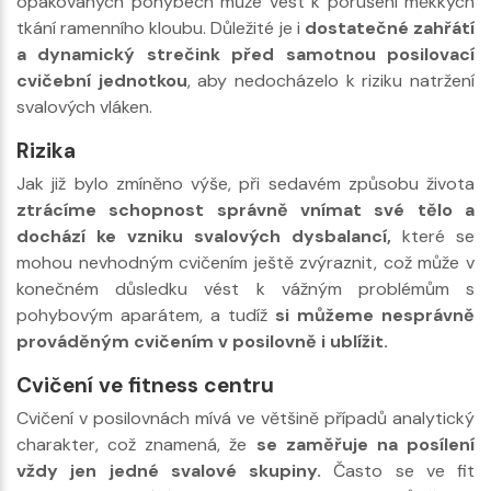
opakovaných pohybech může vést k porušení měkkých
tkání ramenního kloubu. Důležité je i
dostatečné zahřátí
a dynamický strečink před samotnou posilovací
cvičební jednotkou
, aby nedocházelo k riziku natržení
svalových vláken.
Rizika
Jak již bylo zmíněno výše, při sedavém způsobu života
ztrácíme schopnost správně vnímat své tělo a
dochází ke vzniku svalových dysbalancí,
které se
mohou nevhodným cvičením ještě zvýraznit, což může v
konečném důsledku vést k vážným problémům s
pohybovým aparátem, a tudíž
si můžeme nesprávně
prováděným cvičením v posilovně i ublížit.
Cvičení ve fitness centru
Cvičení v posilovnách mívá ve většině případů analytický
charakter, což znamená, že
se zaměřuje na posílení
vždy jen jedné svalové skupiny.
Často se ve fit