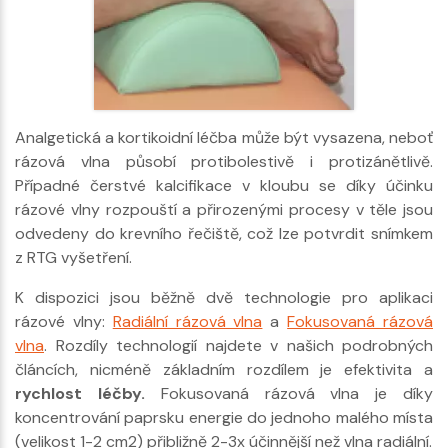
Analgetická a kortikoidní léčba může být vysazena, neboť
rázová vlna působí protibolestivě i protizánětlivě.
Případné čerstvé kalcifikace v kloubu se díky účinku
rázové vlny rozpouští a přirozenými procesy v těle jsou
odvedeny do krevního řečiště, což lze potvrdit snímkem
z RTG vyšetření.
K dispozici jsou běžně dvě technologie pro aplikaci
rázové vlny:
Radiální rázová vlna
a
Fokusovaná rázová
vlna
. Rozdíly technologií najdete v našich podrobných
článcích, nicméně základním rozdílem je efektiv
ita a
rychlost léčby.
Fo
kusovaná rázová vlna je díky
koncentrování paprsku energie do jednoho malého místa
(velikost 1-2 cm2) přibližně 2-3x účinnější než vlna radiální.