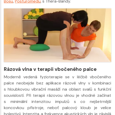
Bosu
,
Posturomedu
, s Thera-Bandy.
Rázová vlna v terapii vbočeného palce
Moderně vedená fyzioterapie se v léčbě vbočeného
palce neobejde bez aplikace rázové vlny v kombinaci
s hloubkovou vibrační masáží na oblast svalů s funkční
souvislostí. Při terapii rázovou vlnou je vhodné začínat
s minimální intenzitou impulzů s co nejšetrnější
koncovkou přístroje, neboť palcový kloub je velice
bolestivý. Intenzita a frekvence akustických vln je závislá