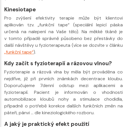
Kinesiotape
Pro zvýšení efektivity terapie může být klientovi
aplikován tzv. „funkční tape“ (speciální lepicí páska
určená na nalepení na Vaše tělo). Na měkké tkáně je
v tomto případě správně působeno bez přestávky do
další návštěvy u fyzioterapeuta (více se dozvíte v článku
„funkční tape“
).
Kdy začít s fyzioterapií a rázovou vlnou?
Fyzioterapie a rázová vlna by měla být prováděna co
nejdříve, již při prvních známkách decentrace kloubu.
Doporučujeme 7denní odstup mezi aplikacemi a
fyzioterapií. Pacient je informován o vhodnosti
automobilizace kloubů nohy a stimulace chodidla,
případně o potřebě korekce dalších funkčních změn na
páteři, pánvi … dle kineziologického rozboru.
A jaký je praktický efekt použití