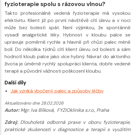
fyzioterapie spolu s rázovou vlnou?
Takto profesionálně vedená fyzioterapie má vysokou
efektivitu. Klient již po první návštěvě cítí úlevu a v noci
může bez bolesti spát. Není výjimkou, že spontánně
vysadí analgetické léky. Hybnost v kloubu palce se
upravuje poměrně rychle a hlavně při chůzi palec méně
bolí. Do několika týdnů cítí klient úlevu od bolesti a sám
hodnotí kloub palce jako více hybný. Návrat do aktivního
života je úměrně rychlý spolupráci klienta, dobře vedené
terapii a původní vážnosti poškození kloubu.
Další díly
Jak vzniká vbočený palec a způsoby léčby
Aktualizováno dne 28.02.2026
Autor:
Mgr. Iva Bílková, FYZIOklinika s.r.o., Praha
Zdroj:
Dlouholetá odborná praxe v oboru fyzioterapie,
praktické zkušenosti v diagnostice a terapii s využitím