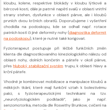
kloubu, kolene, respektive blokády v kloubu lýtkové a
bércové kosti, dále je patrné napětí svalů v oblasti vnitřní
strany stehen, dysfunkce v oblasti pánve, ale i kloubů
prvních dvou krčních obratlů. Doporučujeme i vyšetření
chodidla na podoskopu, kde se odhalí např. rotace
patních kostí či jiné deformity nohy (
diagnostika deformit
na podoskopu
), které je nutné také korigovat.
Fyzioterapeut postupuje při léčbě funkčních změn
klienta dle diagnostikovaného kineziologického nálezu od
oblasti nohy, dolních končetin a páteře v okolí pánve,
přes
hluboký stabilizační systém
trupu, k oblasti hlavy a
krční páteře.
Vhodné je kombinovat mobilizace a manipulace kloubů a
měkkých tkání, které mají funkční vztah k bolestivému
palci, s fyzioterapeutickými technikami na tzv.
„neurofyziologickém podkladě“, jako je např.
senzomotorika, metoda dle Roswithy Brunkow, cvičení na