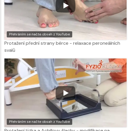
Přehráním se načte obsah z YouTube
Protažení přední strany bérce - relaxace peroneálních
svalů
Přehráním se načte obsah z YouTube
Protažení lýtka a Achillovy šlachy - modifikace na