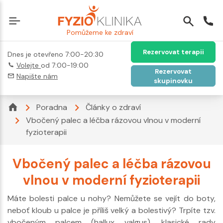
Pomůžeme ke zdraví
Rezervovat terapii
Dnes je otevřeno 7:00-20:30
Volejte
od 7:00-19:00
Rezervovat
Napište nám
skupinovku
Poradna
Články o zdraví
Vbočený palec a léčba rázovou vlnou v moderní
fyzioterapii
Vbočený palec a léčba rázovou
vlnou v moderní fyzioterapii
Máte bolesti palce u nohy? Nemůžete se vejít do boty,
neboť kloub u palce je příliš velký a bolestivý? Trpíte tzv.
vbočeným palcem (hallux valgus), klasické rady