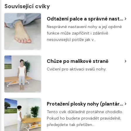
Související cviky
Odtažení palce a správné nastavení podélné a příčné klenby nohy
Nesprávné nastavení nohy a její opěrné
funkce může zapříčinit i zdánlivě
nesouvisející potíže jak v…
Chůze po malíkové straně
Cvičení pro aktivaci svalů nohy.
Protažení plosky nohy (plantární fascie)
Tento cvik důkladně protáhne chodidlo.
Pokud ho budete provádět pravidelně,
předejdete tak přetížen…