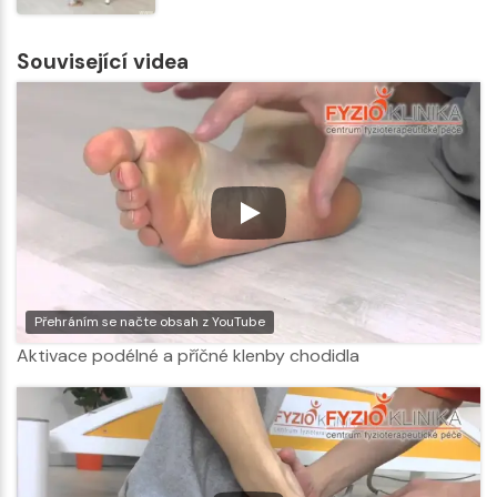
Související videa
Přehráním se načte obsah z YouTube
Aktivace podélné a příčné klenby chodidla