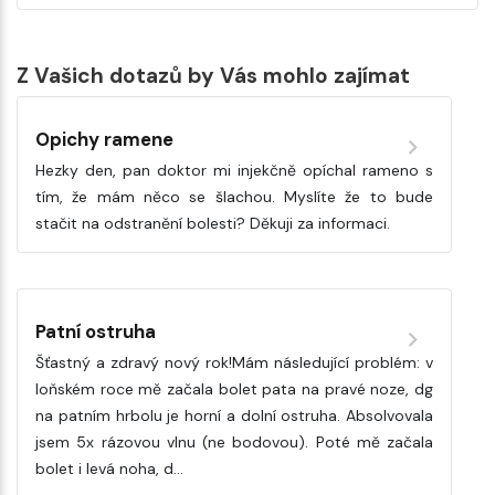
Z Vašich dotazů by Vás mohlo zajímat
Opichy ramene
Hezky den, pan doktor mi injekčně opíchal rameno s
tím, že mám něco se šlachou. Myslíte že to bude
stačit na odstranění bolesti? Děkuji za informaci.
Patní ostruha
Šťastný a zdravý nový rok!Mám následující problém: v
loňském roce mě začala bolet pata na pravé noze, dg
na patním hrbolu je horní a dolní ostruha. Absolvovala
jsem 5x rázovou vlnu (ne bodovou). Poté mě začala
bolet i levá noha, d…