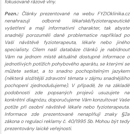
fokusované rázové vlny.
Pozn.:
Články prezentované na webu FYZIOklinika.cz
nenahrazují odborné lékařské/fyzioterapeutické
vyšetření a mají informativní charakter, tak abyste
snadněji porozuměli dané problematice například po
Vaší návštěvě fyzioterapeuta, lékaře nebo jiného
specialisty. Cílem naší databáze článků je nabídnout
Vám na jednom místě aktuálně dostupné informace o
jednotlivých potížích pohybového aparátu, se kterými se
můžete setkat, a to snadno pochopitelným jazykem
(některá složitější zdravotní témata v zájmu snadnějšího
pochopení zjednodušujeme). V případě, že na základě
podobnosti zde popsaných projevů usuzujete na
konkrétní diagnózu, doporučujeme Vám konzultovat Vaše
potíže při osobní návštěvě lékaře nebo fyzioterapeuta.
Informace zde prezentované nenaplňují znaky §2a
zákona o regulaci reklamy č. 40/1995 Sb. Mohou být tedy
prezentovány laické veřejnosti.