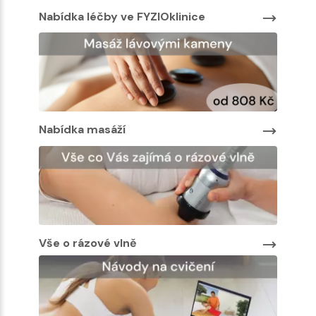
Nabídka léčby ve FYZIOklinice
Nabíd
Nabídka masáží
Nabíd
Vše o rázové vlně