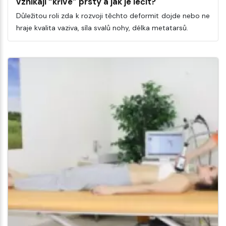
vznikají “křivé” prsty a jak je léčit?
Důležitou roli zda k rozvoji těchto deformit dojde nebo ne
hraje kvalita vaziva, síla svalů nohy, délka metatarsů.