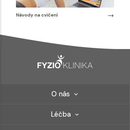
Návody na cvičení
O nás
Léčba