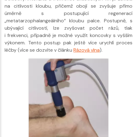
na citlivosti kloubu, přičemž obojí se zvyšuje přímo
úměrně s postupující regenerací
„metatarzophalangeálního“ kloubu palce. Postupně, s
ubývající citlivostí, lze zvyšovat počet rázů, tlak
i frekvenci, případně je možné využít koncovky s vyšším
výkonem. Tento postup pak ještě více urychlí proces
léčby (více se dozvíte v článku
Rázová vlna
).