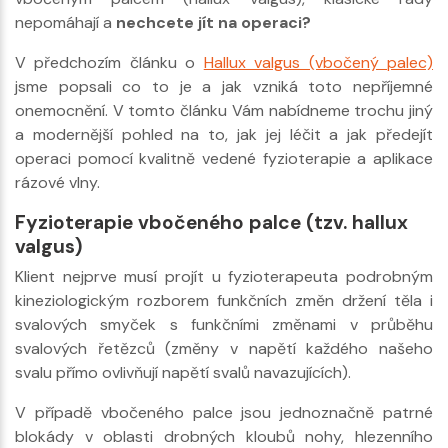
nepomáhají a
nechcete jít na operaci?
V předchozím článku o
Hallux valgus (vbočený palec)
jsme popsali co to je a jak vzniká toto nepříjemné
onemocnění. V tomto článku Vám nabídneme trochu jiný
a modernější pohled na to, jak jej léčit a jak předejít
operaci pomocí kvalitně vedené fyzioterapie a aplikace
rázové vlny.
Fyzioterapie vbočeného palce (tzv. hallux
valgus)
Klient nejprve musí projít u fyzioterapeuta podrobným
kineziologickým rozborem funkčních změn držení těla i
svalových smyček s funkčními změnami v průběhu
svalových řetězců (změny v napětí každého našeho
svalu přímo ovlivňují napětí svalů navazujících).
V případě vbočeného palce jsou jednoznačně patrné
blokády v oblasti drobných kloubů nohy, hlezenního