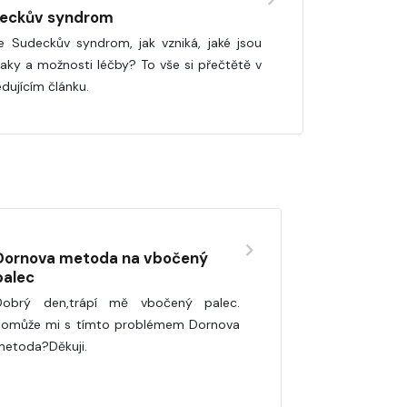
eckův syndrom
e Sudeckův syndrom, jak vzniká, jaké jsou
naky a možnosti léčby? To vše si přečtětě v
edujícím článku.
Dornova metoda na vbočený
palec
Dobrý den,trápí mě vbočený palec.
Pomůže mi s tímto problémem Dornova
metoda?Děkuji.