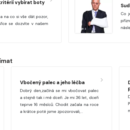
ritérií vybírat boty
Sud
Co j
a na co si vše dát pozor,
příz
Více se dozvíte v našem
násl
jímat
Vbočený palec a jeho léčba
Dobrý den,začíná se mi vbočovat palec
a stejně tak i mé dceři. Je mi 36 let, dceři
teprve 16 měsíců. Chodit začala na roce
a krátce poté jsme zpozorovali,…