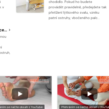
i
chodidlo. Pokud ho budete
k v
provádět pravidelně, předejdete tak
přetížení lýtkového svalu, vzniku
patní ostruhy, vbočeného palc…
Senzomotorická stimulace plosek - tříbodová opora
anou
ní
ostruh,
áním se načte obsah z YouTube
Přehráním se načte obsah z YouTu