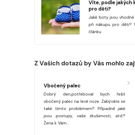
Víte, podle jakých k
pro děti?
Jaké boty jsou vhodné 
při nákupu pro děti? 
článku.
Z Vašich dotazů by Vás mohlo za
Vbočený palec
Dobrý den,potřeboval bych řešit
vbočený palec na levé noze. Zabýváte se
také tímto problémem? Případně jaké
jsou postupy, vaše zkušenosti, atd.?
Žena k Vám…