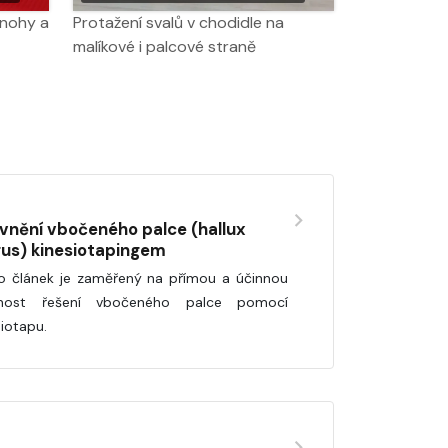
 nohy a
Protažení svalů v chodidle na
malíkové i palcové straně
ivnění vbočeného palce (hallux
gus) kinesiotapingem
o článek je zaměřený na přímou a účinnou
nost řešení vbočeného palce pomocí
siotapu.