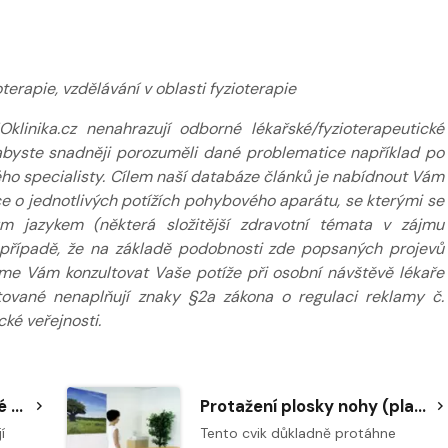
erapie, vzdělávání v oblasti fyzioterapie
inika.cz nenahrazují odborné lékařské/fyzioterapeutické
k abyste snadněji porozuměli dané problematice například po
ého specialisty. Cílem naší databáze článků je nabídnout Vám
 o jednotlivých potížích pohybového aparátu, se kterými se
m jazykem (některá složitější zdravotní témata v zájmu
případě, že na základě podobnosti zde popsaných projevů
eme Vám konzultovat Vaše potíže při osobní návštěvě lékaře
tované nenaplňují znaky §2a zákona o regulaci reklamy č.
ké veřejnosti.
Odtažení palce a správné nastavení podélné a příčné klenby nohy
Protažení plosky nohy (plantární fascie)
í
Tento cvik důkladně protáhne