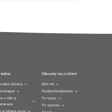
radna
Návody na cvičení
ciální témata
Bolí mě
ioterapie
Posílení/stabilizace
e o tělo a
Po úrazu
generace
Po operaci
i a zdravý vývoj