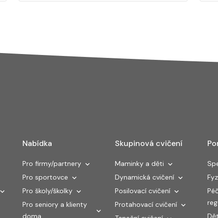
Nabídka
Skupinová cvičení
Po
Pro firmy/partnery
Maminky a děti
Spe
Pro sportovce
Dynamická cvičení
Fyz
Pro školy/školky
Posilovací cvičení
Péč
re
Pro seniory a klienty
Protahovací cvičení
doma
Dět