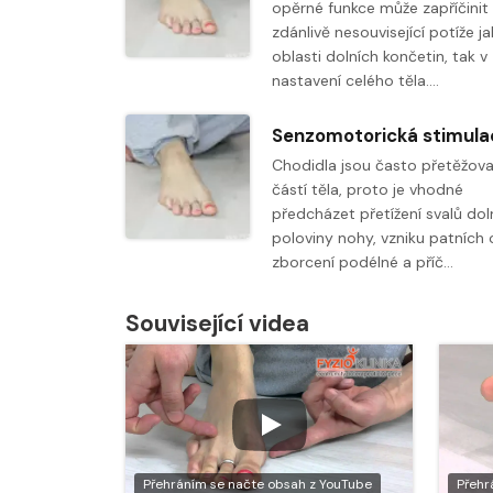
opěrné funkce může zapříčinit 
zdánlivě nesouvisející potíže ja
oblasti dolních končetin, tak v
nastavení celého těla.…
Chodidla jsou často přetěžov
částí těla, proto je vhodné
předcházet přetížení svalů dol
poloviny nohy, vzniku patních 
zborcení podélné a příč…
Související videa
Přehráním se načte obsah z YouTube
Přehr