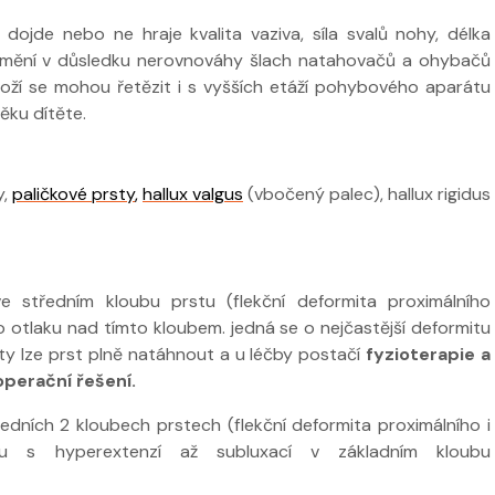
 dojde nebo ne hraje kvalita vaziva, síla svalů nohy, délka
u změní v důsledku nerovnováhy šlach natahovačů a ohybačů
noží se mohou řetězit i s vyšších etáží pohybového aparátu
věku dítěte.
y,
paličkové prsty
,
hallux valgus
(vbočený palec), hallux rigidus
léčby ve
ice
Nabídka léčby ve
Nabídka
e středním kloubu prstu (flekční deformita proximálního
FYZIOklinice
FYZIOkl
 otlaku nad tímto kloubem. jedná se o nejčastější deformitu
mity lze prst plně natáhnout a u léčby postačí
fyzioterapie a
operační řešení.
edních 2 kloubech prstech (flekční deformita proximálního i
 masáží
polu s hyperextenzí až subluxací v základním kloubu
Nabídka masáží
Nabídk