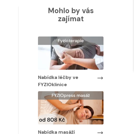
Mohlo by vás
zajímat
Nabídka léčby ve
Nabídk
FYZIOklinice
FYZIOk
 léčby ve
inice
Nabídka masáží
Nabíd
a masáží