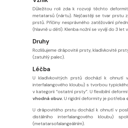
Důležitou roli zda k rozvoji těchto deformit
metatarsů (nártu). Nejčastěji se tvar prst
prstů. Příčiny nesprávného zatěžování před
(hlavně u dětí). Klenba nožní se vyvíjí do 3 let 
Druhy
Rozlišujeme drápovité prsty, kladívkovité prst
(zatuhlý palec).
Nabídka léčby ve
Nabídka 
Léčba
FYZIOklinice
FYZIOklin
U kladívkovitých prstů dochází k ohnutí v
interfalangového kloubu) s tvorbou typického
v kategorii “ostatní prsty”. U flexibilní defor
vhodná obuv.
U rigidní deformity je potřeba
U drápovitého prstu dochází k ohnutí v posl
Nabídka masáží
Nabídka
distálního interfalangového kloubu) s
(metatarsofalangeálním).