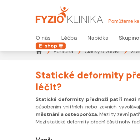
Pomůžeme ke 
O nás
Léčba
Nabídka
Skupino
E-shop
Poradna
Články o zdraví
Stat
Statické deformity před
léčit?
Statické deformity přednoží patří mezi 
působením vnitřních nebo zevních vyvolávají
městnání a osteoporóza.
Mezi ty zevní patř
Mezi statické deformity přední části nohy řadí
Vznik