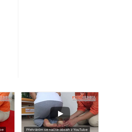
be
Přehráním se načte obsah z YouTube