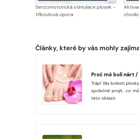
Senzomotorická stimulace plosek -
Aktiva
tříbodová opora
chodid
Články, které by vás mohly zajím
Proč mě bolí nárt 
Trápí Vás bolesti plosk
společně projít, co mů
této oblasti.