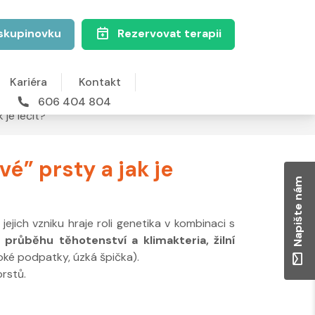
skupinovku
Rezervovat terapii
Kariéra
Kontakt
606 404 804
 je léčit?
vé” prsty a jak je
Napište nám
jejich vzniku hraje roli genetika v kombinaci s
průběhu těhotenství a klimakteria, žilní
oké podpatky, úzká špička).
prstů.