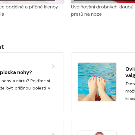
ce podélné a příčné klenby
Uvolňování drobných kloubů
la
prstů na noze
at
Ovl
/ ploska nohy?
val
y nohy a nártu? Pojďme si
Tent
že být příčinou bolestí v
mož
kine