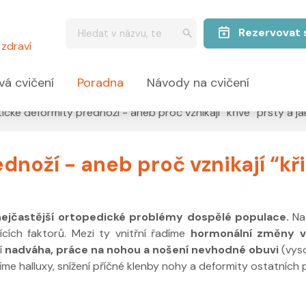
Rezervovat 
zdraví
vá cvičení
Poradna
Návody na cvičení
ické deformity přednoží - aneb proč vznikají “křivé” prsty a jak
noží - aneb proč vznikají “kři
nejčastější ortopedické problémy dospělé populace.
Na 
cích faktorů. Mezi ty vnitřní řadíme
hormonální změny v 
í
nadváha, práce na nohou a nošení nevhodné obuvi
(vys
me halluxy, snížení příčné klenby nohy a deformity ostatních 