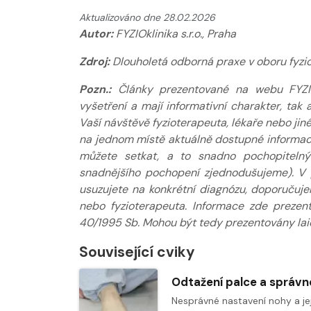
Aktualizováno dne 28.02.2026
Autor:
FYZIOklinika s.r.o., Praha
Zdroj:
Dlouholetá odborná praxe v oboru fyziot
Pozn.:
Články prezentované na webu FYZIOkl
vyšetření a mají informativní charakter, ta
Vaší návštěvě fyzioterapeuta, lékaře nebo jin
na jednom místě aktuálně dostupné informace
můžete setkat, a to snadno pochopitelný
snadnějšího pochopení zjednodušujeme). V 
usuzujete na konkrétní diagnózu, doporučuj
nebo fyzioterapeuta. Informace zde prezen
40/1995 Sb. Mohou být tedy prezentovány laic
Související cviky
Nesprávné nastavení nohy a jej