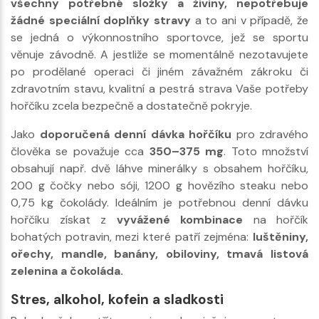
všechny potřebné složky a živiny, nepotřebuje
žádné speciální doplňky stravy
a to ani v případě, že
se jedná o výkonnostního sportovce, jež se sportu
věnuje závodně. A jestliže se momentálně nezotavujete
po prodělané operaci či jiném závažném zákroku či
zdravotním stavu, kvalitní a pestrá strava Vaše potřeby
hořčíku zcela bezpečně a dostatečně pokryje.
Jako
doporučená denní dávka hořčíku
pro zdravého
člověka se považuje cca
350–375 mg
. Toto množství
obsahují např. dvě láhve minerálky s obsahem hořčíku,
200 g čočky nebo sóji, 1200 g hovězího steaku nebo
0,75 kg čokolády. Ideálním je potřebnou denní dávku
hořčíku získat z
vyvážené kombinace
na hořčík
bohatých potravin, mezi které patří zejména:
luštěniny,
ořechy, mandle, banány, obiloviny, tmavá listová
zelenina a čokoláda.
Stres, alkohol, kofein a sladkosti