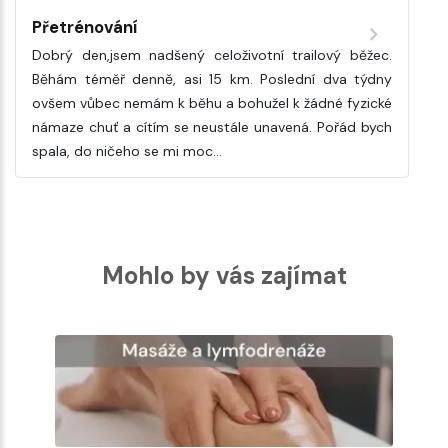
Přetrénování
Dobrý den,jsem nadšený celoživotní trailový běžec.
Běhám téměř denně, asi 15 km. Poslední dva týdny
ovšem vůbec nemám k běhu a bohužel k žádné fyzické
námaze chuť a cítím se neustále unavená. Pořád bych
spala, do ničeho se mi moc…
Mohlo by vás zajímat