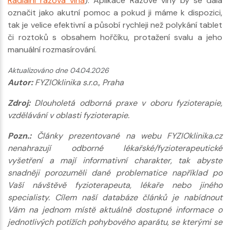
Radiální rázová vlna
). Aplikace Rázové vlny by se dala
označit jako akutní pomoc a pokud ji máme k dispozici,
tak je velice efektivní a působí rychleji než polykání tablet
či roztoků s obsahem hořčíku, protažení svalu a jeho
manuální rozmasírování.
Aktualizováno dne 04.04.2026
Autor:
FYZIOklinika s.r.o., Praha
Zdroj:
Dlouholetá odborná praxe v oboru fyzioterapie,
vzdělávání v oblasti fyzioterapie.
Pozn.:
Články prezentované na webu FYZIOklinika.cz
nenahrazují odborné lékařské/fyzioterapeutické
vyšetření a mají informativní charakter, tak abyste
snadněji porozuměli dané problematice například po
Vaší návštěvě fyzioterapeuta, lékaře nebo jiného
specialisty. Cílem naší databáze článků je nabídnout
Vám na jednom místě aktuálně dostupné informace o
jednotlivých potížích pohybového aparátu, se kterými se