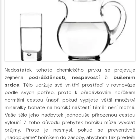
Nedostatek tohoto chemického prvku se projevuje
zejména
podrážděností, nespavostí
či
bušením
srdce
. Tělo udržuje své vnitřní prostředí v rovnováze
podle svých potřeb, proto k předávkování hořčíkem
normální cestou (např. pokud vypijete větší množství
minerálky bohaté na hořčík) naštěstí téměř není možné.
Vaše tělo jeho nadbytek jednoduše přirozenou cestou
vyloučí. Z toho důvodu přebytek hořčíku může vyvolat
průjmy. Proto je nesmysl, pokud se preventivně
„nadopujeme“ hořčíkem do zásoby, abychom tak předešli