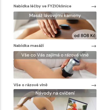
Nabídka léčby ve FYZIOklinice
Nabíd
Nabídka masáží
Nabíd
Vše o rázové vlně