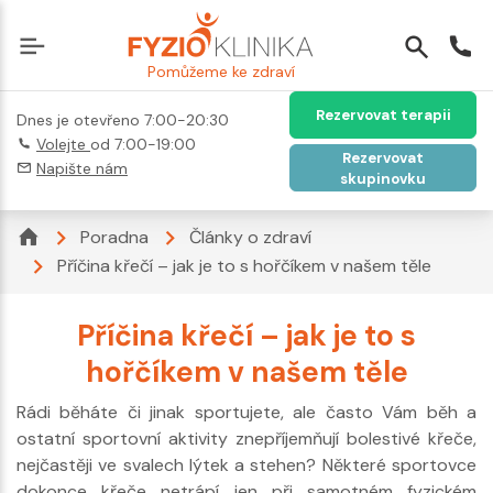
Pomůžeme ke zdraví
Rezervovat terapii
Dnes je otevřeno 7:00-20:30
Volejte
od 7:00-19:00
Rezervovat
Napište nám
skupinovku
Poradna
Články o zdraví
Příčina křečí – jak je to s hořčíkem v našem těle
Příčina křečí – jak je to s
hořčíkem v našem těle
Rádi běháte či jinak sportujete, ale často Vám běh a
ostatní sportovní aktivity znepříjemňují bolestivé křeče,
nejčastěji ve svalech lýtek a stehen? Některé sportovce
dokonce křeče netrápí jen při samotném fyzickém