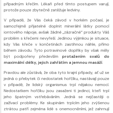
případným křečím. Lékaři před tímto postupem varují,
protože pouze zbytečně zatěžuje ledviny.
V případě, že Vás čeká závod v horkém počasí, je
samozřejmě přijatelné doplnit minerální látky pomocí
iontového nápoje, avšak žádné „zázračné“ produkty Váš
problém s křečemi nevyřeší. Jedinou výjimkou je situace,
kdy Vás křeče v končetinách zastihnou náhle, přímo
během závodu. Tyto potravinové doplňky by však měly
být podpořeny především
protažením svalů do
maximální délky, jejich zahřátím a jemnou masáží
.
Pravdou ale zůstává, že oba tyto krajní případy, ať už se
jedná o přebytek či nedostatek hořčíku, nastávají pouze
v případě, že lidský organismus trpí nějakou nemocí.
Nedostatkem hořčíku jsou zasaženi ti jedinci, kteří trpí
jeho špatným vstřebáváním. Jedná se nejčastěji o
zažívací problémy. Ke skupinám trpícím jeho zvýšenou
ztrátou patří zejména lidé s onemocněními, jež zahrnují