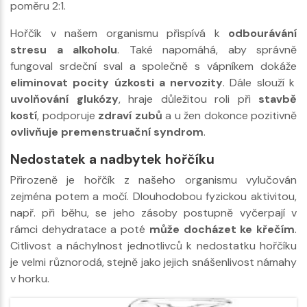
poměru 2:1.
Hořčík v našem organismu přispívá k
odbourávání
stresu a
alkoholu
. Také napomáhá, aby správně
fungoval srdeční sval a společně s vápníkem dokáže
eliminovat pocity úzkosti a nervozity
. Dále slouží k
uvolňování glukózy
, hraje důležitou roli při
stavbě
kostí
, podporuje
zdraví zubů
a u žen dokonce pozitivně
ovlivňuje premenstruační syndrom
.
Nedostatek a nadbytek hořčíku
Přirozeně je hořčík z našeho organismu vylučován
zejména potem a močí. Dlouhodobou fyzickou aktivitou,
např. při běhu, se jeho zásoby postupně vyčerpají v
rámci dehydratace a poté
může docházet ke křečím
.
Citlivost a náchylnost jednotlivců k nedostatku hořčíku
je velmi různorodá, stejně jako jejich snášenlivost námahy
v horku.