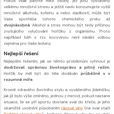
Pokud však patříte mezi osoby, jež jsou vystaveny
velkému množství stresu a ještě navíc konzumujete vyšší
množství alkoholu, kofeinu a nebo sladkostí, může být
Vaše spotřeba tohoto chemického prvku až
dvojnásobná
. Alkohol a stres mohou být tedy příčinou
zvyšujícího vylučování hořčíku z organismu. Proto
například běh s tzv. kocovinou není ideální volbou
zejména pro Vaše ledviny.
Nejlepší řešení
Nejlepším řešením, jak se těmto problémům vyhnout je
dodržovat správnou životosprávu a pitný režim
.
Hořčík by měl být do těla dodáván
průběžně
a
v
rozumné míře
.
Kromě zdravého životního stylu a vyváženého jídelníčku,
jak již bylo výše zmíněno, jednou z metod, pokud nastane
situace, že se při sportu dostane sval do křeče, je jeho
okamžité uvolnění působením
rázové vlny
(na sval stačí