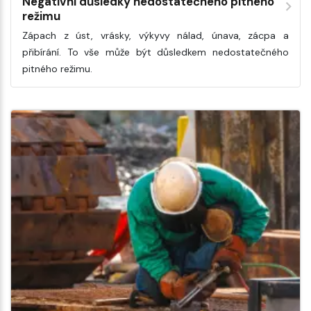
Negativní důsledky nedostatečného pitného
režimu
Zápach z úst, vrásky, výkyvy nálad, únava, zácpa a
přibírání. To vše může být důsledkem nedostatečného
pitného režimu.