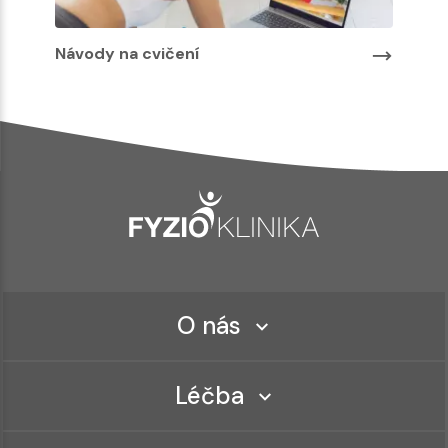
Návody na cvičení
O nás
Léčba