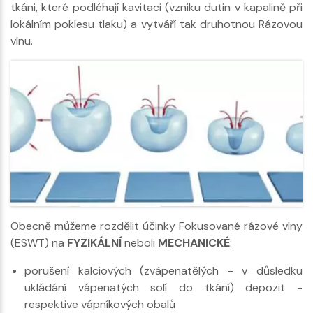
tkáni, které podléhají kavitaci (vzniku dutin v kapalině při
lokálním poklesu tlaku) a vytváří tak druhotnou Rázovou
vlnu.
Obecně můžeme rozdělit účinky Fokusované rázové vlny
(ESWT) na
FYZIKÁLNÍ
neboli
MECHANICKÉ
:
porušení kalciových (zvápenatělých - v důsledku
ukládání vápenatých solí do tkání) depozit -
respektive vápníkových obalů