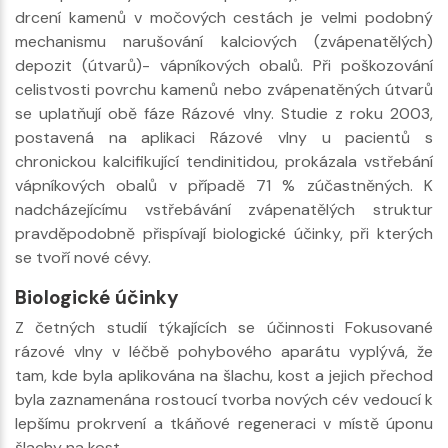
drcení kamenů v močových cestách je velmi podobný
mechanismu narušování kalciových (zvápenatělých)
depozit (útvarů)- vápníkových obalů. Při poškozování
celistvosti povrchu kamenů nebo zvápenatěných útvarů
se uplatňují obě fáze Rázové vlny. Studie z roku 2003,
postavená na aplikaci Rázové vlny u pacientů s
chronickou kalcifikující tendinitidou, prokázala vstřebání
vápníkových obalů v případě 71 % zúčastněných. K
nadcházejícímu vstřebávání zvápenatělých struktur
pravděpodobně přispívají biologické účinky, při kterých
se tvoří nové cévy.
Biologické účinky
Z četných studií týkajících se účinnosti Fokusované
rázové vlny v léčbě pohybového aparátu vyplývá, že
tam, kde byla aplikována na šlachu, kost a jejich přechod
byla zaznamenána rostoucí tvorba nových cév vedoucí k
lepšímu prokrvení a tkáňové regeneraci v místě úponu
šlachy na kost.