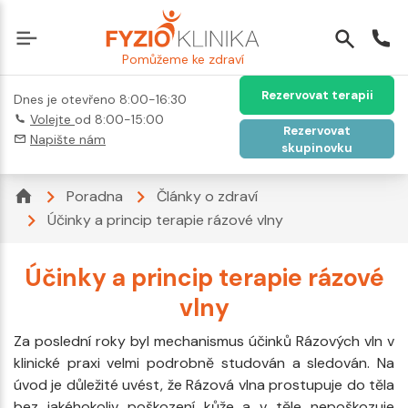
Pomůžeme ke zdraví
Rezervovat terapii
Dnes je otevřeno 8:00-16:30
Volejte
od 8:00-15:00
Rezervovat
Napište nám
skupinovku
Poradna
Články o zdraví
Účinky a princip terapie rázové vlny
Účinky a princip terapie rázové
vlny
Za poslední roky byl mechanismus účinků Rázových vln v
klinické praxi velmi podrobně studován a sledován. Na
úvod je důležité uvést, že Rázová vlna prostupuje do těla
bez jakéhokoliv poškození kůže a v těle nepoškozuje