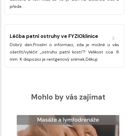
přede…
Léčba patní ostruhy ve FYZIOklinice
Dobrý den.Prosím o informaci, zda je možné u vás
ošetřit/vyléčit „ostruhu patní kosti“? Velikost cca. 8
mm. K dispozici je rentgenový snímek.Děkuji
Mohlo by vás zajímat