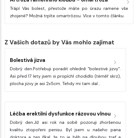
Trápí Vás bolest, přestože máte po úrazu ramene vše
zhojené? Možná trpíte omartrózou. Více v tomto článku.
Z Vašich dotazů by Vás mohlo zajímat
Bolestivá jizva
Dobrý den.Potřebuji poradit ohledně "bolestivé jizvy".
Asi před 17 lety jsem si propíchl chodidlo (téměř skrz),
plocha jizvy je asi 2x5cm. Tehdy mi tam dal…
Léčba erektilní dysfunkce rázovou vlnou
Dobrý den.Již asi rok na sobě pozoruji zhoršenou
kvalitu ztopořeni penisu. Byl jsem u našeho pana
doktora a ten říkal, že to je běh na dlouhou trať a