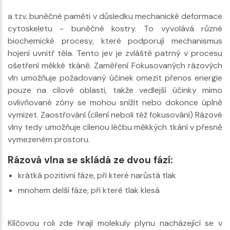
a tzv. buněčné paměti v důsledku mechanické deformace
cytoskeletu - buněčné kostry. To vyvolává různé
biochemické procesy, které podporují mechanismus
hojení uvnitř těla. Tento jev je zvláště patrný v procesu
ošetření měkké tkáně. Zaměření Fokusovaných rázových
vln umožňuje požadovaný účinek omezit přenos energie
pouze na cílové oblasti, takže vedlejší účinky mimo
ovlivňované zóny se mohou snížit nebo dokonce úplně
vymizet. Zaostřování (cílení neboli též fokusování) Rázové
vlny tedy umožňuje cílenou léčbu měkkých tkání v přesně
vymezeném prostoru.
Rázová vlna se skládá ze dvou fází:
krátká pozitivní fáze, při které narůstá tlak
mnohem delší fáze, při které tlak klesá
Klíčovou roli zde hrají molekuly plynu nacházející se v