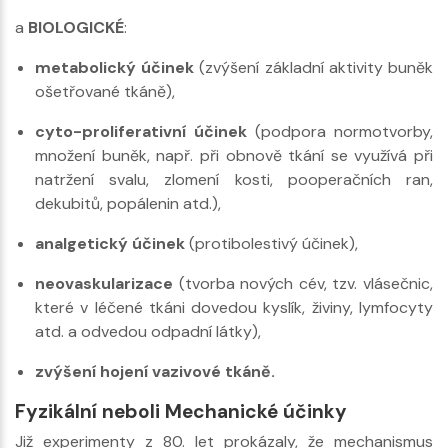
a
BIOLOGICKÉ
:
metabolický účinek
(zvýšení základní aktivity buněk
ošetřované tkáně),
cyto-proliferativní účinek
(podpora normotvorby,
množení buněk, např. při obnově tkání se využívá při
natržení svalu, zlomení kosti, pooperačních ran,
dekubitů, popálenin atd.),
analgetický účinek
(protibolestivý účinek),
neovaskularizace
(tvorba nových cév, tzv. vlásečnic,
které v léčené tkáni dovedou kyslík, živiny, lymfocyty
atd. a odvedou odpadní látky),
zvýšení hojení vazivové tkáně.
Fyzikální neboli Mechanické účinky
Již experimenty z 80. let prokázaly, že mechanismus