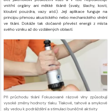
vnitřní orgány ani měkké tkáně (svaly, šlachy, kosti,
kloubní pouzdra, vazy atd.). Její aplikace funguje na
principu přenosu akustického nebo mechanického vlnění
ve tkáni. Dokáže tak dočasně převést energii z místa
svého vzniku až do vzdálených oblastí.
Při průchodu tkání Fokusované rázové vlny způsobují
vysoké změny hodnoty tlaku. Tlakové, tahové a smykové
síly vedou k podráždění a stimulaci buněčné aktivity