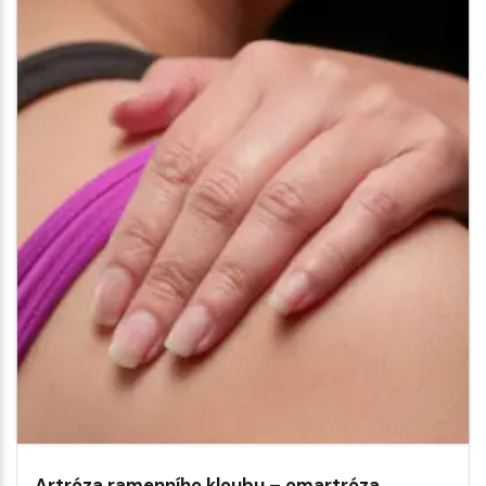
Artróza ramenního kloubu – omartróza