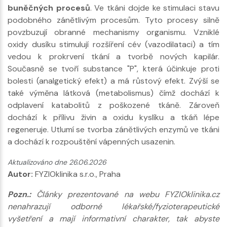
buněčných procesů
. Ve tkáni dojde ke stimulaci stavu
podobného zánětlivým procesům. Tyto procesy silně
povzbuzují obranné mechanismy organismu. Vzniklé
oxidy dusíku stimulují rozšíření cév (vazodilataci) a tím
vedou k prokrvení tkání a tvorbě nových kapilár.
Současně se tvoří substance "P", která účinkuje proti
bolesti (analgetický efekt) a má růstový efekt. Zvýší se
také výměna látková (metabolismus) čímž dochází k
odplavení katabolitů z poškozené tkáně. Zároveň
dochází k přílivu živin a oxidu kyslíku a tkáň lépe
regeneruje. Utlumí se tvorba zánětlivých enzymů ve tkáni
a dochází k rozpouštění vápenných usazenin.
Aktualizováno dne 26.06.2026
Autor:
FYZIOklinika s.r.o., Praha
Pozn.:
Články prezentované na webu FYZIOklinika.cz
nenahrazují odborné lékařské/fyzioterapeutické
vyšetření a mají informativní charakter, tak abyste