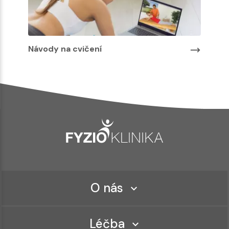
Návody na cvičení
O nás
Léčba