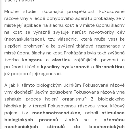
Mnohé studie zkoumající prospěšnost Fokusované
rázové vlny v léčbě pohybového aparátu prokázaly, že v
místě její aplikace na šlachu, kost a v místě úponu šlachy
na kost se výrazně zvyšuje nárůst novotvorby cév
(neovaskularizace), tzv. vlásečnic, která může vést ke
zlepšení prokrvení a ke zvýšení tkáňové regenerace v
místě úponu šlachy na kost. Prokázána byla také zvýšená
tvorba
kolagenu
a
elastinu
zajišťujících pevnost a
pružnost tkání a
kyseliny hyaluronové
a
fibronektinu
,
jež podporují její regeneraci.
A jak k těmto biologickým účinkům Fokusované rázové
vlny dochází? Jakým způsobem Fokusovaná rázová vlna
zahajuje proces hojení organismu? Z biologického
hlediska je v terapii Fokusovanou rázovou vlnou klíčový
pojem tzv.
mechanotransdukce
, neboli
stimulace
biologických procesů
. Jedná se o
přeměnu
mechanických stimulů do biochemických