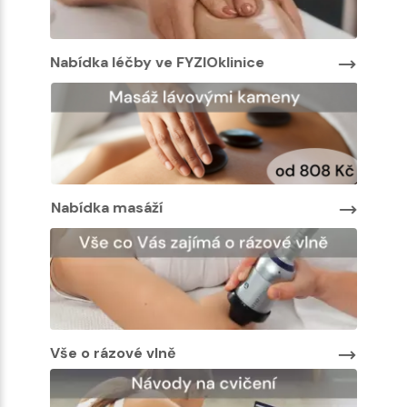
Nabídka léčby ve FYZIOklinice
Nabíd
Nabíd
Nabídka masáží
Vše o rázové vlně