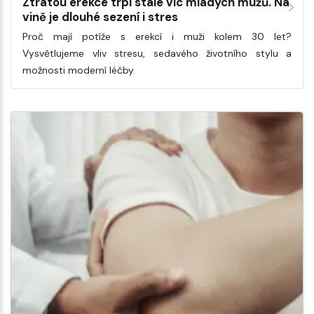
Ztrátou erekce trpí stále víc mladých mužů. Na
vině je dlouhé sezení i stres
Proč mají potíže s erekcí i muži kolem 30 let?
Vysvětlujeme vliv stresu, sedavého životního stylu a
možnosti moderní léčby.