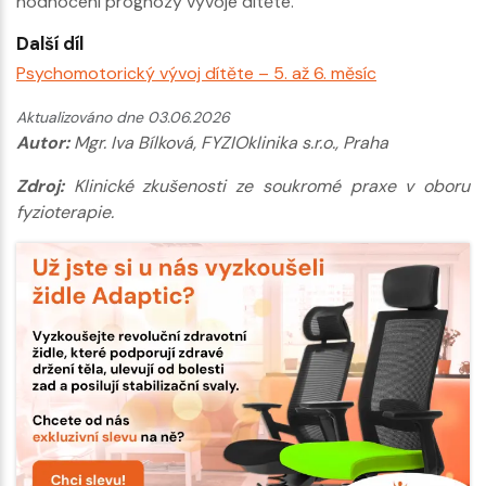
hodnocení prognózy vývoje dítěte.
Další díl
Psychomotorický vývoj dítěte – 5. až 6. měsíc
Aktualizováno dne 03.06.2026
Autor:
Mgr. Iva Bílková, FYZIOklinika s.r.o., Praha
Zdroj:
Klinické zkušenosti ze soukromé praxe v oboru
fyzioterapie.