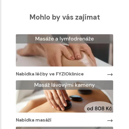
Mohlo by vás zajímat
Nabídka léčby ve FYZIOklinice
Nabíd
Nabídka masáží
Nabíd