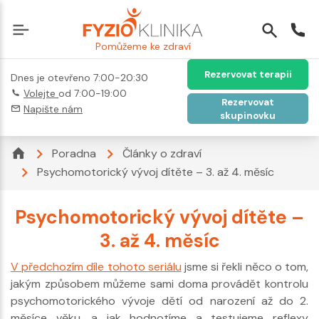
Pomůžeme ke zdraví
Rezervovat terapii
Dnes je otevřeno 7:00-20:30
Volejte
od 7:00-19:00
Rezervovat
Napište nám
skupinovku
Poradna
Články o zdraví
Psychomotorický vývoj dítěte – 3. až 4. měsíc
Psychomotorický vývoj dítěte –
3. až 4. měsíc
V předchozím díle tohoto seriálu
jsme si řekli něco o tom,
jakým způsobem můžeme sami doma provádět kontrolu
psychomotorického vývoje dětí od narození až do 2.
měsíce věku, a jak hodnotíme a testujeme reflexy