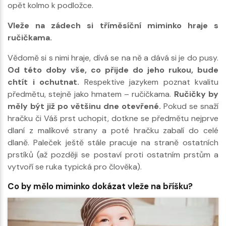
opět kolmo k podložce.
Vleže na zádech si tříměsíční miminko hraje s
ručičkama.
Vědomě si s nimi hraje, dívá se na ně a dává si je do pusy.
Od této doby vše, co přijde do jeho rukou, bude
chtít i ochutnat.
Respektive jazykem poznat kvalitu
předmětu, stejně jako hmatem – ručičkama.
Ručičky by
měly být již po většinu dne otevřené.
Pokud se snaží
hračku či Váš prst uchopit, dotkne se předmětu nejprve
dlaní z malíkové strany a poté hračku zabalí do celé
dlaně. Paleček ještě stále pracuje na straně ostatních
prstíků (až později se postaví proti ostatním prstům a
vytvoří se ruka typická pro člověka).
Co by mělo miminko dokázat vleže na bříšku?