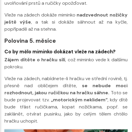
uvolňování prstů a ručičky opožďovat.
Vleže na zádech dokáže miminko
nadzvednout nožičky
ještě výše
, a tak si dokáže sáhnout až na kyčle,
popřípadě až na stehna.
Polovina 5. měsíce
Co by mělo miminko dokázat vleže na zádech?
Zájem dítěte o hračku sílí
, což miminko vede k dalšímu
pokroku.
Vleže na zádech, nabídnete-li hračku ve střední rovině, tj.
přesně nad obličejem dítěte,
se nebude moci
rozhodnout, jakou ručičkou na hračku sáhne.
Toto se
bude projevovat tzv.
„motorickým neklidem“
, kdy dítě
bude třást ručičkama, kopat nožičkama, popř. se
zaklánět, otvírat pusinku, jako by celým tělem chtělo
hračku uchopit.