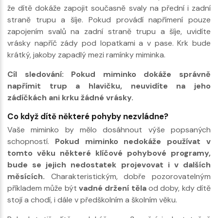
že dítě dokáže zapojit současně svaly na přední i zadní
straně trupu a šíje. Pokud provádí napřímení pouze
zapojením svalů na zadní straně trupu a šíje, uvidíte
vrásky napříč zády pod lopatkami a v pase. Krk bude
krátký, jakoby zapadlý mezi ramínky miminka.
Cíl sledování: Pokud miminko dokáže správně
napřímit trup a hlavičku, neuvidíte na jeho
zádíčkách ani krku žádné vrásky.
Co když dítě některé pohyby nezvládne?
Vaše miminko by mělo dosáhnout výše popsaných
schopností.
Pokud miminko nedokáže používat v
tomto věku některé klíčové pohybové programy,
bude se jejich nedostatek projevovat i v dalších
měsících.
Charakteristickým, dobře pozorovatelným
příkladem může být
vadné držení těla
od doby, kdy dítě
stojí a chodí, i dále v předškolním a školním věku.