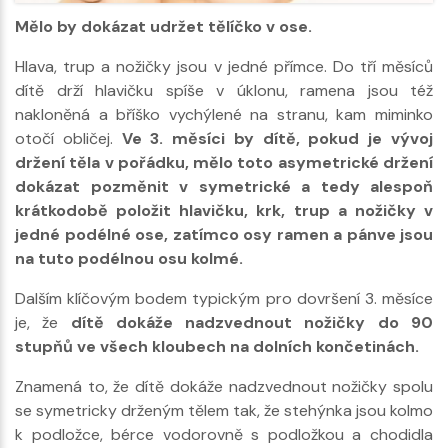
Mělo by dokázat udržet tělíčko v ose.
Hlava, trup a nožičky jsou v jedné přímce. Do tří měsíců
dítě drží hlavičku spíše v úklonu, ramena jsou též
nakloněná a bříško vychýlené na stranu, kam miminko
otočí obličej.
Ve 3. měsíci by dítě, pokud je vývoj
držení těla v pořádku, mělo toto asymetrické držení
dokázat pozměnit v symetrické a tedy alespoň
krátkodobě položit hlavičku, krk, trup a nožičky v
jedné podélné ose, zatímco osy ramen a pánve jsou
na tuto podélnou osu kolmé.
Dalším klíčovým bodem typickým pro dovršení 3. měsíce
je, že
dítě dokáže nadzvednout nožičky do 90
stupňů ve všech kloubech na dolních končetinách.
Znamená to, že dítě dokáže nadzvednout nožičky spolu
se symetricky drženým tělem tak, že stehýnka jsou kolmo
k podložce, bérce vodorovně s podložkou a chodidla