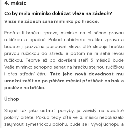
4. měsíc
Co by mělo miminko dokázat vleže na zádech?
Vleže na zádech sahá miminko po hračce.
Podáte-li hračku zprava, miminko na ní sáhne pravou
ručičkou a opačně. Pokud nabídnete hračku zprava a
budete ji pozvolna posouvat vlevo, dítě sleduje hračku
pravou ručičkou do středu a potom na ni sahá levou
ručičkou. Teprve až po dovršení stáří 5 měsíců bude
Vaše miminko schopno sahat na hračku stejnou ručičkou
i přes střední čáru.
Tato jeho nová dovednost mu
umožní začít se po pátém měsíci přetáčet na bok a
posléze na bříško.
Úchop
Stejně tak jako ostatní pohyby, je závislý na stabilitě
polohy dítěte. Pokud tedy dítě ve 3. měsíci nedokázalo
zaujmout symetrickou polohu, bude se i vývoj úchopu a