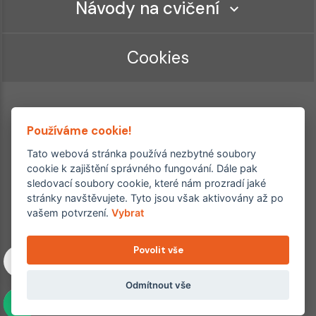
Návody na cvičení
Cookies
Používáme cookie!
Tato webová stránka používá nezbytné soubory
cookie k zajištění správného fungování. Dále pak
Ordinace roku
sledovací soubory cookie, které nám prozradí jaké
Rehabilitační ordinace
stránky navštěvujete. Tyto jsou však aktivovány až po
2. místo – 2017/2019
vašem potvrzení.
Vybrat
3. místo – 2018
Povolit vše
Copyright © 2011–2026 FYZIOklinika s.r.o.
Machkova 1642/2, Praha 4, Jižní Město – Chodov
Všechna práva vyhrazena. Jakékoliv užití obsahu či jeho částí
Odmítnout vše
včetně převzetí, šíření či dalšího zpřístupňování článků,
fotografií, grafiky a videí veřejnosti je bez souhlasu FYZIOklinika