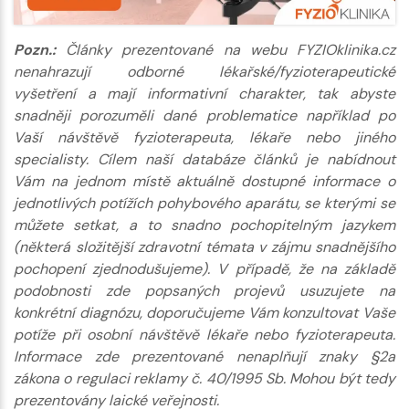
Pozn.:
Články prezentované na webu FYZIOklinika.cz
nenahrazují odborné lékařské/fyzioterapeutické
vyšetření a mají informativní charakter, tak abyste
snadněji porozuměli dané problematice například po
Vaší návštěvě fyzioterapeuta, lékaře nebo jiného
specialisty. Cílem naší databáze článků je nabídnout
Vám na jednom místě aktuálně dostupné informace o
jednotlivých potížích pohybového aparátu, se kterými se
můžete setkat, a to snadno pochopitelným jazykem
(některá složitější zdravotní témata v zájmu snadnějšího
pochopení zjednodušujeme). V případě, že na základě
podobnosti zde popsaných projevů usuzujete na
konkrétní diagnózu, doporučujeme Vám konzultovat Vaše
potíže při osobní návštěvě lékaře nebo fyzioterapeuta.
Informace zde prezentované nenaplňují znaky §2a
zákona o regulaci reklamy č. 40/1995 Sb. Mohou být tedy
prezentovány laické veřejnosti.