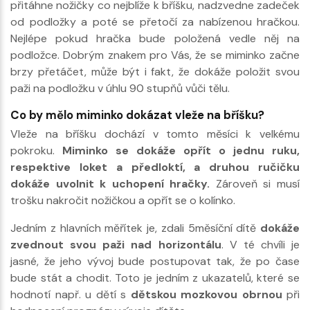
přitáhne nožičky co nejblíže k bříšku, nadzvedne zadeček
od podložky a poté se přetočí za nabízenou hračkou.
Nejlépe pokud hračka bude položená vedle něj na
podložce. Dobrým znakem pro Vás, že se miminko začne
brzy přetáčet, může být i fakt, že dokáže položit svou
paži na podložku v úhlu 90 stupňů vůči tělu.
Co by mělo miminko dokázat vleže na bříšku?
Vleže na bříšku dochází v tomto měsíci k velkému
pokroku.
Miminko se dokáže opřít o jednu ruku,
respektive loket a předloktí, a druhou ručičku
dokáže uvolnit k uchopení hračky.
Zároveň si musí
trošku nakročit nožičkou a opřít se o kolínko.
Jedním z hlavních měřítek je, zdali 5měsíční dítě
dokáže
zvednout svou paži nad horizontálu
. V té chvíli je
jasné, že jeho vývoj bude postupovat tak, že po čase
bude stát a chodit. Toto je jedním z ukazatelů, které se
hodnotí např. u dětí s
dětskou mozkovou obrnou
při