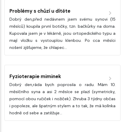
Problémy s chůzí u dítěte
Dobrý den,před nedávnem jsem svému synovi (15
měsíců) koupila první botičky, tzn. bačkůrky na doma.
Kupovala jsem je v lékárně, jsou ortopedického typu a
mají vložku s vystouplou klenbou. Po cca měsíci
nošení zjšťujeme, že chlapec…
Fyzioterapie miminek
Dobrý den,ráda bych poprosila o radu. Mám 10.
měsíčního syna a asi 2 měsíce se plazí (symetricky,
pomocí obou ručiček i nožiček). Zhruba 3 týdny občas
i popoleze, ale špatným stylem a to tak, že má kolínka
hodně od sebe a zatěžuje…