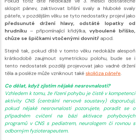
Pokud totiž dítě nedokáže ve 3. měsíci dostatečně
sklopit pánev, zaktivovat břišní svaly a hluboké svaly
páteře, v pozdějším věku se tyto nedostatky projeví jako
předsunuté držení hlavy, odstáté lopatky od
hrudníku
– připomínající křidýlka,
vyboulené bříško,
chůze se špičkami vtočenými dovnitř
apod.
Stejně tak, pokud dítě v tomto věku nedokáže alespoň
krátkodobě zaujmout symetrickou polohu, bude se i
tento nedostatek později projevovat jako vadné držení
těla a posléze může vzniknout také
skolióza páteře
.
Co dělat, když zjistím nějaké nesrovnalosti?
Vzhledem k tomu, že řízení pohybu je čistě v kompetenci
aktivity CNS (centrální nervové soustavy) doporučuji,
pokud nějaké nesrovnalosti pozorujete, poradit se o
případném cvičení na bázi aktivace pohybových
programů v CNS s pediatrem, neurologem či rovnou s
odborným fyzioterapeutem.