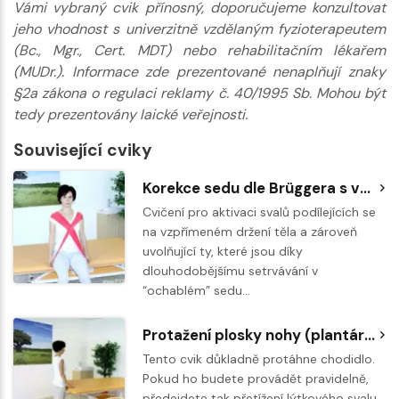
Vámi vybraný cvik přínosný, doporučujeme konzultovat
jeho vhodnost s univerzitně vzdělaným fyzioterapeutem
(Bc., Mgr., Cert. MDT) nebo rehabilitačním lékařem
(MUDr.). Informace zde prezentované nenaplňují znaky
§2a zákona o regulaci reklamy č. 40/1995 Sb. Mohou být
tedy prezentovány laické veřejnosti.
Související cviky
Korekce sedu dle Brüggera s využitím Therabandu
Cvičení pro aktivaci svalů podílejících se
na vzpřímeném držení těla a zároveň
uvolňující ty, které jsou díky
dlouhodobějšímu setrvávání v
“ochablém” sedu…
Protažení plosky nohy (plantární fascie)
Tento cvik důkladně protáhne chodidlo.
Pokud ho budete provádět pravidelně,
předejdete tak přetížení lýtkového svalu,