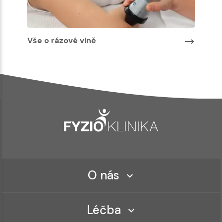
Vše o rázové vlně
O nás
Léčba