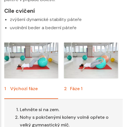
Cíle cvičení
zvýšení dynamické stability páteře
uvolnění beder a bederní páteře
1
Výchozí fáze
2
Fáze 1
3
Lehněte si na zem.
Nohy s pokrčenými koleny volně opřete o
velký gymnastický míč.