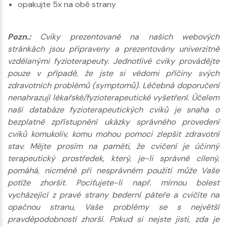
opakujte 5x na obě strany
Pozn.:
Cviky prezentované na našich webových
stránkách jsou připraveny a prezentovány univerzitně
vzdělanými fyzioterapeuty. Jednotlivé cviky provádějte
pouze v případě, že jste si vědomi příčiny svých
zdravotních problémů (symptomů). Léčebná doporučení
nenahrazují lékařské/fyzioterapeutické vyšetření. Účelem
naší databáze fyzioterapeutických cviků je snaha o
bezplatné zpřístupnění ukázky správného provedení
cviků komukoliv, komu mohou pomoci zlepšit zdravotní
stav. Mějte prosím na paměti, že cvičení je účinný
terapeutický prostředek, který, je-li správně cílený,
pomáhá, nicméně při nesprávném použití může Vaše
potíže zhoršit. Pociťujete-li např. mírnou bolest
vycházející z pravé strany bederní páteře a cvičíte na
opačnou stranu, Vaše problémy se s největší
pravděpodobností zhorší. Pokud si nejste jisti, zda je