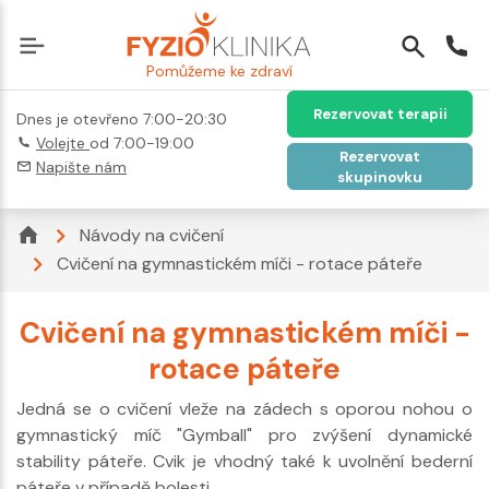
Pomůžeme ke zdraví
Rezervovat terapii
Dnes je otevřeno 7:00-20:30
Volejte
od 7:00-19:00
Rezervovat
Napište nám
skupinovku
Návody na cvičení
Cvičení na gymnastickém míči - rotace páteře
Cvičení na gymnastickém míči -
rotace páteře
Jedná se o cvičení vleže na zádech s oporou nohou o
gymnastický míč "Gymball" pro zvýšení dynamické
stability páteře. Cvik je vhodný také k uvolnění bederní
páteře v případě bolesti.