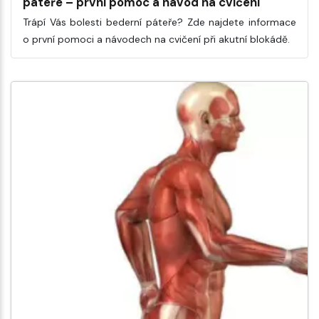
páteře – první pomoc a návod na cvičení
Trápí Vás bolesti bederní páteře? Zde najdete informace
o první pomoci a návodech na cvičení při akutní blokádě.