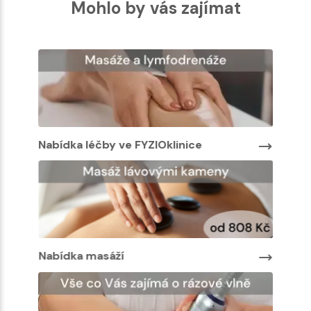
Mohlo by vás zajímat
Nabídka léčby ve FYZIOklinice
Nabíd
Nabídka masáží
Nabíd