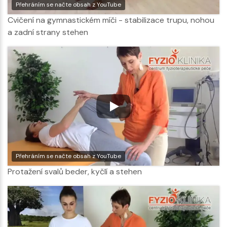
Přehráním se načte obsah z YouTube
Cvičení na gymnastickém míči - stabilizace trupu, nohou
a zadní strany stehen
Přehráním se načte obsah z YouTube
Protažení svalů beder, kyčlí a stehen