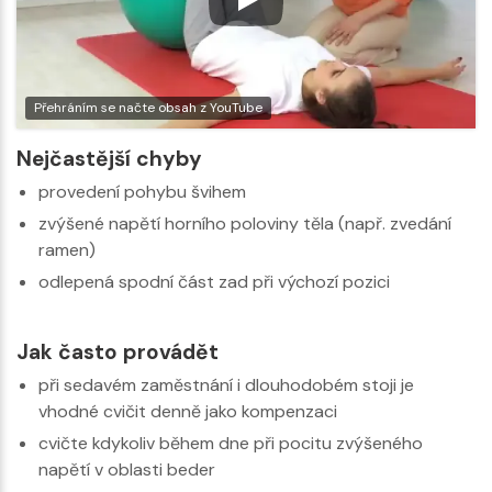
Přehráním se načte obsah z YouTube
Nejčastější chyby
provedení pohybu švihem
zvýšené napětí horního poloviny těla (např. zvedání
ramen)
odlepená spodní část zad při výchozí pozici
Jak často provádět
při sedavém zaměstnání i dlouhodobém stoji je
vhodné cvičit denně jako kompenzaci
cvičte kdykoliv během dne při pocitu zvýšeného
napětí v oblasti beder