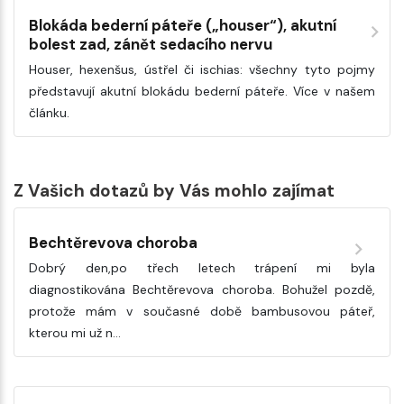
Blokáda bederní páteře („houser“), akutní
bolest zad, zánět sedacího nervu
Houser, hexenšus, ústřel či ischias: všechny tyto pojmy
představují akutní blokádu bederní páteře. Více v našem
článku.
Z Vašich dotazů by Vás mohlo zajímat
Bechtěrevova choroba
Dobrý den,po třech letech trápení mi byla
diagnostikována Bechtěrevova choroba. Bohužel pozdě,
protože mám v současné době bambusovou páteř,
kterou mi už n…