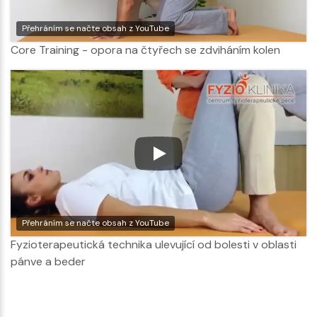
Přehráním se načte obsah z YouTube
Core Training - opora na čtyřech se zdviháním kolen
Přehráním se načte obsah z YouTube
Fyzioterapeutická technika ulevující od bolesti v oblasti
pánve a beder