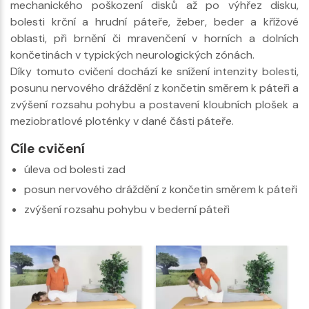
mechanického poškození disků až po výhřez disku,
bolesti krční a hrudní páteře, žeber, beder a křížové
oblasti, při brnění či mravenčení v horních a dolních
končetinách v typických neurologických zónách.
Díky tomuto cvičení dochází ke snížení intenzity bolesti,
posunu nervového dráždění z končetin směrem k páteři a
zvýšení rozsahu pohybu a postavení kloubních plošek a
meziobratlové ploténky v dané části páteře.
Cíle cvičení
úleva od bolesti zad
posun nervového dráždění z končetin směrem k páteři
zvýšení rozsahu pohybu v bederní páteři