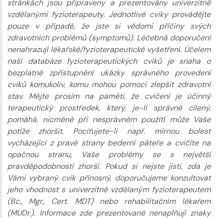
stránkách jsou připraveny a prezentovány univerzitně
vzdělanými fyzioterapeuty. Jednotlivé cviky provádějte
pouze v případě, že jste si vědomi příčiny svých
zdravotních problémů (symptomů). Léčebná doporučení
nenahrazují lékařské/fyzioterapeutické vyšetření. Účelem
naší databáze fyzioterapeutických cviků je snaha o
bezplatné zpřístupnění ukázky správného provedení
cviků komukoliv, komu mohou pomoci zlepšit zdravotní
stav. Mějte prosím na paměti, že cvičení je účinný
terapeutický prostředek, který, je-li správně cílený,
pomáhá, nicméně při nesprávném použití může Vaše
potíže zhoršit. Pociťujete-li např. mírnou bolest
vycházející z pravé strany bederní páteře a cvičíte na
opačnou stranu, Vaše problémy se s největší
pravděpodobností zhorší. Pokud si nejste jisti, zda je
Vámi vybraný cvik přínosný, doporučujeme konzultovat
jeho vhodnost s univerzitně vzdělaným fyzioterapeutem
(Bc., Mgr., Cert. MDT) nebo rehabilitačním lékařem
(MUDr.). Informace zde prezentované nenaplňují znaky