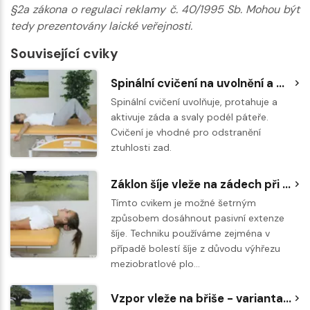
§2a zákona o regulaci reklamy č. 40/1995 Sb. Mohou být
tedy prezentovány laické veřejnosti.
Související cviky
Spinální cvičení na uvolnění a protažení hlubokých svalů páteře
Spinální cvičení uvolňuje, protahuje a
aktivuje záda a svaly podél páteře.
Cvičení je vhodné pro odstranění
ztuhlosti zad.
Záklon šíje vleže na zádech při výhřezu meziobratlové ploténky v krční páteři
Tímto cvikem je možné šetrným
způsobem dosáhnout pasivní extenze
šíje. Techniku používáme zejména v
případě bolestí šíje z důvodu výhřezu
meziobratlové plo…
Vzpor vleže na břiše - varianta cviku s větším rozsahem pohybu