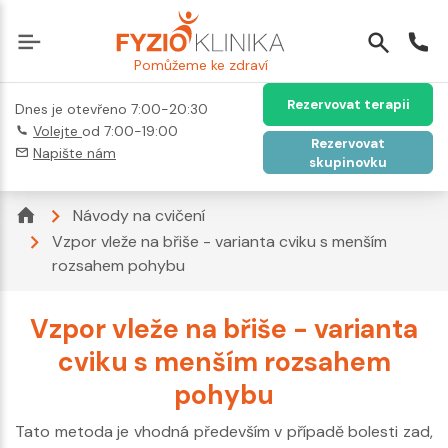
Pomůžeme ke zdraví
Rezervovat terapii
Dnes je otevřeno 7:00-20:30
Volejte
od 7:00-19:00
Rezervovat
Napište nám
skupinovku
Návody na cvičení
Vzpor vleže na břiše - varianta cviku s menším
rozsahem pohybu
Vzpor vleže na břiše - varianta
cviku s menším rozsahem
pohybu
Tato metoda je vhodná především v případě bolesti zad,