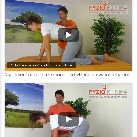
Přehráním se načte obsah z YouTube
Napřímení páteře a lezení vpřed vkleče na všech čtyřech