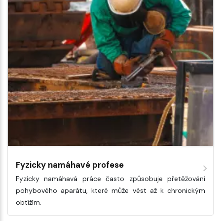
Fyzicky namáhavé profese
Fyzicky namáhavá práce často způsobuje přetěžování
pohybového aparátu, které může vést až k chronickým
obtížím.