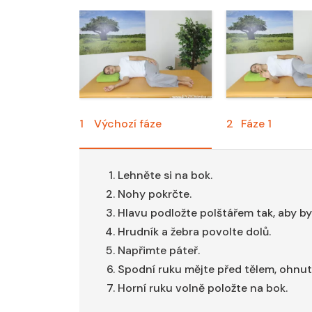
1
Výchozí fáze
2
Fáze 1
Lehněte si na bok.
Nohy pokrčte.
Hlavu podložte polštářem tak, aby byl
Hrudník a žebra povolte dolů.
Napřimte páteř.
Spodní ruku mějte před tělem, ohnutou 
Horní ruku volně položte na bok.