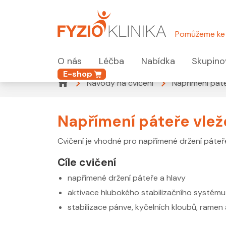
Pomůžeme ke 
O nás
Léčba
Nabídka
Skupino
E-shop
Návody na cvičení
Napřímení páte
Napřímení páteře vlež
Cvičení je vhodné pro napřímené držení páteře
Cíle cvičení
napřímené držení páteře a hlavy
aktivace hlubokého stabilizačního systému
stabilizace pánve, kyčelních kloubů, ramen