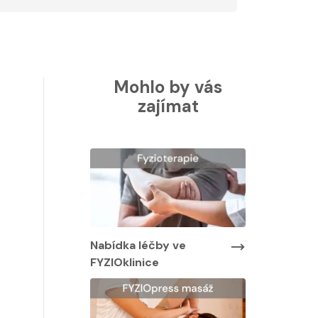
Mohlo by vás
zajímat
Nabídka léčby ve
Nabídka lé
FYZIOklinice
FYZIOklinic
y ve