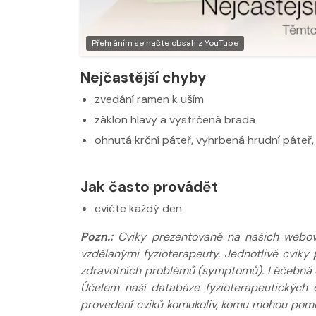
Nabídka masáží
Nabídka masá
Přehráním se načte obsah z YouTube
Nejčastější chyby
zvedání ramen k uším
záklon hlavy a vystrčená brada
ohnutá krční páteř, vyhrbená hrudní páteř
Jak často provádět
cvičte každý den
Pozn.:
Cviky prezentované na našich webov
vzdělanými fyzioterapeuty. Jednotlivé cviky 
zdravotních problémů (symptomů). Léčebná do
Účelem naší databáze fyzioterapeutických 
provedení cviků komukoliv, komu mohou pomoci