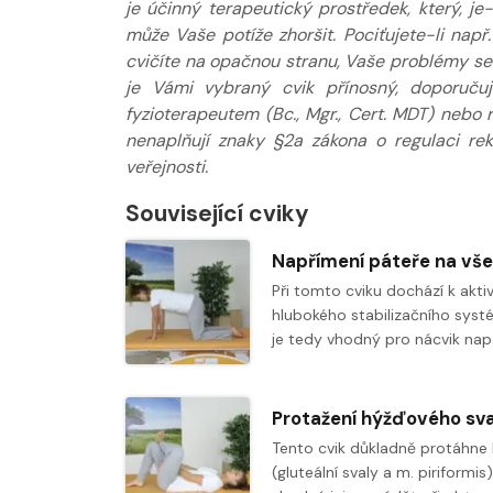
je účinný terapeutický prostředek, který, j
může Vaše potíže zhoršit. Pociťujete-li např
cvičíte na opačnou stranu, Vaše problémy se s
je Vámi vybraný cvik přínosný, doporuču
fyzioterapeutem (Bc., Mgr., Cert. MDT) nebo
nenaplňují znaky §2a zákona o regulaci re
veřejnosti.
Související cviky
Při tomto cviku dochází k akti
hlubokého stabilizačního syst
je tedy vhodný pro nácvik nap
Tento cvik důkladně protáhne
(gluteální svaly a m. piriformis)