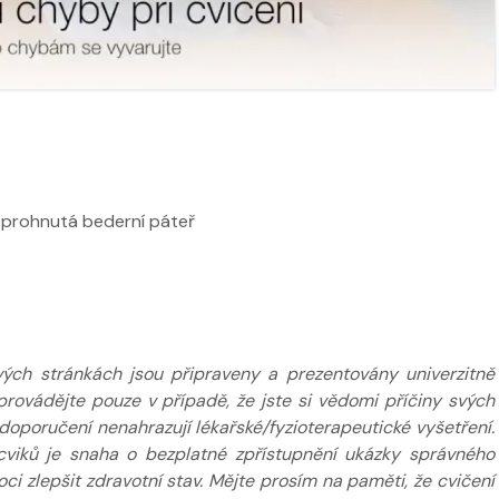
ží
Nabídka masáží
Nabídka mas
, prohnutá bederní páteř
ých stránkách jsou připraveny a prezentovány univerzitně
provádějte pouze v případě, že jste si vědomi příčiny svých
poručení nenahrazují lékařské/fyzioterapeutické vyšetření.
cviků je snaha o bezplatné zpřístupnění ukázky správného
 zlepšit zdravotní stav. Mějte prosím na paměti, že cvičení