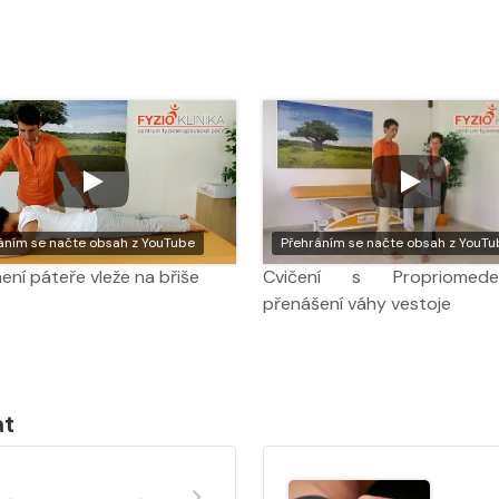
áním se načte obsah z YouTube
Přehráním se načte obsah z YouTu
ení páteře vleže na břiše
Cvičení s Propriome
přenášení váhy vestoje
at