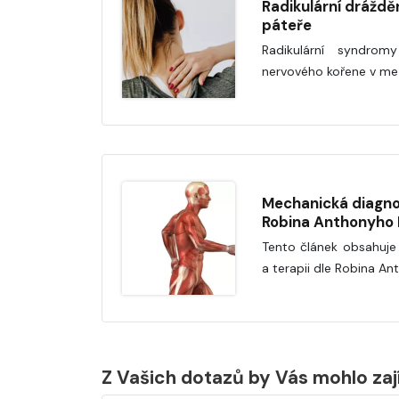
Radikulární drážděn
páteře
Radikulární syndromy 
nervového kořene v me
Mechanická diagnos
Robina Anthonyho
Tento článek obsahuje
a terapii dle Robina A
Z Vašich dotazů by Vás mohlo za