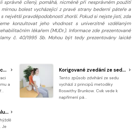
e-li správně cílený, pomáhá, nicméně při nesprávném použití
. mírnou bolest vycházející z pravé strany bederní páteře a
 největší pravděpodobností zhorší. Pokud si nejste jisti, zda
jeme konzultovat jeho vhodnost s univerzitně vzdělaným
 rehabilitačním lékařem (MUDr.). Informace zde prezentované
klamy č. 40/1995 Sb. Mohou být tedy prezentovány laické
Napřímení páteře na všech čtyřech
Korigované zvedání ze sedu do stoje
vaci
Tento způsob zdvihání ze sedu
ému a
vychází z principů metodiky
ř…
Roswithy Brunkow. Cvik vede k
napřímení pá…
Protažení hýžďového svalu a zvýšení rozsahu pohyblivosti kyčlí
 hýždě
. Je