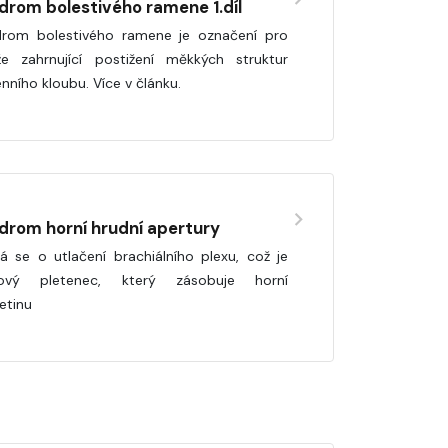
drom bolestivého ramene 1.díl
rom bolestivého ramene je označení pro
že zahrnující postižení měkkých struktur
nního kloubu. Více v článku.
drom horní hrudní apertury
á se o utlačení brachiálního plexu, což je
vový pletenec, který zásobuje horní
etinu