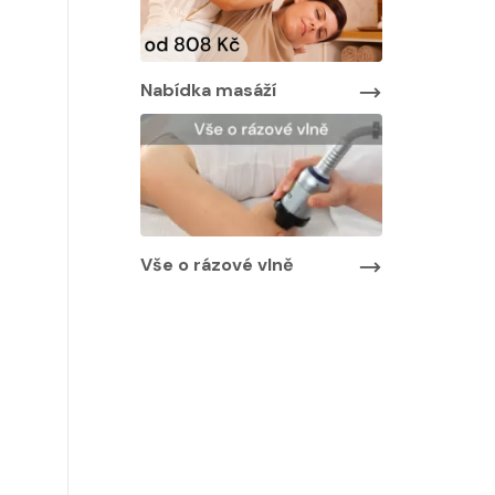
Nabídka masáží
Nabídka ma
áží
Vše o rázové vlně