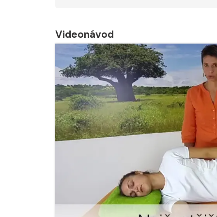
Videonávod
Nabídka léčby ve
Nabídka léčby
FYZIOklinice
FYZIOklinice