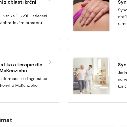
í z oblasti krční
Syn
Synd
vznikají kvůli stlačení
obtí
ziobratlovém prostoru.
rame
tika a terapie dle
Syn
 McKenzieho
Jedn
 informace o diagnostice
ner
nthonyho McKenzieho.
konč
jímat