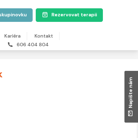
skupinovku
Rezervovat terapii
Kariéra
Kontakt
606 404 804
k
Napište nám