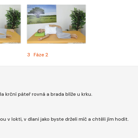
3
Fáze 2
a krční páteř rovná a brada blíže u krku.
v lokti, v dlani jako byste drželi míč a chtěli jím hodit.