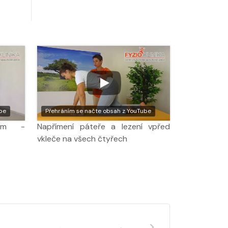
be
Přehráním se načte obsah z YouTube
dem -
Napřímení páteře a lezení vpřed
vkleče na všech čtyřech