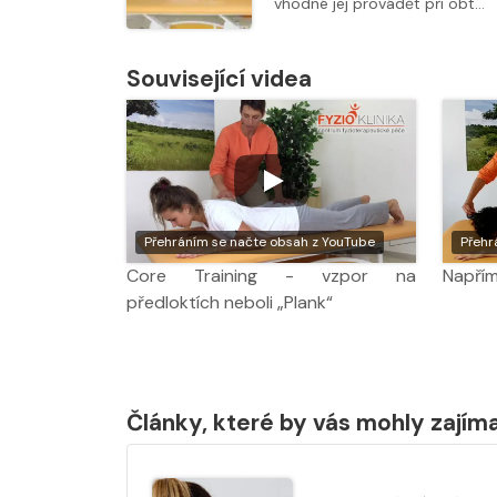
vhodné jej provádět při obt…
Související videa
Přehráním se načte obsah z YouTube
Přehr
Core Training - vzpor na
Napřím
předloktích neboli „Plank“
Články, které by vás mohly zajím