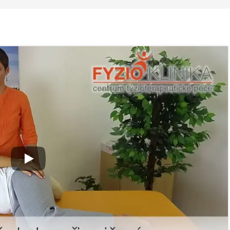
 ve
Nabídka léčby ve
Nabídka léčb
FYZIOklinice
FYZIOklinice