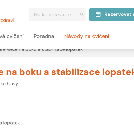
Rezervovat 
zdraví
vá cvičení
Poradna
Návody na cvičení
ře vleže na boku a stabilizace lopatek
e na boku a stabilizace lopate
 a hlavy.
 a lopatek