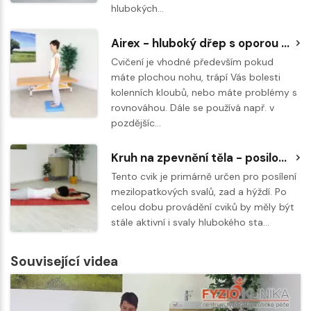
hlubokých…
Airex - hluboký dřep s oporou celých chodidel
Cvičení je vhodné především pokud
máte plochou nohu, trápí Vás bolesti
kolenních kloubů, nebo máte problémy s
rovnováhou. Dále se používá např. v
pozdějšíc…
Kruh na zpevnění těla - posilování mezilopatkových svalů, zad a hýždí
Tento cvik je primárně určen pro posílení
mezilopatkových svalů, zad a hýždí. Po
celou dobu provádění cviků by měly být
stále aktivní i svaly hlubokého sta…
Související videa