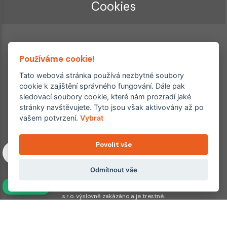
Cookies
Používáme cookie!
Tato webová stránka používá nezbytné soubory
cookie k zajištění správného fungování. Dále pak
sledovací soubory cookie, které nám prozradí jaké
Ordinace roku
Rehabilitační ordinace
stránky navštěvujete. Tyto jsou však aktivovány až po
2. místo – 2017/2019
vašem potvrzení.
Vybrat
3. místo – 2018
Povolit vše
Copyright © 2011–2026 FYZIOklinika s.r.o.
Machkova 1642/2, Praha 4, Jižní Město – Chodov
Všechna práva vyhrazena. Jakékoliv užití obsahu či jeho částí
Odmítnout vše
včetně převzetí, šíření či dalšího zpřístupňování článků,
NAVÍC
fotografií, grafiky a videí veřejnosti je bez souhlasu FYZIOklinika
s.r.o. výslovně zakázáno a je trestné.
Partnerské weby: