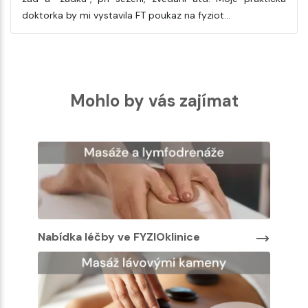
doktorka by mi vystavila FT poukaz na fyziot…
Mohlo by vás zajímat
Nabídka léčby ve FYZIOklinice
Nabíd