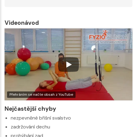
Videonávod
Přehráním se načte obsah z YouTube
Nejčastější chyby
nezpevněné břišní svalstvo
zadržování dechu
prohýbání zad