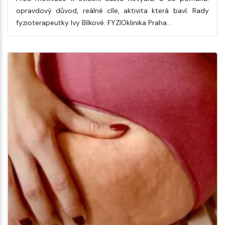
opravdový důvod, reálné cíle, aktivita která baví. Rady
fyzioterapeutky Ivy Bílkové. FYZIOklinika Praha…