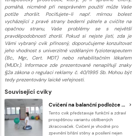
pomáhá, nicméně při nesprávném použití může Vaše
potíže zhoršit. Pociťujete-li např. mírnou bolest
vycházející z pravé strany bederní páteře a cvičíte na
opačnou stranu, Vaše problémy se s největší
pravděpodobností zhorší. Pokud si nejste jisti, zda je
Vámi vybraný cvik přínosný, doporučujeme konzultovat
jeho vhodnost s univerzitně vzdělaným fyzioterapeutem
(Bc., Mgr., Cert. MDT) nebo rehabilitačním lékařem
(MUDr.). Informace zde prezentované nenaplňují znaky
§2a zákona o regulaci reklamy č. 40/1995 Sb. Mohou být
tedy prezentovány laické veřejnosti.
Související cviky
Cvičení na balanční podložce BOSU - zkracovačky
Tento cvik představuje funkční a zdraví
prospěšnou variantu oblíbených
zkracovaček. Cvičení je vhodné pro
zpevnění břišní stěny a posílení nejen