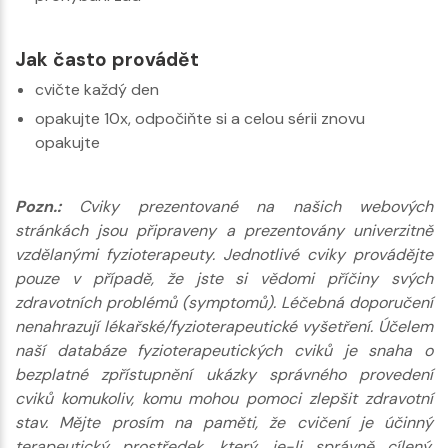
Jak často provádět
cvičte každý den
opakujte 10x, odpočiňte si a celou sérii znovu
opakujte
Pozn.:
Cviky prezentované na našich webových
stránkách jsou připraveny a prezentovány univerzitně
vzdělanými fyzioterapeuty. Jednotlivé cviky provádějte
pouze v případě, že jste si vědomi příčiny svých
zdravotních problémů (symptomů). Léčebná doporučení
nenahrazují lékařské/fyzioterapeutické vyšetření. Účelem
naší databáze fyzioterapeutických cviků je snaha o
bezplatné zpřístupnění ukázky správného provedení
cviků komukoliv, komu mohou pomoci zlepšit zdravotní
stav. Mějte prosím na paměti, že cvičení je účinný
terapeutický prostředek, který, je-li správně cílený,