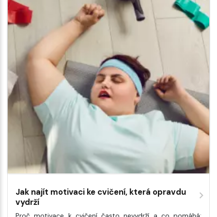
Jak najít motivaci ke cvičení, která opravdu
vydrží
Proč motivace k cvičení často nevydrží a co pomáhá: