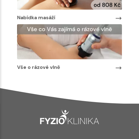
Nabíd
Nabídka masáží
Vše o rázové vlně