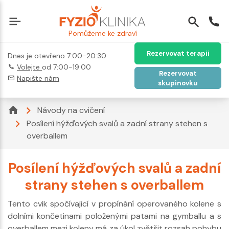
Pomůžeme ke zdraví
Rezervovat terapii
Dnes je otevřeno 7:00-20:30
Volejte
od 7:00-19:00
Rezervovat
Napište nám
skupinovku
Návody na cvičení
Posílení hýžďových svalů a zadní strany stehen s
overballem
Posílení hýžďových svalů a zadní
strany stehen s overballem
Tento cvik spočívající v propínání operovaného kolene s
dolními končetinami položenými patami na gymballu a s
overballem mezi koleny má za úkol zvětšit rozsah pohybu