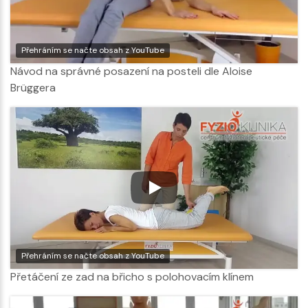
Přehráním se načte obsah z YouTube
Návod na správné posazení na posteli dle Aloise
Brüggera
Přehráním se načte obsah z YouTube
Přetáčení ze zad na břicho s polohovacím klínem