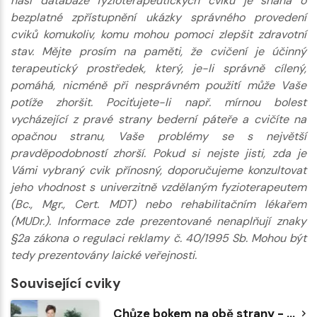
naší databáze fyzioterapeutických cviků je snaha o
bezplatné zpřístupnění ukázky správného provedení
cviků komukoliv, komu mohou pomoci zlepšit zdravotní
stav. Mějte prosím na paměti, že cvičení je účinný
terapeutický prostředek, který, je-li správně cílený,
pomáhá, nicméně při nesprávném použití může Vaše
potíže zhoršit. Pociťujete-li např. mírnou bolest
vycházející z pravé strany bederní páteře a cvičíte na
opačnou stranu, Vaše problémy se s největší
pravděpodobností zhorší. Pokud si nejste jisti, zda je
Vámi vybraný cvik přínosný, doporučujeme konzultovat
jeho vhodnost s univerzitně vzdělaným fyzioterapeutem
(Bc., Mgr., Cert. MDT) nebo rehabilitačním lékařem
(MUDr.). Informace zde prezentované nenaplňují znaky
§2a zákona o regulaci reklamy č. 40/1995 Sb. Mohou být
tedy prezentovány laické veřejnosti.
Související cviky
Chůze bokem na obě strany - představa překroku nízké překážky