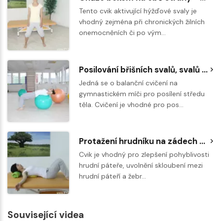
Tento cvik aktivující hýžďové svaly je
vhodný zejména při chronických žilních
onemocněních či po vým…
Posilování břišních svalů, svalů nohou a zlepšování hlubokého stabilizačního systému
Jedná se o balanční cvičení na
gymnastickém míči pro posílení středu
těla. Cvičení je vhodné pro pos…
Protažení hrudníku na zádech na overballu
Cvik je vhodný pro zlepšení pohyblivosti
hrudní páteře, uvolnění skloubení mezi
hrudní páteří a žebr…
Související videa