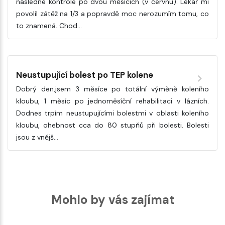
následné kontrole po dvou měsících (v červnu). Lékař mi
povolil zátěž na 1/3 a popravdě moc nerozumím tomu, co
to znamená. Chod…
Neustupující bolest po TEP kolene
Dobrý den,jsem 3 měsíce po totální výměně koleního
kloubu, 1 měsíc po jednoměsíční rehabilitaci v lázních.
Dodnes trpím neustupujícími bolestmi v oblasti koleního
kloubu, ohebnost cca do 80 stupňů při bolesti. Bolesti
jsou z vnějš…
Mohlo by vás zajímat