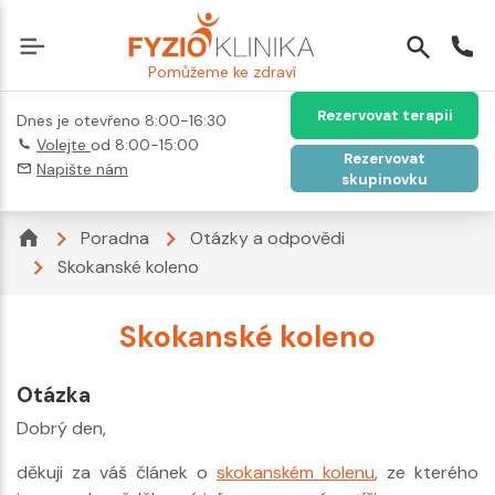
Pomůžeme ke zdraví
Rezervovat terapii
Dnes je otevřeno 8:00-16:30
Volejte
od 8:00-15:00
Rezervovat
Napište nám
skupinovku
Poradna
Otázky a odpovědi
Skokanské koleno
Skokanské koleno
Otázka
Dobrý den,
děkuji za váš článek o
skokanském kolenu
, ze kterého