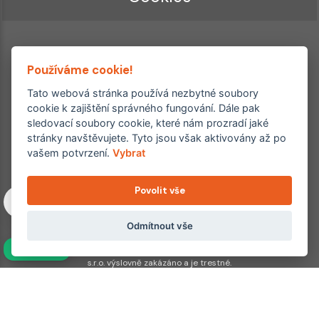
Používáme cookie!
Tato webová stránka používá nezbytné soubory
cookie k zajištění správného fungování. Dále pak
sledovací soubory cookie, které nám prozradí jaké
Ordinace roku
Rehabilitační ordinace
stránky navštěvujete. Tyto jsou však aktivovány až po
2. místo – 2017/2019
vašem potvrzení.
Vybrat
3. místo – 2018
Povolit vše
Copyright © 2011–2026 FYZIOklinika s.r.o.
Machkova 1642/2, Praha 4, Jižní Město – Chodov
Všechna práva vyhrazena. Jakékoliv užití obsahu či jeho částí
Odmítnout vše
včetně převzetí, šíření či dalšího zpřístupňování článků,
NAVÍC
fotografií, grafiky a videí veřejnosti je bez souhlasu FYZIOklinika
s.r.o. výslovně zakázáno a je trestné.
Partnerské weby:
hojeni.cz