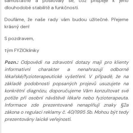
samostatně a posilovaly se, což přispěje k jeho
dlouhodobé stabilitě a funkčnosti.
Doufáme, že naše rady vám budou užitečné. Přejeme
krásný den!
S pozdravem,
tým FYZIOkliniky
Pozn.:
Odpovědi na zdravotní dotazy mají pro klienty
informativní charakter a nenahrazují odborné
lékařské/fyzioterapeutické vyšetření. V případě, že na
základě podobnosti popsaných projevů usuzujete na
konkrétní diagnózu, doporučujeme Vám konzultovat své
potíže při osobní návštěvě lékaře nebo fyzioterapeuta.
Informace zde prezentované nenaplňují znaky §2a
zákona o regulaci reklamy č. 40/1995 Sb. Mohou být tedy
prezentovány laické veřejnosti.