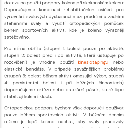
dotazu na použití podpory kolena při skokanském kolenu:
Doporučujeme kombinaci rehabilitačních cvičení pro
vyrovnání svalových dysbalancí mezi předními a zadními
stehenními svaly a využití ortopedických pomůcek
během sportovních aktivit, kde je koleno výrazněji
zatěžováno.
Pro mírné obtíže (stupeň 1: bolest pouze po aktivitě,
stupeň 2: bolest před i po aktivitě, která ustupuje po
rozcvičení) je vhodné použití
kinesiotapingu
nebo
elastické bandáže. V případě závažnějších problémů
(stupeň 3: bolest během aktivit omezující výkon, stupeň
4: persistentní bolest i při běžných činnostech)
doporučujeme ortézu nebo patelární pásek, které lépe
stabilizují kolenní kloub.
Ortopedickou podporu bychom však doporučili používat
pouze během sportovních aktivit. V běžném denním
režimu je lepší koleno nechat, aby svaly pracovaly