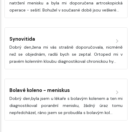
natržení menisku a byla mi doporučena artroskopická
operace - sešití. Bohužel v současné době jsou veškeré…
Synovitida
Dobrý den,žena mi vás strašně doporučovala, nicméně
než se objednám, radši bych se zeptal. Ortoped mi v
pravém kolenním kloubu diagnostikoval chronickou hy…
Bolavé koleno - meniskus
Dobrý den,byla jsem u lékaře s bolavým kolenem a ten mi
diagnostikoval poranění menisku, žádný úraz tomu
nepředcházel, ráno jsem se probudila s bolavým kol…