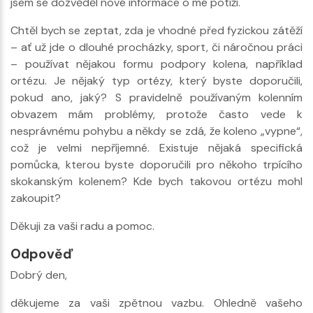
jsem se dozvěděl nové informace o mé potíži.
Chtěl bych se zeptat, zda je vhodné před fyzickou zátěží
– ať už jde o dlouhé procházky, sport, či náročnou práci
– používat nějakou formu podpory kolena, například
ortézu. Je nějaký typ ortézy, který byste doporučili,
pokud ano, jaký? S pravidelně používaným kolenním
obvazem mám problémy, protože často vede k
nesprávnému pohybu a někdy se zdá, že koleno „vypne“,
což je velmi nepříjemné. Existuje nějaká specifická
pomůcka, kterou byste doporučili pro někoho trpícího
skokanským kolenem? Kde bych takovou ortézu mohl
zakoupit?
Děkuji za vaši radu a pomoc.
Odpověď
Dobrý den,
děkujeme za vaši zpětnou vazbu. Ohledně vašeho