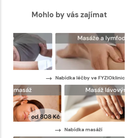
Mohlo by vás zajímat
Nabídka léčby ve FYZIOklinice
Nabí
Nab
Nabídka masáží