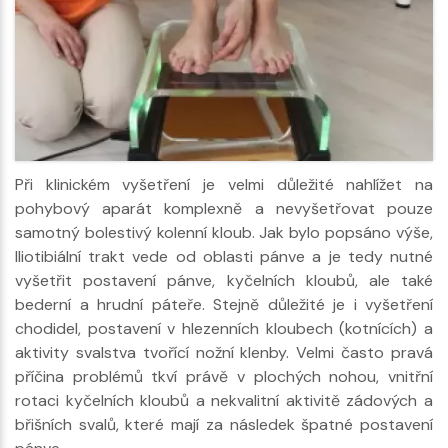
Při klinickém vyšetření je velmi důležité nahlížet na
pohybový aparát komplexně a nevyšetřovat pouze
samotný bolestivý kolenní kloub. Jak bylo popsáno výše,
Iliotibiální trakt vede od oblasti pánve a je tedy nutné
vyšetřit postavení pánve, kyčelních kloubů, ale také
bederní a hrudní páteře. Stejně důležité je i vyšetření
chodidel, postavení v hlezenních kloubech (kotnících) a
aktivity svalstva tvořící nožní klenby. Velmi často pravá
příčina problémů tkví právě v plochých nohou, vnitřní
rotaci kyčelních kloubů a nekvalitní aktivitě zádových a
břišních svalů, které mají za následek špatné postavení