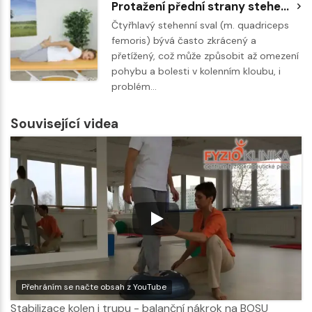
Protažení přední strany stehen vleže na břiše
Čtyřhlavý stehenní sval (m. quadriceps
femoris) bývá často zkrácený a
přetížený, což může způsobit až omezení
pohybu a bolesti v kolenním kloubu, i
problém…
Související videa
Přehráním se načte obsah z YouTube
Stabilizace kolen i trupu - balanční nákrok na BOSU