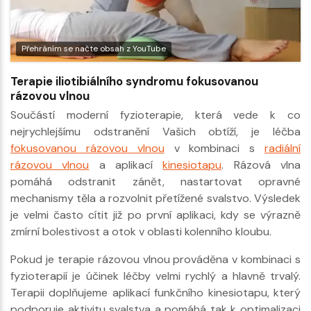
Přehráním se načte obsah z YouTube
Terapie iliotibiálního syndromu fokusovanou
rázovou vlnou
Součástí moderní fyzioterapie, která vede k co
nejrychlejšímu odstranění Vašich obtíží, je léčba
fokusovanou rázovou vlnou
v kombinaci s
radiální
rázovou vlnou
a aplikací
kinesiotapu
. Rázová vlna
pomáhá odstranit zánět, nastartovat opravné
mechanismy těla a rozvolnit přetížené svalstvo. Výsledek
je velmi často cítit již po první aplikaci, kdy se výrazně
zmírní bolestivost a otok v oblasti kolenního kloubu.
Pokud je terapie rázovou vlnou prováděna v kombinaci s
fyzioterapií je účinek léčby velmi rychlý a hlavně trvalý.
Terapii doplňujeme aplikací funkčního kinesiotapu, který
podporuje aktivitu svalstva a pomáhá tak k optimalizaci