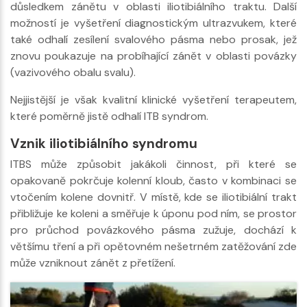
důsledkem zánětu v oblasti iliotibiálního traktu. Další
možností je vyšetření diagnostickým ultrazvukem, které
také odhalí zesílení svalového pásma nebo prosak, jež
znovu poukazuje na probíhající zánět v oblasti povázky
(vazivového obalu svalu).
Nejjistější je však kvalitní klinické vyšetření terapeutem,
které poměrně jistě odhalí ITB syndrom.
Vznik iliotibiálního syndromu
ITBS může způsobit jakákoli činnost, při které se
opakovaně pokrčuje kolenní kloub, často v kombinaci se
vtočením kolene dovnitř. V místě, kde se iliotibiální trakt
přibližuje ke koleni a směřuje k úponu pod ním, se prostor
pro průchod povázkového pásma zužuje, dochází k
většímu tření a při opětovném nešetrném zatěžování zde
může vzniknout zánět z přetížení.