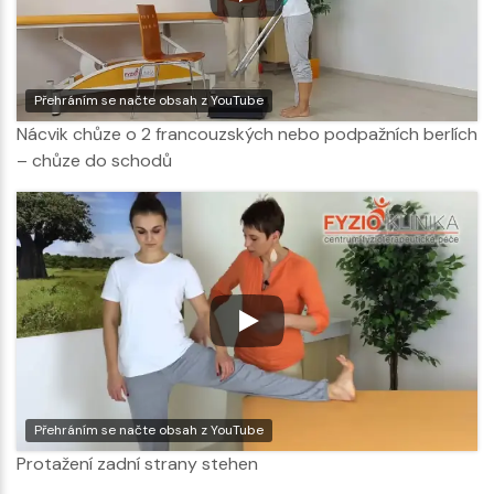
Přehráním se načte obsah z YouTube
Nácvik chůze o 2 francouzských nebo podpažních berlích
– chůze do schodů
Přehráním se načte obsah z YouTube
Protažení zadní strany stehen