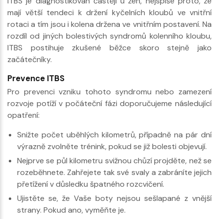
ITBS je diagnostikován častěji u žen, nejspíše proto, že
mají větší tendeci k držení kyčelních kloubů ve vnitřní
rotaci a tím jsou i kolena držena ve vnitřním postavení. Na
rozdíl od jiných bolestivých syndromů kolenního kloubu,
ITBS postihuje zkušené běžce skoro stejně jako
začátečníky.
Prevence ITBS
Pro prevenci vzniku tohoto syndromu nebo zamezení
rozvoje potíží v počáteční fázi doporučujeme následující
opatření:
Snižte počet uběhlých kilometrů, případně na pár dní
výrazně zvolněte trénink, pokud se již bolesti objevují.
Nejprve se půl kilometru svižnou chůzí projděte, než se
rozeběhnete. Zahřejete tak své svaly a zabráníte jejich
přetížení v důsledku špatného rozcvičení.
Ujistěte se, že Vaše boty nejsou sešlapané z vnější
strany. Pokud ano, vyměňte je.