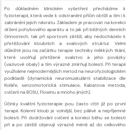
Po důkladném klinickém vyšetření přecházíme k
fyzioterapii, která vede k odstranění příčin obtíží a tím i k
zabránění jejich návratu. Základem je pracovat na korekci
držení pohybového aparátu a to jak při běžných denních
činnostech, tak při sportovní zátěži, aby nedocházelo k
přetěžování kloubních a svalových struktur. Velmi
důležité jsou na začátku terapie techniky měkkých tkání,
které uvolňují přetížené svalstvo a jeho povázky
(vazivové obaly) a tím výrazně zmírňují bolesti. Při terapii
využíváme nejmodernějších metod na neurofyziologickém
podkladě (dynamická neuromuskulární stabilizace dle
Koláře, senzomotorická stimulace, Kabatova metoda,
cvičení na BOSU, Flowinu a mnoho jiných).
Účinky kvalitní fyzioterapie jsou často cítit již po první
terapii. Kolenní kloub je volnější, bez pálivé a nepříjemné
bolesti. Při dodržování cvičení a korekci běhu se bolesti
při a po zátěži objevují výrazně méně až do celkového