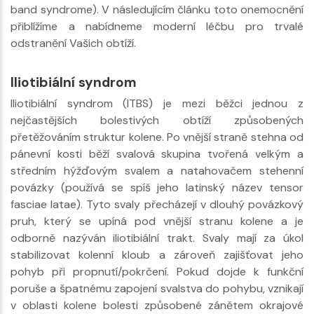
band syndrome). V následujícím článku toto onemocnění
přiblížíme a nabídneme moderní léčbu pro trvalé
odstranění Vašich obtíží.
Iliotibiální syndrom
Iliotibiální syndrom (ITBS) je mezi běžci jednou z
nejčastějších bolestivých obtíží způsobených
přetěžováním struktur kolene. Po vnější straně stehna od
pánevní kosti běží svalová skupina tvořená velkým a
středním hýžďovým svalem a natahovačem stehenní
povázky (používá se spíš jeho latinský název tensor
fasciae latae). Tyto svaly přecházejí v dlouhý povázkový
pruh, který se upíná pod vnější stranu kolene a je
odborně nazýván iliotibiální trakt. Svaly mají za úkol
stabilizovat kolenní kloub a zároveň zajišťovat jeho
pohyb při propnutí/pokrčení. Pokud dojde k funkční
poruše a špatnému zapojení svalstva do pohybu, vznikají
v oblasti kolene bolesti způsobené zánětem okrajové