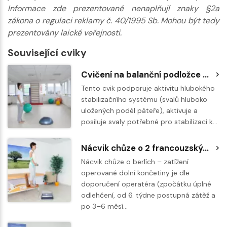
Informace zde prezentované nenaplňují znaky §2a
zákona o regulaci reklamy č. 40/1995 Sb. Mohou být tedy
prezentovány laické veřejnosti.
Související cviky
Cvičení na balanční podložce BOSU - výpad
Tento cvik podporuje aktivitu hlubokého
stabilizačního systému (svalů hluboko
uložených podél páteře), aktivuje a
posiluje svaly potřebné pro stabilizaci k…
Nácvik chůze o 2 francouzských nebo podpažních berlích – chůze ze schodů
Nácvik chůze o berlích – zatížení
operované dolní končetiny je dle
doporučení operatéra (zpočátku úplné
odlehčení, od 6. týdne postupná zátěž a
po 3–6 měsí…