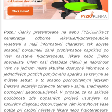
Pozn.:
Články prezentované na webu FYZIOklinika.cz
nenahrazují odborné lékařské/fyzioterapeutické
vyšetření a mají informativní charakter, tak abyste
snadněji porozuměli dané problematice například po
Vaší návštěvě fyzioterapeuta, lékaře nebo jiného
specialisty. Cílem naší databáze článků je nabídnout
Vám na jednom místě aktuálně dostupné informace o
jednotlivých potížích pohybového aparátu, se kterými se
můžete setkat, a to snadno pochopitelným jazykem
(některá složitější zdravotní témata v zájmu snadnějšího
pochopení zjednodušujeme). V případě, že na základě
podobnosti zde popsaných projevů usuzujete na
konkrétní diagnózu, doporučujeme Vám konzultovat Vaše
potíže při osobní návštěvě lékaře nebo fyzioterapeuta.