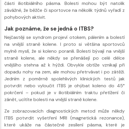
části iliotibiálního pásma. Bolesti mohou být natolik
závážné, že běžče či sportovce na několik týdnů vyřadí z
pohybových aktivit.
Jak poznáme, že se jedná o ITBS?
Nejčastěji se syndrom projeví otokem, pálením a bolestí
na vnější straně kolene. I proto si většina sportovců
mylně myslí, že si koleno poranili. Bolesti bývají na vnější
straně kolene, ale někdy se přenášejí po celé délce
vnějšího stehna až k hýždi. Obvykle obtíže vznikají při
dopadu nohy na zem, ale mohou přetrvávat i po zátěži.
Jedním z poměrně spolehlivých klinických testů jak
potvrdit nebo vyloučit ITBS je ohýbat koleno do 45°
pokrčení – pokud je v iliotibiálním traktu přetížení či
zánět, ucítíte bolesti na vnější straně kolene.
Ze zobrazovacích diagnostických metod může někdy
ITBS potvrdit vyšetření MRI (magnetická rezonance),
které ukáže na částečné zesílení pásma, které je