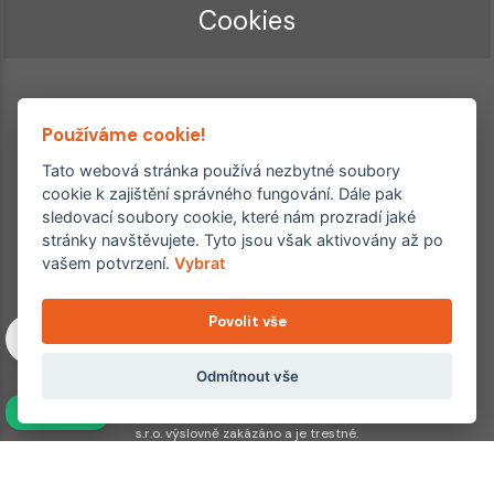
Cookies
Používáme cookie!
Tato webová stránka používá nezbytné soubory
cookie k zajištění správného fungování. Dále pak
Ordinace roku
sledovací soubory cookie, které nám prozradí jaké
Rehabilitační ordinace
stránky navštěvujete. Tyto jsou však aktivovány až po
2. místo – 2017/2019
vašem potvrzení.
Vybrat
3. místo – 2018
Povolit vše
Copyright © 2011–2026 FYZIOklinika s.r.o.
Machkova 1642/2, Praha 4, Jižní Město – Chodov
Všechna práva vyhrazena. Jakékoliv užití obsahu či jeho částí
Odmítnout vše
včetně převzetí, šíření či dalšího zpřístupňování článků,
NAVÍC
fotografií, grafiky a videí veřejnosti je bez souhlasu FYZIOklinika
s.r.o. výslovně zakázáno a je trestné.
Partnerské weby: