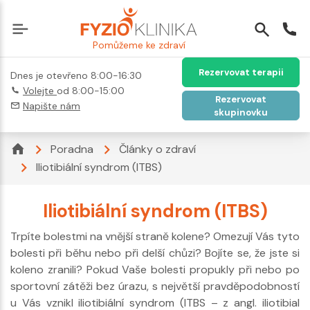
Pomůžeme ke zdraví
Rezervovat terapii
Dnes je otevřeno 8:00-16:30
Volejte
od 8:00-15:00
Rezervovat
Napište nám
skupinovku
Poradna
Články o zdraví
Iliotibiální syndrom (ITBS)
Iliotibiální syndrom (ITBS)
Trpíte bolestmi na vnější straně kolene? Omezují Vás tyto
bolesti při běhu nebo při delší chůzi? Bojíte se, že jste si
koleno zranili? Pokud Vaše bolesti propukly při nebo po
sportovní zátěži bez úrazu, s největší pravděpodobností
u Vás vznikl iliotibiální syndrom (ITBS – z angl. iliotibial