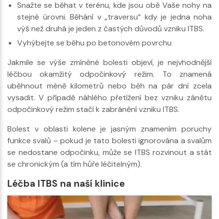
Snažte se běhat v terénu, kde jsou obě Vaše nohy na
stejné úrovni. Běhání v „traversu“ kdy je jedna noha
výš než druhá je jeden z častých důvodů vzniku ITBS.
Vyhýbejte se běhu po betonovém povrchu
Jakmile se výše zmíněné bolesti objeví, je nejvhodnější
léčbou okamžitý odpočinkový režim. To znamená
uběhnout méně kilometrů nebo běh na pár dní zcela
vysadit. V případě náhlého přetížení bez vzniku zánětu
odpočinkový režim stačí k zabránění vzniku ITBS.
Bolest v oblasti kolene je jasným znamením poruchy
funkce svalů – pokud je tato bolesti ignorována a svalům
se nedostane odpočinku, může se ITBS rozvinout a stát
se chronickým (a tím hůře léčitelným).
Léčba ITBS na naší klinice