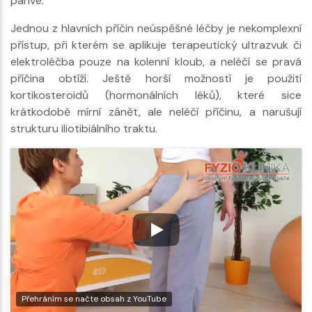
pánve.
Jednou z hlavních příčin neúspěšné léčby je nekomplexní
přístup, při kterém se aplikuje terapeutický ultrazvuk či
elektroléčba pouze na kolenní kloub, a neléčí se pravá
příčina obtíží. Ještě horší možností je použití
kortikosteroidů (hormonálních léků), které sice
krátkodobě mírní zánět, ale neléčí příčinu, a narušují
strukturu iliotibiálního traktu.
Přehráním se načte obsah z YouTube