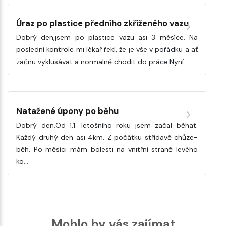
Úraz po plastice předního zkříženého vazu
Dobrý den,jsem po plastice vazu asi 3 měsíce. Na
poslední kontrole mi lékař řekl, že je vše v pořádku a ať
začnu vyklusávat a normalně chodit do práce.Nyní…
Natažené úpony po běhu
Dobrý den.Od 1.1. letošního roku jsem začal běhat.
Každý druhý den asi 4km. Z počátku střídavě chůze-
běh. Po měsíci mám bolesti na vnitřní straně levého
ko…
Mohlo by vás zajímat