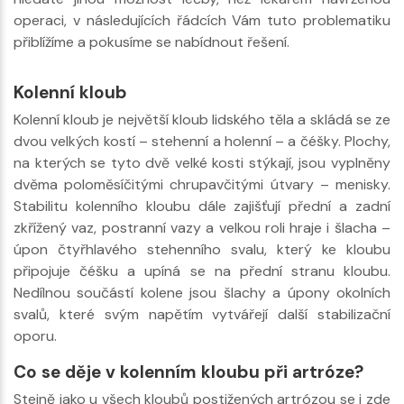
operaci, v následujících řádcích Vám tuto problematiku
přiblížíme a pokusíme se nabídnout řešení.
Kolenní kloub
Kolenní kloub je největší kloub lidského těla a skládá se ze
dvou velkých kostí – stehenní a holenní – a čéšky. Plochy,
na kterých se tyto dvě velké kosti stýkají, jsou vyplněny
dvěma poloměsíčitými chrupavčitými útvary – menisky.
Stabilitu kolenního kloubu dále zajišťují přední a zadní
zkřížený vaz, postranní vazy a velkou roli hraje i šlacha –
úpon čtyřhlavého stehenního svalu, který ke kloubu
připojuje čéšku a upíná se na přední stranu kloubu.
Nedílnou součástí kolene jsou šlachy a úpony okolních
svalů, které svým napětím vytvářejí další stabilizační
oporu.
Co se děje v kolenním kloubu při artróze?
Stejně jako u všech kloubů postižených artrózou se i zde