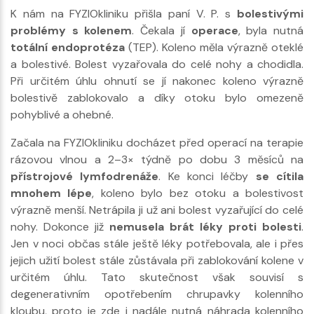
K nám na FYZIOkliniku přišla paní V. P. s
bolestivými
problémy s kolenem
. Čekala jí
operace
, byla nutná
totální endoprotéza
(TEP). Koleno měla výrazně oteklé
a bolestivé. Bolest vyzařovala do celé nohy a chodidla.
Při určitém úhlu ohnutí se jí nakonec koleno výrazně
bolestivě zablokovalo a díky otoku bylo omezeně
pohyblivé a ohebné.
Začala na FYZIOkliniku docházet před operací na terapie
rázovou vlnou a 2–3× týdně po dobu 3 měsíců na
přístrojové lymfodrenáže
. Ke konci léčby
se cítila
mnohem lépe
, koleno bylo bez otoku a bolestivost
výrazně menší. Netrápila ji už ani bolest vyzařující do celé
nohy. Dokonce již
nemusela brát léky proti bolesti
.
Jen v noci občas stále ještě léky potřebovala, ale i přes
jejich užití bolest stále zůstávala při zablokování kolene v
určitém úhlu. Tato skutečnost však souvisí s
degenerativním opotřebením chrupavky kolenního
kloubu, proto je zde i nadále nutná náhrada kolenního