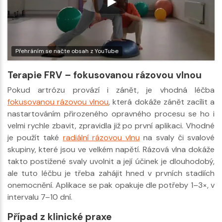
Přehráním se načte obsah z YouTube
Terapie FRV – fokusovanou rázovou vlnou
Pokud artrózu provází i zánět, je vhodná léčba
fokusovanou rázovou vlnou
, která dokáže zánět zacílit a
nastartováním přirozeného opravného procesu se ho i
velmi rychle zbavit, zpravidla již po první aplikaci. Vhodné
je použít také
radiální rázovou vlnu
na svaly či svalové
skupiny, které jsou ve velkém napětí. Rázová vlna dokáže
takto postižené svaly uvolnit a její účinek je dlouhodobý,
ale tuto léčbu je třeba zahájit hned v prvních stadiích
onemocnění. Aplikace se pak opakuje dle potřeby 1–3×, v
intervalu 7–10 dní.
Případ z klinické praxe