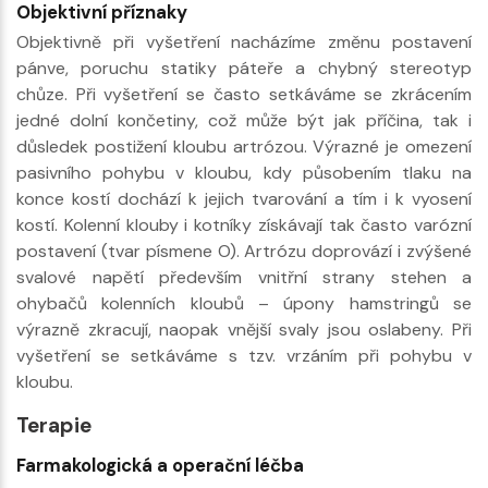
Objektivní příznaky
Objektivně při vyšetření nacházíme změnu postavení
pánve, poruchu statiky páteře a chybný stereotyp
chůze. Při vyšetření se často setkáváme se zkrácením
jedné dolní končetiny, což může být jak příčina, tak i
důsledek postižení kloubu artrózou. Výrazné je omezení
pasivního pohybu v kloubu, kdy působením tlaku na
konce kostí dochází k jejich tvarování a tím i k vyosení
kostí. Kolenní klouby i kotníky získávají tak často varózní
postavení (tvar písmene O). Artrózu doprovází i zvýšené
svalové napětí především vnitřní strany stehen a
ohybačů kolenních kloubů – úpony hamstringů se
výrazně zkracují, naopak vnější svaly jsou oslabeny. Při
vyšetření se setkáváme s tzv. vrzáním při pohybu v
kloubu.
Terapie
Farmakologická a operační léčba