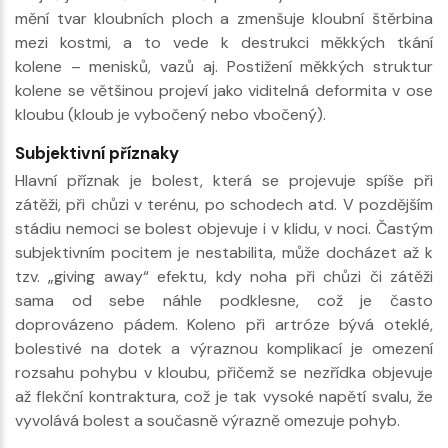
mění tvar kloubních ploch a zmenšuje kloubní štěrbina
mezi kostmi, a to vede k destrukci měkkých tkání
kolene – menisků, vazů aj. Postižení měkkých struktur
kolene se většinou projeví jako viditelná deformita v ose
kloubu (kloub je vybočený nebo vbočený).
Subjektivní příznaky
Hlavní příznak je bolest, která se projevuje spíše při
zátěži, při chůzi v terénu, po schodech atd. V pozdějším
stádiu nemoci se bolest objevuje i v klidu, v noci. Častým
subjektivním pocitem je nestabilita, může docházet až k
tzv. „giving away“ efektu, kdy noha při chůzi či zátěži
sama od sebe náhle podklesne, což je často
doprovázeno pádem. Koleno při artróze bývá oteklé,
bolestivé na dotek a výraznou komplikací je omezení
rozsahu pohybu v kloubu, přičemž se nezřídka objevuje
až flekční kontraktura, což je tak vysoké napětí svalu, že
vyvolává bolest a současně výrazně omezuje pohyb.