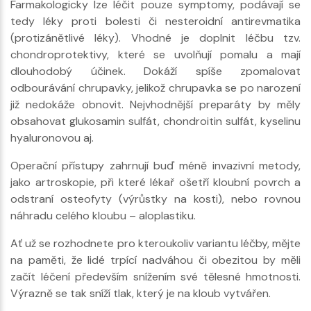
Farmakologicky lze léčit pouze symptomy, podávají se
tedy léky proti bolesti či nesteroidní antirevmatika
(protizánětlivé léky). Vhodné je doplnit léčbu tzv.
chondroprotektivy, které se uvolňují pomalu a mají
dlouhodobý účinek. Dokáží spíše zpomalovat
odbourávání chrupavky, jelikož chrupavka se po narození
již nedokáže obnovit. Nejvhodnější preparáty by měly
obsahovat glukosamin sulfát, chondroitin sulfát, kyselinu
hyaluronovou aj.
Operační přístupy zahrnují buď méně invazivní metody,
jako artroskopie, při které lékař ošetří kloubní povrch a
odstraní osteofyty (výrůstky na kosti), nebo rovnou
náhradu celého kloubu – aloplastiku.
Ať už se rozhodnete pro kteroukoliv variantu léčby, mějte
na paměti, že lidé trpící nadváhou či obezitou by měli
začít léčení především snížením své tělesné hmotnosti.
Výrazně se tak sníží tlak, který je na kloub vytvářen.