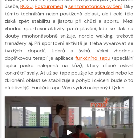
úseče,
BOSU
,
Posturomed
a
senzomotorická cvičení
. Díky
těmto technikám nejen postižená oblast, ale i celé tělo
získá zpět stabilitu a jistotu při chůzi a sportu. Mezi
vhodné sportovní aktivity patří plavání, kde se tlak na
klouby mnohonásobně snižuje, nordic walking, trekové
trenažery aj. Při sportovní aktivitě je třeba vyvarovat se
tvrdých dopadů, úderů a švihů. Velmi vhodnou
doplňkovou terapií je aplikace
funkčního tapu
(speciální
lepící páska nalepená na kůži), který cíleně ovlivní
konkrétní svaly. Ať už se tape použije ke stimulaci nebo ke
zklidnění, oblast se stabilizuje a pohyb i cvičení bude o to
efektivnější. Funkční tape Vám vydrží nalepený i týden.