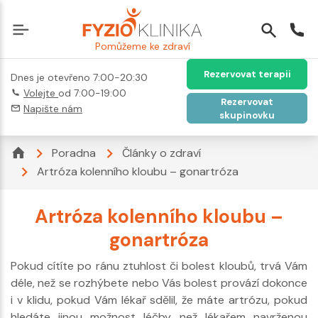
Pomůžeme ke zdraví
Rezervovat terapii
Dnes je otevřeno 7:00-20:30
Volejte
od 7:00-19:00
Rezervovat
Napište nám
skupinovku
Poradna
Články o zdraví
Artróza kolenního kloubu – gonartróza
Artróza kolenního kloubu –
gonartróza
Pokud cítíte po ránu ztuhlost či bolest kloubů, trvá Vám
déle, než se rozhýbete nebo Vás bolest provází dokonce
i v klidu, pokud Vám lékař sdělil, že máte artrózu, pokud
hledáte jinou možnost léčby, než lékařem navrženou