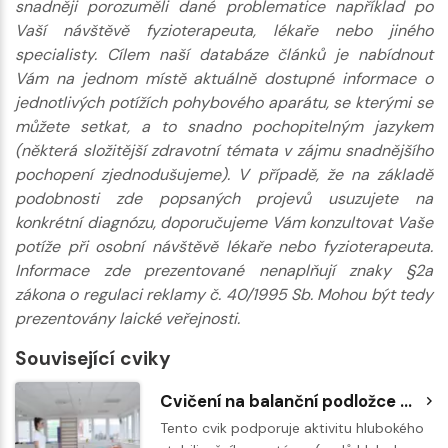
snadněji porozuměli dané problematice například po
Vaší návštěvě fyzioterapeuta, lékaře nebo jiného
specialisty. Cílem naší databáze článků je nabídnout
Vám na jednom místě aktuálně dostupné informace o
jednotlivých potížích pohybového aparátu, se kterými se
můžete setkat, a to snadno pochopitelným jazykem
(některá složitější zdravotní témata v zájmu snadnějšího
pochopení zjednodušujeme). V případě, že na základě
podobnosti zde popsaných projevů usuzujete na
konkrétní diagnózu, doporučujeme Vám konzultovat Vaše
potíže při osobní návštěvě lékaře nebo fyzioterapeuta.
Informace zde prezentované nenaplňují znaky §2a
zákona o regulaci reklamy č. 40/1995 Sb. Mohou být tedy
prezentovány laické veřejnosti.
Související cviky
Cvičení na balanční podložce BOSU - výpad
Tento cvik podporuje aktivitu hlubokého