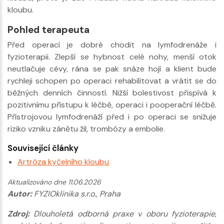
kloubu.
Pohled terapeuta
Před operací je dobré chodit na lymfodrenáže i
fyzioterapii. Zlepší se hybnost celé nohy, menší otok
neutlačuje cévy, rána se pak snáze hojí a klient bude
rychleji schopen po operaci rehabilitovat a vrátit se do
běžných denních činností. Nižší bolestivost přispívá k
pozitivnímu přístupu k léčbě, operaci i pooperační léčbě.
Přístrojovou lymfodrenáží před i po operaci se snižuje
riziko vzniku zánětu žil, trombózy a embolie.
Související články
Artróza kyčelního kloubu
Aktualizováno dne 11.06.2026
Autor:
FYZIOklinika s.r.o., Praha
Zdroj:
Dlouholetá odborná praxe v oboru fyzioterapie,