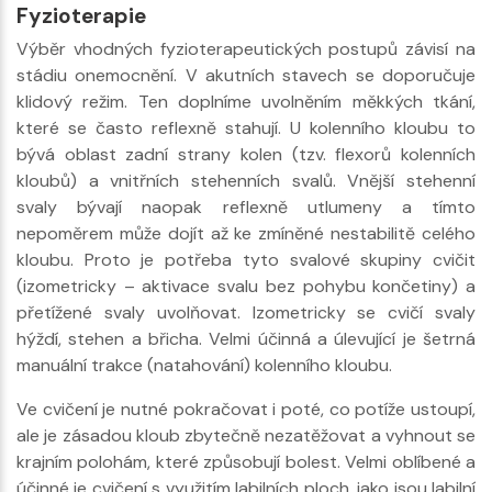
Fyzioterapie
Výběr vhodných fyzioterapeutických postupů závisí na
stádiu onemocnění. V akutních stavech se doporučuje
klidový režim. Ten doplníme uvolněním měkkých tkání,
které se často reflexně stahují. U kolenního kloubu to
bývá oblast zadní strany kolen (tzv. flexorů kolenních
kloubů) a vnitřních stehenních svalů. Vnější stehenní
svaly bývají naopak reflexně utlumeny a tímto
nepoměrem může dojít až ke zmíněné nestabilitě celého
kloubu. Proto je potřeba tyto svalové skupiny cvičit
(izometricky – aktivace svalu bez pohybu končetiny) a
přetížené svaly uvolňovat. Izometricky se cvičí svaly
hýždí, stehen a břicha. Velmi účinná a úlevující je šetrná
manuální trakce (natahování) kolenního kloubu.
Ve cvičení je nutné pokračovat i poté, co potíže ustoupí,
ale je zásadou kloub zbytečně nezatěžovat a vyhnout se
krajním polohám, které způsobují bolest. Velmi oblíbené a
účinné je cvičení s využitím labilních ploch, jako jsou labilní