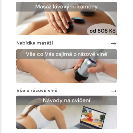
Nabídka masáží
Vše o rázové vlně