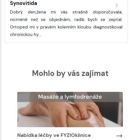
Synovitida
Dobrý den,žena mi vás strašně doporučovala,
nicméně než se objednám, radši bych se zeptal.
Ortoped mi v pravém kolenním kloubu diagnostikoval
chronickou hy…
Mohlo by vás zajímat
Nabídka léčby ve FYZIOklinice
N