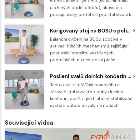
stabilizačního systému (svalů hluboko
uložených podél páteře), aktivuje a
posiluje svaly potřebné pro stabilizaci k…
Korigovaný stoj na BOSU s pohyby horními končetinami
Balanční cvičení na BOSU spočívá v
aktivaci řídících mechanismů zajišťující
posturální stabilitu veztížených
podmínkách na nestabilní ploše.
Posílení svalů dolních končetin a stabilizace ve stoji na BOSU
Tento cvik zlepší Vaši rovnováhu a
zároveň stabilizujete klouby dolních
končetin, posílíte jím hluboký stabilizační
systém páteře a svaly na nohách.
Související videa