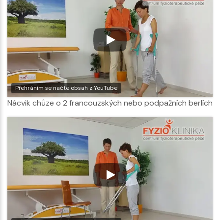
Přehráním se načte obsah z YouTube
Nácvik chůze o 2 francouzských nebo podpažních berlích