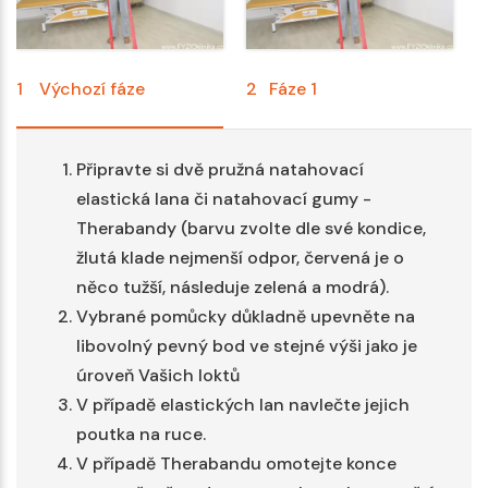
1
Výchozí fáze
2
Fáze 1
3
Připravte si dvě pružná natahovací
elastická lana či natahovací gumy -
Therabandy (barvu zvolte dle své kondice,
žlutá klade nejmenší odpor, červená je o
něco tužší, následuje zelená a modrá).
Vybrané pomůcky důkladně upevněte na
libovolný pevný bod ve stejné výši jako je
úroveň Vašich loktů
V případě elastických lan navlečte jejich
poutka na ruce.
V případě Therabandu omotejte konce