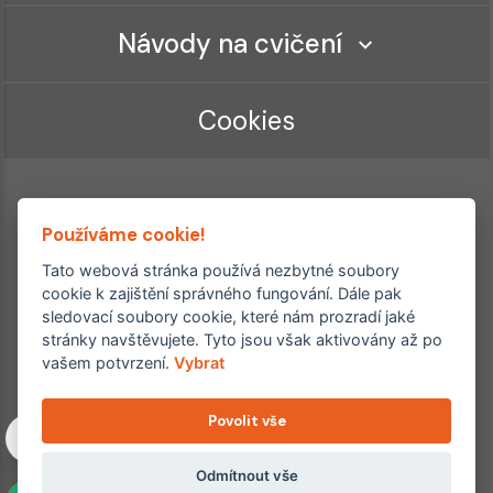
Návody na cvičení
Cookies
Používáme cookie!
Tato webová stránka používá nezbytné soubory
cookie k zajištění správného fungování. Dále pak
sledovací soubory cookie, které nám prozradí jaké
Ordinace roku
Rehabilitační ordinace
stránky navštěvujete. Tyto jsou však aktivovány až po
2. místo – 2017/2019
vašem potvrzení.
Vybrat
3. místo – 2018
Povolit vše
Copyright © 2011–2026 FYZIOklinika s.r.o.
Machkova 1642/2, Praha 4, Jižní Město – Chodov
Všechna práva vyhrazena. Jakékoliv užití obsahu či jeho částí
Odmítnout vše
včetně převzetí, šíření či dalšího zpřístupňování článků,