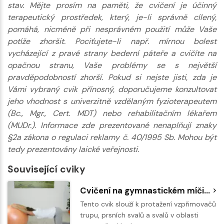
stav. Mějte prosím na paměti, že cvičení je účinný
terapeutický prostředek, který, je-li správně cílený,
pomáhá, nicméně při nesprávném použití může Vaše
potíže zhoršit. Pociťujete-li např. mírnou bolest
vycházející z pravé strany bederní páteře a cvičíte na
opačnou stranu, Vaše problémy se s největší
pravděpodobností zhorší. Pokud si nejste jisti, zda je
Vámi vybraný cvik přínosný, doporučujeme konzultovat
jeho vhodnost s univerzitně vzdělaným fyzioterapeutem
(Bc., Mgr., Cert. MDT) nebo rehabilitačním lékařem
(MUDr.). Informace zde prezentované nenaplňují znaky
§2a zákona o regulaci reklamy č. 40/1995 Sb. Mohou být
tedy prezentovány laické veřejnosti.
Související cviky
Cvičení na gymnastickém míči - protažení prsních svalů a ramen
Tento cvik slouží k protažení vzpřimovačů
trupu, prsních svalů a svalů v oblasti