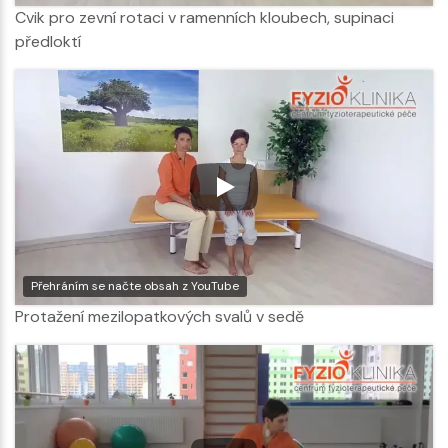
Cvik pro zevní rotaci v ramenních kloubech, supinaci
předloktí
Přehráním se načte obsah z YouTube
Protažení mezilopatkových svalů v sedě