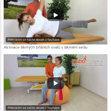
Přehráním se načte obsah z YouTube
Aktivace šikmých břišních svalů v šikmém sedu
Přehráním se načte obsah z YouTube