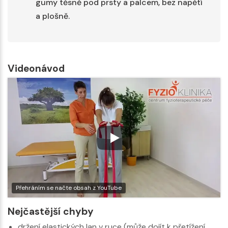
gumy těsně pod prsty a palcem, bez napětí
a plošně.
Videonávod
Přehráním se načte obsah z YouTube
Nejčastější chyby
držení elastických lan v ruce (může dojít k přetížení