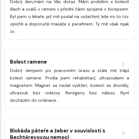
Dobrý den,mám na Vás dotaz. Mám problém s bolestí
šlach a svalů v rameni v přední části spojené s bicepsem.
Byl jsem u lékaře, jež mě poslal na vyšetření, kde mi to tzv.
opíchli a doporučili masáže s perafinem. Ty mě však nijak
zv…
Bolest ramene
Dobrý denjsem po pracovním úrazu a stále mě trápí
bolest ramene. Prošla jsem rehabilitací, ultrazvukem a
magnetem. Magnet se nedal vydržet, bolesti se zhoršily,
ultrazvuk bez odezvy. Rentgeny bez nálezu. Nyní
docházím do ordinace…
Blokáda páteře a žeber v souvislosti s
Bechtěrevovou nemocí