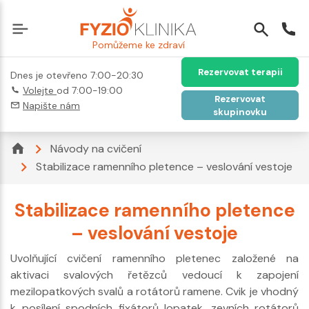
Pomůžeme ke zdraví
Rezervovat terapii
Dnes je otevřeno 7:00-20:30
Volejte
od 7:00-19:00
Rezervovat
Napište nám
skupinovku
Návody na cvičení
Stabilizace ramenního pletence – veslování vestoje
Stabilizace ramenního pletence
– veslování vestoje
Uvolňující cvičení ramenního pletenec založené na
aktivaci svalových řetězců vedoucí k zapojení
mezilopatkových svalů a rotátorů ramene. Cvik je vhodný
k posílení spodních fixátorů lopatek, zevních rotátorů