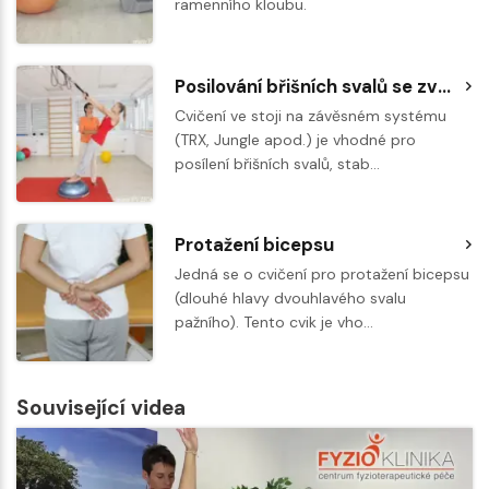
ramenního kloubu.
Posilování břišních svalů se zvedáním kolen na závěsném posilovacím systému
Cvičení ve stoji na závěsném systému
(TRX, Jungle apod.) je vhodné pro
posílení břišních svalů, stab…
Protažení bicepsu
Jedná se o cvičení pro protažení bicepsu
(dlouhé hlavy dvouhlavého svalu
pažního). Tento cvik je vho…
Související videa