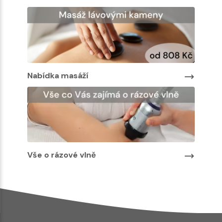
Nabídka masáží
Nabíd
Vše o rázové vlně