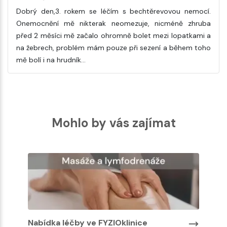
Dobrý den,3. rokem se léčím s bechtěrevovou nemocí.
Onemocnění mě nikterak neomezuje, nicméně zhruba
před 2 měsíci mě začalo ohromně bolet mezi lopatkami a
na žebrech, problém mám pouze při sezení a během toho
mě bolí i na hrudník…
Mohlo by vás zajímat
Nabídka léčby ve FYZIOklinice
Nabíd