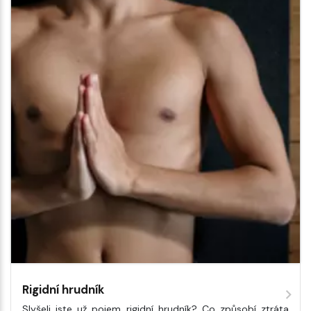
Rigidní hrudník
Slyšeli jste už pojem rigidní hrudník? Co způsobí ztráta