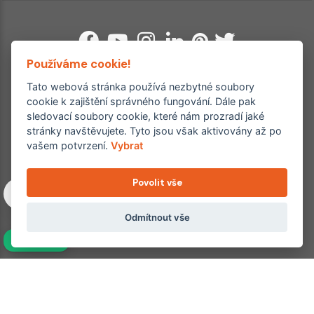
Používáme cookie!
Tato webová stránka používá nezbytné soubory
cookie k zajištění správného fungování. Dále pak
Ordinace roku
Rehabilitační ordinace
sledovací soubory cookie, které nám prozradí jaké
2. místo – 2017/2019
stránky navštěvujete. Tyto jsou však aktivovány až po
3. místo – 2018
vašem potvrzení.
Vybrat
Copyright © 2011–2026 FYZIOklinika s.r.o.
Povolit vše
Machkova 1642/2, Praha 4, Jižní Město – Chodov
Všechna práva vyhrazena. Jakékoliv užití obsahu či jeho částí
včetně převzetí, šíření či dalšího zpřístupňování článků,
Odmítnout vše
fotografií, grafiky a videí veřejnosti je bez souhlasu FYZIOklinika
NAVÍC
s.r.o. výslovně zakázáno a je trestné.
Partnerské weby:
hojeni.cz