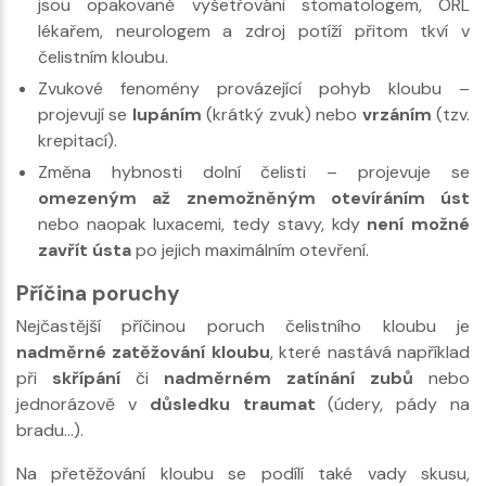
jsou opakovaně vyšetřováni stomatologem, ORL
lékařem, neurologem a zdroj potíží přitom tkví v
čelistním kloubu.
Zvukové fenomény provázející pohyb kloubu –
projevují se
lupáním
(krátký zvuk) nebo
vrzáním
(tzv.
krepitací).
Změna hybnosti dolní čelisti – projevuje se
omezeným až znemožněným otevíráním úst
nebo naopak luxacemi, tedy stavy, kdy
není možné
zavřít ústa
po jejich maximálním otevření.
Příčina poruchy
Nejčastější příčinou poruch čelistního kloubu je
nadměrné zatěžování kloubu
, které nastává například
při
skřípání
či
nadměrném zatínání zubů
nebo
jednorázově v
důsledku traumat
(údery, pády na
bradu…).
Na přetěžování kloubu se podílí také vady skusu,