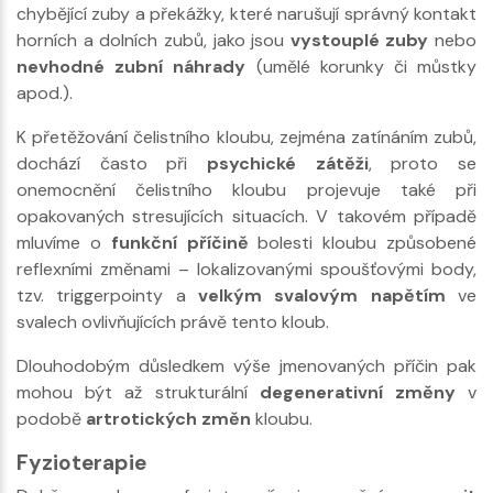
chybějící zuby a překážky, které narušují správný kontakt
horních a dolních zubů, jako jsou
vystouplé zuby
nebo
nevhodné zubní náhrady
(umělé korunky či můstky
apod.).
K přetěžování čelistního kloubu, zejména zatínáním zubů,
dochází často při
psychické zátěži
, proto se
onemocnění čelistního kloubu projevuje také při
opakovaných stresujících situacích. V takovém případě
mluvíme o
funkční příčině
bolesti kloubu způsobené
reflexními změnami – lokalizovanými spoušťovými body,
tzv. triggerpointy a
velkým svalovým napětím
ve
svalech ovlivňujících právě tento kloub.
Dlouhodobým důsledkem výše jmenovaných příčin pak
mohou být až strukturální
degenerativní změny
v
podobě
artrotických změn
kloubu.
Fyzioterapie