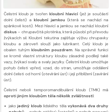
Čelistní kloub je tvořen
kloubní hlavicí
(jež je součástí
dolní čelisti) a
kloubní jamkou
(která se nachází na
spánkové kosti). Mezi hlavicí a jamkou se nachází kloubní
diskus
– chrupavčitá ploténka, která působí při převodu
žvýkacích sil. Kloubní tekutina zajišťuje výživu chrupavky
kloubu a zároveň slouží jako lubrikant. Celý kloub je
obalen tuhým
kloubním pouzdrem
. Na správné funkci
se kromě vlastní struktury kloubu zásadně podílejí také
vazy, žvýkací svaly a svaly jazylky. Čelistní kloub umožňuje
pohyb čelisti vpřed, vzad, do stran, umožňuje oddálení
dolní čelisti od horní (otevírání úst) i její přiblížení (zavírání
úst).
Čelistní neboli temporomandibulární kloub (TMK) má
oproti jiným kloubům těla několik zvláštností
:
jako
jediný kloub
lidského těla
vykonává dva druhy
pohybů
– pohyb otáčivý (rotační) a pohyb posuvný