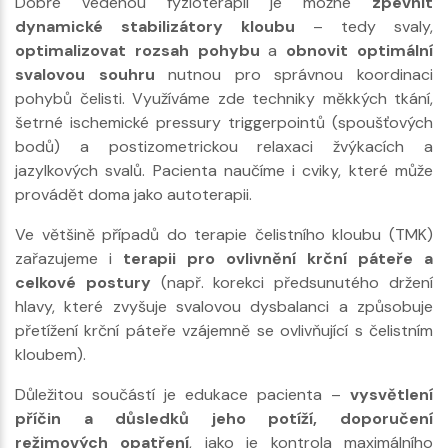
Dobře vedenou fyzioterapií je možné
zpevnit
dynamické stabilizátory kloubu
– tedy svaly,
optimalizovat rozsah pohybu
a
obnovit optimální
svalovou souhru
nutnou pro správnou koordinaci
pohybů čelisti. Využíváme zde techniky měkkých tkání,
šetrné ischemické pressury triggerpointů (spoušťových
bodů) a postizometrickou relaxaci žvýkacích a
jazylkových svalů. Pacienta naučíme i cviky, které může
provádět doma jako autoterapii.
Ve většině případů do terapie čelistního kloubu (TMK)
zařazujeme i
terapii pro ovlivnění krční páteře a
celkové postury
(např. korekci předsunutého držení
hlavy, které zvyšuje svalovou dysbalanci a způsobuje
přetížení krční páteře vzájemně se ovlivňující s čelistním
kloubem).
Důležitou součástí je edukace pacienta –
vysvětlení
příčin a důsledků jeho potíží, doporučení
režimových opatření
, jako je kontrola maximálního