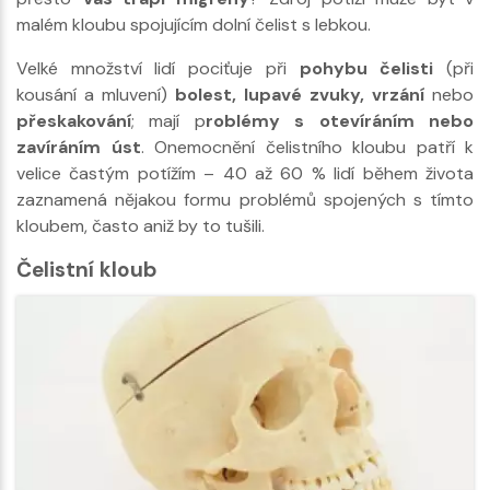
malém kloubu spojujícím dolní čelist s lebkou.
Velké množství lidí pociťuje při
pohybu čelisti
(při
kousání a mluvení)
bolest, lupavé zvuky, vrzání
nebo
přeskakování
; mají p
roblémy s otevíráním nebo
zavíráním úst
. Onemocnění čelistního kloubu patří k
velice častým potížím – 40 až 60 % lidí během života
zaznamená nějakou formu problémů spojených s tímto
kloubem, často aniž by to tušili.
Čelistní kloub