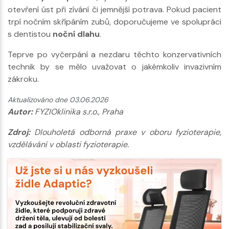
otevření úst při zívání či jemnější potrava. Pokud pacient
trpí nočním skřípáním zubů, doporučujeme ve spolupráci
s dentistou
noční dlahu
.
Teprve po vyčerpání a nezdaru těchto konzervativních
technik by se mělo uvažovat o jakémkoliv invazivním
zákroku.
Aktualizováno dne 03.06.2026
Autor:
FYZIOklinika s.r.o., Praha
Zdroj:
Dlouholetá odborná praxe v oboru fyzioterapie,
vzdělávání v oblasti fyzioterapie.