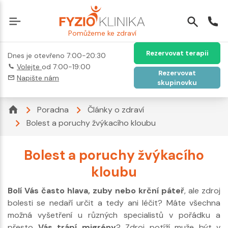
Pomůžeme ke zdraví
Rezervovat terapii
Dnes je otevřeno 7:00-20:30
Volejte
od 7:00-19:00
Rezervovat
Napište nám
skupinovku
Poradna
Články o zdraví
Bolest a poruchy žvýkacího kloubu
Bolest a poruchy žvýkacího
kloubu
Bolí Vás často hlava, zuby nebo krční páteř
, ale zdroj
bolesti se nedaří určit a tedy ani léčit? Máte všechna
možná vyšetření u různých specialistů v pořádku a
přesto
Vás trápí migrény
? Zdroj potíží muže být v