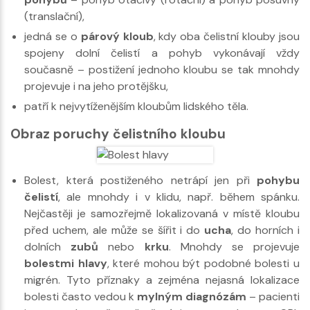
(translační),
jedná se o
párový kloub
, kdy oba čelistní klouby jsou
spojeny dolní čelistí a pohyb vykonávají vždy
současně – postižení jednoho kloubu se tak mnohdy
projevuje i na jeho protějšku,
patří k nejvytíženějším kloubům lidského těla.
Obraz poruchy čelistního kloubu
Bolest, která postiženého netrápí jen při
pohybu
čelistí
, ale mnohdy i v klidu, např. během spánku.
Nejčastěji je samozřejmě lokalizovaná v místě kloubu
před uchem, ale může se šířit i do
ucha
, do horních i
dolních
zubů
nebo
krku
. Mnohdy se projevuje
bolestmi hlavy
, které mohou být podobné bolesti u
migrén. Tyto příznaky a zejména nejasná lokalizace
bolesti často vedou k
mylným diagnózám
– pacienti