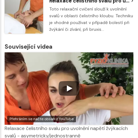
Relaxace čelistního svalu pro uvolnění napětí žvýkacích svalů - symetricky
Toto relaxační cvičení slouží k uvolnění
svalů v oblasti čelistního kloubu. Techniku
je vhodné používat v případě bolestí při
žvýkání či zívání, při bruxis…
Související videa
Přehráním se načte obsah z YouTube
Relaxace čelistního svalu pro uvolnění napětí žvýkacích
svalů - asymetricky/jednostranně