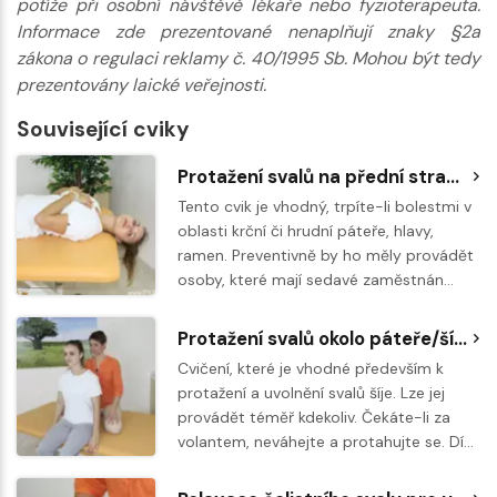
potíže při osobní návštěvě lékaře nebo fyzioterapeuta.
Informace zde prezentované nenaplňují znaky §2a
zákona o regulaci reklamy č. 40/1995 Sb. Mohou být tedy
prezentovány laické veřejnosti.
Související cviky
Protažení svalů na přední straně krku s dopomocí druhé osoby
Tento cvik je vhodný, trpíte-li bolestmi v
oblasti krční či hrudní páteře, hlavy,
ramen. Preventivně by ho měly provádět
osoby, které mají sedavé zaměstnán…
Protažení svalů okolo páteře/šíje
Cvičení, které je vhodné především k
protažení a uvolnění svalů šíje. Lze jej
provádět téměř kdekoliv. Čekáte-li za
volantem, neváhejte a protahujte se. Dí…