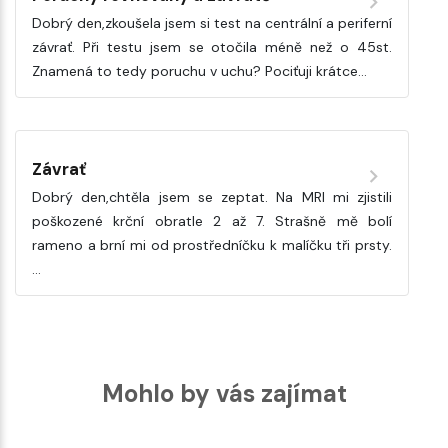
Dobrý den,zkoušela jsem si test na centrální a periferní
závrať. Při testu jsem se otočila méně než o 45st.
Znamená to tedy poruchu v uchu? Pociťuji krátce…
Závrať
Dobrý den,chtěla jsem se zeptat. Na MRI mi zjistili
poškozené krční obratle 2 až 7. Strašně mě bolí
rameno a brní mi od prostředníčku k malíčku tři prsty.
…
Mohlo by vás zajímat