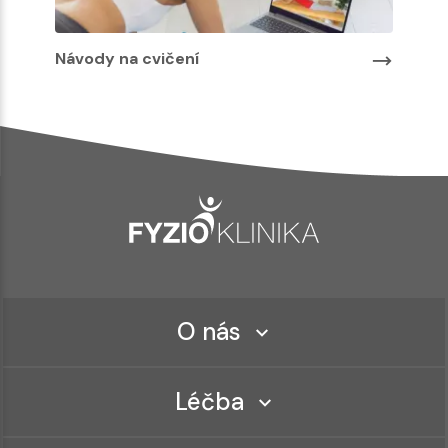
Návody na cvičení
O nás
Léčba