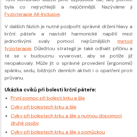
byla co nejrychlejší a nejúčinnější. Nazýváme ji
Fyzioterapie All-Inclusive
.
V dalších fázích je nutné podpořit správné držení hlavy a
krční páteře a nastolit harmonické napětí mezi
jednotlivými svaly pomocí nejrůznějších
metod
fyzioterapie
. Důležitou strategií je také odhalit příčinu a
té se v budoucnu vyvarovat, aby se potíže již
neopakovaly. Může jít o správné provedení (ergonomii)
spánku, sedu, běžných denních aktivit i o opatření proti
průvanu.
Ukázka cviků při bolesti krční páteře:
První pomoc při bolesti krku a šíje
Cviky při bolestech krku a šíje
Cviky při bolestech krku a šíje s nutnou dopomocí
druhé osoby
Cviky při bolestech krku a šíje s pomůckou