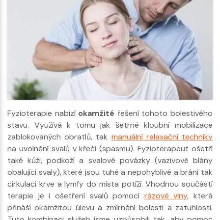
Fyzioterapie nabízí
okamžité
řešení tohoto bolestivého
stavu. Využívá k tomu jak šetrné kloubní mobilizace
zablokovaných obratlů, tak
manuální relaxační techniky
na uvolnění svalů v křeči (spasmu). Fyzioterapeut ošetří
také kůži, podkoží a svalové povázky (vazivové blány
obalující svaly), které jsou tuhé a nepohyblivé a brání tak
cirkulaci krve a lymfy do místa potíží. Vhodnou součástí
terapie je i ošetření svalů pomocí
rázové vlny
, která
přináší okamžitou úlevu a zmírnění bolesti a zatuhlosti.
Tuto kombinaci služeb jsme uzpůsobili tak, aby pomoc