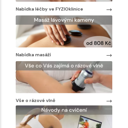
Nabídka léčby ve FYZIOklinice
Nabíd
Nabíd
Nabídka masáží
Vše o rázové vlně