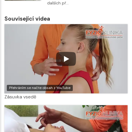
dalších př…
Související videa
Přehráním se načte obsah z YouTube
Zásuvka vsedě