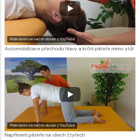
Přehráním se načte obsah z YouTube
Automobilizace přechodu hlavy a krční páteře mimo stůl
Přehráním se načte obsah z YouTube
Napřímení páteře na všech čtyřech