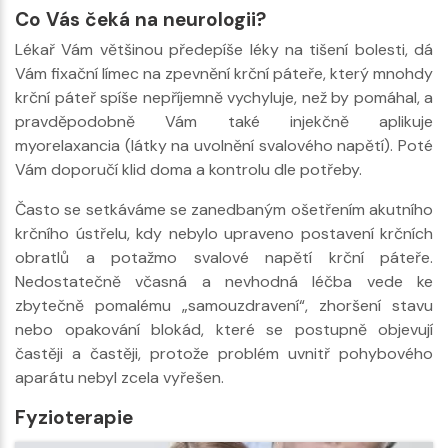
Co Vás čeká na neurologii?
Lékař Vám většinou předepíše léky na tišení bolesti, dá
Vám fixační límec na zpevnění krční páteře, který mnohdy
krční páteř spíše nepříjemně vychyluje, než by pomáhal, a
pravděpodobně Vám také injekčně aplikuje
myorelaxancia (látky na uvolnění svalového napětí). Poté
Vám doporučí klid doma a kontrolu dle potřeby.
Často se setkáváme se zanedbaným ošetřením akutního
krčního ústřelu, kdy nebylo upraveno postavení krčních
obratlů a potažmo svalové napětí krční páteře.
Nedostatečně včasná a nevhodná léčba vede ke
zbytečně pomalému „samouzdravení“, zhoršení stavu
nebo opakování blokád, které se postupně objevují
častěji a častěji, protože problém uvnitř pohybového
aparátu nebyl zcela vyřešen.
Fyzioterapie