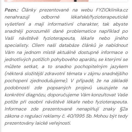
Pozn.:
Články prezentované na webu FYZIOklinika.cz
nenahrazují odborné lékařské/fyzioterapeutické
vyšetření a mají informativní charakter, tak abyste
snadněji porozuměli dané problematice například po
Vaší návštěvě fyzioterapeuta, lékaře nebo jiného
specialisty. Cílem naší databáze článků je nabídnout
Vám na jednom místě aktuálně dostupné informace o
jednotlivých potížích pohybového aparátu, se kterými se
můžete setkat, a to snadno pochopitelným jazykem
(některá složitější zdravotní témata v zájmu snadnějšího
pochopení zjednodušujeme). V případě, že na základě
podobnosti zde popsaných projevů usuzujete na
konkrétní diagnózu, doporučujeme Vám konzultovat Vaše
potíže při osobní návštěvě lékaře nebo fyzioterapeuta.
Informace zde prezentované nenaplňují znaky §2a
zákona o regulaci reklamy č. 40/1995 Sb. Mohou být tedy
prezentovány laické veřejnosti.