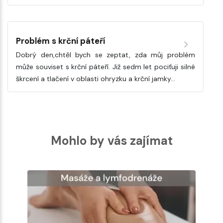
Problém s krční páteří
Dobrý den,chtěl bych se zeptat, zda můj problém
může souviset s krční páteří. Již sedm let pociťuji silné
škrcení a tlačení v oblasti ohryzku a krční jamky…
Mohlo by vás zajímat