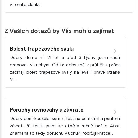
v tomto článku.
Z Vašich dotazů by Vás mohlo zajímat
Bolest trapézového svalu
Dobrý den,je mi 21 let a před 3 týdny jsem začal
pracovat v kuchyni. Od té doby mě v průběhu práce
začínají bolet trapézové svaly na levé i pravé straně.
M…
Poruchy rovnováhy a závratě
Dobrý den,zkoušela jsem si test na centrální a periferní
závrať. Při testu jsem se otočila méně než o 45st.
Znamená to tedy poruchu v uchu? Pociťuji krátce…