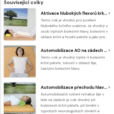
Související cviky
Aktivace hlubokých flexorů krku vleže na zádech na overballu
Tento cvik je vhodný pro posílení
hlubokého krčního svalstva. Je vhodný u
osob trpících bolestmi hlavy, bolestmi v
oblasti krční a hrudní páteře a jako pre…
Automobilizace AO na zádech na overballu
Tento cvik je vhodný trpíte-li bolestmi
krční páteře, tuhostí v oblasti šíje,
častými bolestmi hlavy.
Automobilizace přechodu hlavy a krční páteře - retrakce vleže
Automobilizační cvičení retrakce šíje v
leže na zádech je cvik vhodný při
bolestech krční páteře, při brnění v
typických neurologických zónách a