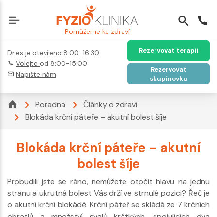
Pomůžeme ke zdraví
Rezervovat terapii
Dnes je otevřeno 8:00-16:30
Volejte
od 8:00-15:00
Rezervovat
Napište nám
skupinovku
Poradna
Články o zdraví
Blokáda krční páteře – akutní bolest šíje
Blokáda krční páteře – akutní
bolest šíje
Probudili jste se ráno, nemůžete otočit hlavu na jednu
stranu a ukrutná bolest Vás drží ve strnulé pozici? Řeč je
o akutní krční blokádě. Krční páteř se skládá ze 7 krčních
obratlů a množství svalů krátkých, spojujících dva