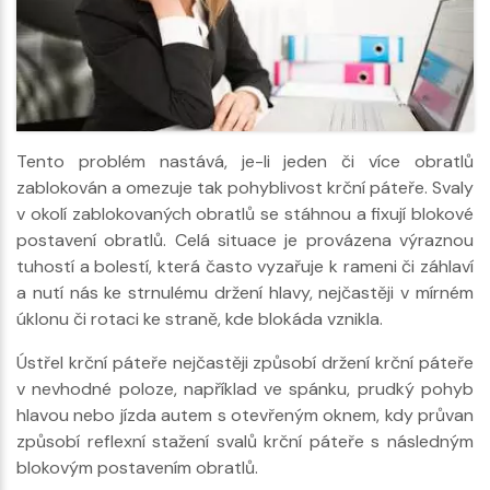
Tento problém nastává, je-li jeden či více obratlů
zablokován a omezuje tak pohyblivost krční páteře. Svaly
v okolí zablokovaných obratlů se stáhnou a fixují blokové
postavení obratlů. Celá situace je provázena výraznou
tuhostí a bolestí, která často vyzařuje k rameni či záhlaví
a nutí nás ke strnulému držení hlavy, nejčastěji v mírném
úklonu či rotaci ke straně, kde blokáda vznikla.
Ústřel krční páteře nejčastěji způsobí držení krční páteře
v nevhodné poloze, například ve spánku, prudký pohyb
hlavou nebo jízda autem s otevřeným oknem, kdy průvan
způsobí reflexní stažení svalů krční páteře s následným
blokovým postavením obratlů.