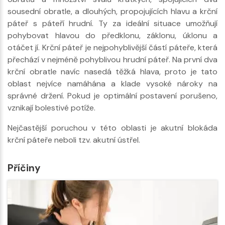
sousední obratle, a dlouhých, propojujících hlavu a krční
páteř s páteří hrudní. Ty za ideální situace umožňují
pohybovat hlavou do předklonu, záklonu, úklonu a
otáčet jí. Krční páteř je nejpohyblivější částí páteře, která
přechází v nejméně pohyblivou hrudní páteř. Na první dva
krční obratle navíc nasedá těžká hlava, proto je tato
oblast nejvíce namáhána a klade vysoké nároky na
správné držení. Pokud je optimální postavení porušeno,
vznikají bolestivé potíže.
Nejčastější poruchou v této oblasti je akutní blokáda
krční páteře neboli tzv. akutní ústřel.
Příčiny