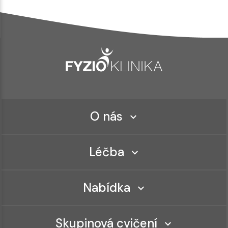
O nás
Léčba
Nabídka
Skupinová cvičení