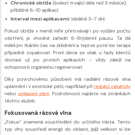
Chronické obtíže
(bolest trvající déle než 3 měsíce):
přibližně 6–10 aplikací.
Interval mezi aplikacemi:
ideálně 3–7 dní.
Pokud obtíže v menší míře přetrvávají i po vyšším počtu
ošetření, je vhodné zařadit 6–8týdenní pauzu. Ta dá
měkkým tkáním čas na zklidnění a teprve poté lze terapii
případně zopakovat. První úleva se však u řady klientů
dostaví už po prvních aplikacích – vždy záleží na
schopnosti organismu regenerovat.
Díky povrchovému působení má radiální rázová vlna
uplatnění i v estetické péči, například při
redukci celulitidy
nebo
omlazení pleti
. Podrobnosti najdete na stránkách
těchto služeb.
Fokusovaná rázová vlna
„Fokus“ znamená soustředění do určitého místa. Tento
typ vlny soustředí energii do oblasti, jejíž velikost si lze