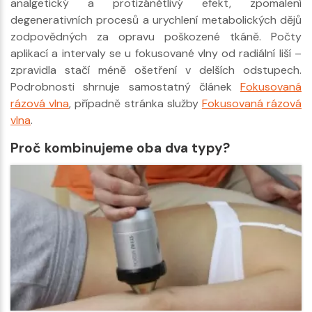
analgetický a protizánětlivý efekt, zpomalení
degenerativních procesů a urychlení metabolických dějů
zodpovědných za opravu poškozené tkáně. Počty
aplikací a intervaly se u fokusované vlny od radiální liší –
zpravidla stačí méně ošetření v delších odstupech.
Podrobnosti shrnuje samostatný článek
Fokusovaná
rázová vlna
, případně stránka služby
Fokusovaná rázová
vlna
.
Proč kombinujeme oba dva typy?