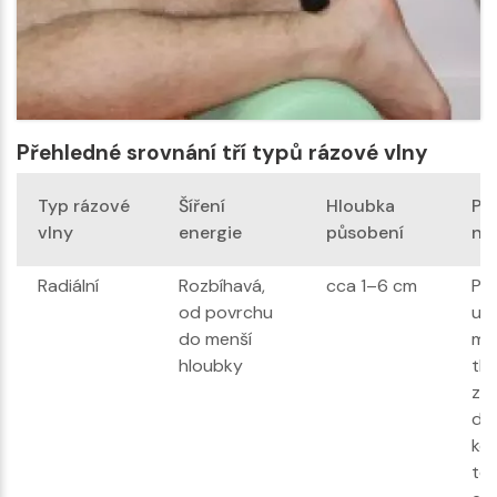
Přehledné srovnání tří typů rázové vlny
Typ rázové
Šíření
Hloubka
Pr
vlny
energie
působení
ne
Radiální
Rozbíhavá,
cca 1–6 cm
Pl
od povrchu
uvo
do menší
mě
hloubky
tká
zad
do
ko
ter