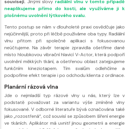
souvisejí.
Jinými slovy
radiální vlnu v tomto případě
neaplikujeme přímo do kosti, ale využíváme ji k
plošnému uvolnění lýtkového svalu.
Tento postup se nám v dlouholeté praxi osvědčuje jako
nejúčinnější, proto při léčbě používáme oba typy. Radiální
vlnu přitom při společné aplikaci s fokusovanou
neúčtujeme. Na závěr terapie zpravidla ošetříme dané
místo hloubkovou vibrační hlavicí V-Actor, která podpoří
uvolnění měkkých tkání, a ošetřenou oblast zatejpujeme
funkčním kineziotapem. Tím svalům odlehčíme a
podpoříme efekt terapie i po odchodu klienta z ordinace.
Planární rázová vlna
Jde o nejmladší typ rázové vlny u nás, který lze v
podstatě považovat za variantu výše zmíněné vlny
fokusované. V odborné literatuře bývá označována také
jako „rozostřená“, což souvisí se způsobem šíření energie
ve tkáních. Aplikátor má uvnitř jinou geometrii a energie