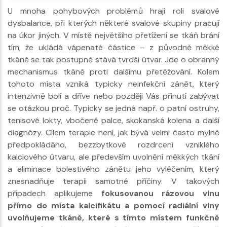
U mnoha pohybových problémů hrají roli svalové
dysbalance, při kterých některé svalové skupiny pracují
na úkor jiných. V místě největšího přetížení se tkáň brání
tím, že ukládá vápenaté částice – z původně měkké
tkáně se tak postupně stává tvrdší útvar. Jde o obranný
mechanismus tkáně proti dalšímu přetěžování. Kolem
tohoto místa vzniká typicky neinfekční zánět, který
intenzivně bolí a dříve nebo později Vás přinutí zabývat
se otázkou proč. Typicky se jedná např. o patní ostruhy,
tenisové lokty, vbočené palce, skokanská kolena a další
diagnózy. Cílem terapie není, jak bývá velmi často mylně
předpokládáno, bezzbytkové rozdrcení vzniklého
kalciového útvaru, ale především uvolnění měkkých tkání
a eliminace bolestivého zánětu jeho vyléčením, který
znesnadňuje terapii samotné příčiny. V takových
případech aplikujeme
fokusovanou rázovou vlnu
přímo do místa kalcifikátu a pomocí radiální vlny
uvolňujeme tkáně, které s tímto místem funkčně