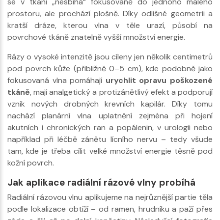
se v tkáni „nesbíhá“ fokusovaně do jednoho malého
prostoru, ale prochází plošně. Díky odlišné geometrii a
kratší dráze, kterou vlna v těle urazí, působí na
povrchové tkáně znatelně vyšší množství energie.
Rázy o vysoké intenzitě jsou cíleny jen několik centimetrů
pod povrch kůže (přibližně 0–5 cm), kde podobně jako
fokusovaná vlna pomáhají
urychlit opravu poškozené
tkáně
, mají analgetický a protizánětlivý efekt a podporují
vznik nových drobných krevních kapilár. Díky tomu
nachází planární vlna uplatnění zejména při hojení
akutních i chronických ran a popálenin, v urologii nebo
například při léčbě zánětu lícního nervu – tedy všude
tam, kde je třeba cílit velké množství energie těsně pod
kožní povrch.
Jak aplikace radiální rázové vlny probíhá
Radiální rázovou vlnu aplikujeme na nejrůznější partie těla
podle lokalizace obtíží – od ramen, hrudníku a paží přes