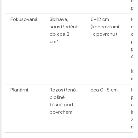
es
pé
Fokusovaná
Sbíhavá,
6–12 cm
Hl
soustředěná
(koncovkami
ne
do cca 2
i k povrchu)
oh
cm³
pr
pat
os
te
lok
šla
Planární
Rozostřená,
cca 0–5 cm
Hoj
plošně
pop
těsně pod
uro
povrchem
ind
zán
ne