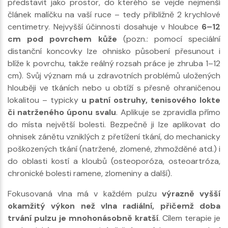
představit jako prostor, do kterého se vejde nejmenší
článek malíčku na vaší ruce – tedy přibližně 2 krychlové
centimetry. Nejvyšší účinnosti dosahuje v hloubce
6–12
cm pod povrchem kůže
(pozn.: pomocí speciální
distanční koncovky lze ohnisko působení přesunout i
blíže k povrchu, takže reálný rozsah práce je zhruba 1–12
cm). Svůj význam má u zdravotních problémů uložených
hlouběji ve tkáních nebo u obtíží s přesně ohraničenou
lokalitou – typicky
u patní ostruhy, tenisového lokte
či natrženého úponu svalu
. Aplikuje se zpravidla přímo
do místa největší bolesti. Bezpečně ji lze aplikovat do
ohnisek zánětu vzniklých z přetížení tkání, do mechanicky
poškozených tkání (natržené, zlomené, zhmožděné atd.) i
do oblasti kostí a kloubů (osteoporóza, osteoartróza,
chronické bolesti ramene, zlomeniny a další).
Fokusovaná vlna má v každém pulzu
výrazně vyšší
okamžitý výkon než vlna radiální, přičemž doba
trvání pulzu je mnohonásobně kratší
. Cílem terapie je