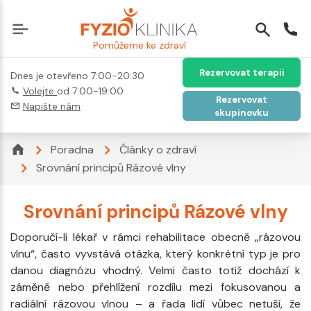
Pomůžeme ke zdraví
Rezervovat terapii
Dnes je otevřeno 7:00-20:30
Volejte
od 7:00-19:00
Rezervovat
Napište nám
skupinovku
Poradna
Články o zdraví
Srovnání principů Rázové vlny
Srovnání principů Rázové vlny
Doporučí-li lékař v rámci rehabilitace obecně „rázovou
vlnu“, často vyvstává otázka, který konkrétní typ je pro
danou diagnózu vhodný. Velmi často totiž dochází k
záměně nebo přehlížení rozdílu mezi fokusovanou a
radiální rázovou vlnou – a řada lidí vůbec netuší, že