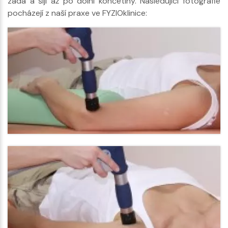
záda a šíji až po dolní končetiny. Následující fotografie
pocházejí z naší praxe ve FYZIOklinice: