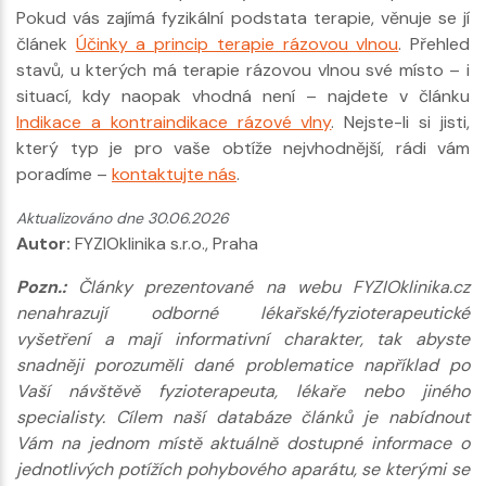
Pokud vás zajímá fyzikální podstata terapie, věnuje se jí
článek
Účinky a princip terapie rázovou vlnou
. Přehled
stavů, u kterých má terapie rázovou vlnou své místo – i
situací, kdy naopak vhodná není – najdete v článku
Indikace a kontraindikace rázové vlny
. Nejste-li si jisti,
který typ je pro vaše obtíže nejvhodnější, rádi vám
poradíme –
kontaktujte nás
.
Aktualizováno dne 30.06.2026
Autor:
FYZIOklinika s.r.o., Praha
Pozn.:
Články prezentované na webu FYZIOklinika.cz
nenahrazují odborné lékařské/fyzioterapeutické
vyšetření a mají informativní charakter, tak abyste
snadněji porozuměli dané problematice například po
Vaší návštěvě fyzioterapeuta, lékaře nebo jiného
specialisty. Cílem naší databáze článků je nabídnout
Vám na jednom místě aktuálně dostupné informace o
jednotlivých potížích pohybového aparátu, se kterými se