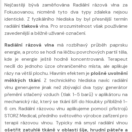
Nejčastěji bývá zaměňována Radiální rázová vlna za
Fokusovanou, nicméně tyto dva typy zdaleka nejsou
identické. Z fyzikálního hlediska by byl přesnější termín
radiální
tlaková
vlna. Pro srozumitelnost však používáme
zavedenější a běžně užívané označení.
Radiální rázová vlna
má rozbíhavý průběh paprsku
energie, a proto se hodí na léčbu povrchových partií těla,
kde je energie ještě hodně koncentrovaná. Terapeut
necílí do jednoho úzce ohraničeného místa, ale aplikuje
rázy na větší plochu. Hlavním efektem je
plošné uvolnění
měkkých tkání
. Z technického hlediska navíc radiální
vlnu generujeme jinak než zbývající dva typy: generátor
přemění stlačený vzduch (tlak 1–5 barů) v aplikátoru na
mechanický ráz, který se tkání šíří do hloubky přibližně 1–
6 cm. Radiální rázovou vlnu aplikujeme pomocí přístrojů
STORZ Medical, předního světového výrobce zařízení pro
terapii rázovou vlnou. Typicky má smysl radiální vlnou
ošetřit zatuhlé tkáně v oblasti šíje, hrudní páteře a