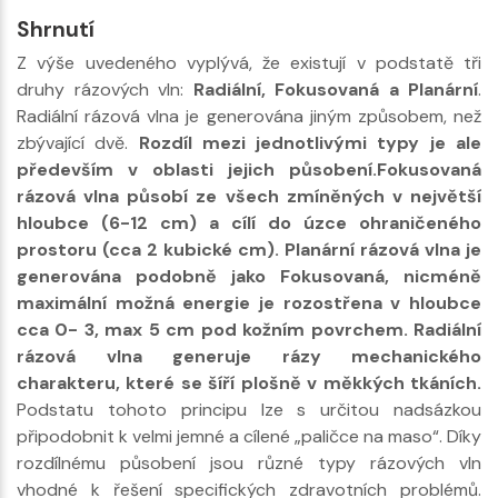
Shrnutí
Z výše uvedeného vyplývá, že existují v podstatě tři
druhy rázových vln:
Radiální, Fokusovaná a Planární
.
Radiální rázová vlna je generována jiným způsobem, než
zbývající dvě.
Rozdíl mezi jednotlivými typy je ale
především v oblasti jejich působení.Fokusovaná
rázová vlna působí ze všech zmíněných v největší
hloubce (6-12 cm) a cílí do úzce ohraničeného
prostoru (cca 2 kubické cm). Planární rázová vlna je
generována podobně jako Fokusovaná, nicméně
maximální možná energie je rozostřena v hloubce
cca 0- 3, max 5 cm pod kožním povrchem. Radiální
rázová vlna generuje rázy mechanického
charakteru, které se šíří plošně v měkkých tkáních.
Podstatu tohoto principu lze s určitou nadsázkou
připodobnit k velmi jemné a cílené „paličce na maso“. Díky
rozdílnému působení jsou různé typy rázových vln
vhodné k řešení specifických zdravotních problémů.