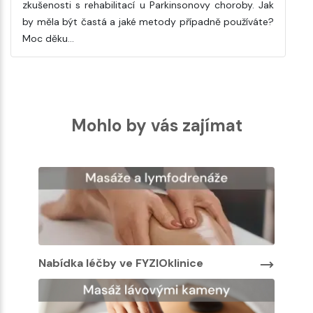
zkušenosti s rehabilitací u Parkinsonovy choroby. Jak
by měla být častá a jaké metody případně používáte?
Moc děku…
Mohlo by vás zajímat
Nabídka léčby ve FYZIOklinice
Nabíd