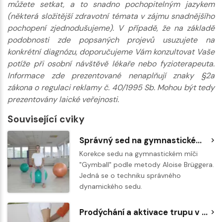
můžete setkat, a to snadno pochopitelným jazykem
(některá složitější zdravotní témata v zájmu snadnějšího
pochopení zjednodušujeme). V případě, že na základě
podobnosti zde popsaných projevů usuzujete na
konkrétní diagnózu, doporučujeme Vám konzultovat Vaše
potíže při osobní návštěvě lékaře nebo fyzioterapeuta.
Informace zde prezentované nenaplňují znaky §2a
zákona o regulaci reklamy č. 40/1995 Sb. Mohou být tedy
prezentovány laické veřejnosti.
Související cviky
Správný sed na gymnastickém míči - Brüggerův koncept
Korekce sedu na gymnastickém míči
"Gymball" podle metody Aloise Brüggera.
Jedná se o techniku správného
dynamického sedu.
Prodýchání a aktivace trupu v korigovaném sedu dle Brüggera