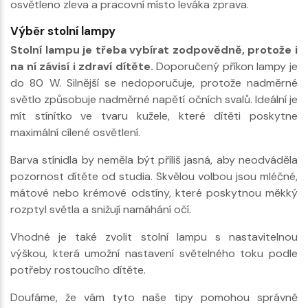
osvětleno zleva a pracovní místo leváka zprava.
Výběr stolní lampy
Stolní lampu je třeba vybírat zodpovědně, protože i
na ní závisí i zdraví dítěte.
Doporučený příkon lampy je
do 80 W. Silnější se nedoporučuje, protože nadměrné
světlo způsobuje nadměrné napětí očních svalů. Ideální je
mít stínítko ve tvaru kužele, které dítěti poskytne
maximální cílené osvětlení.
Barva stínidla by neměla být příliš jasná, aby neodváděla
pozornost dítěte od studia. Skvělou volbou jsou mléčné,
mátové nebo krémové odstíny, které poskytnou měkký
rozptyl světla a snižují namáhání očí.
Vhodné je také zvolit stolní lampu s nastavitelnou
výškou, která umožní nastavení světelného toku podle
potřeby rostoucího dítěte.
Doufáme, že vám tyto naše tipy pomohou správně