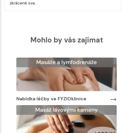
zkrácené sva…
Mohlo by vás zajímat
Nabídka léčby ve FYZIOklinice
Nabíd