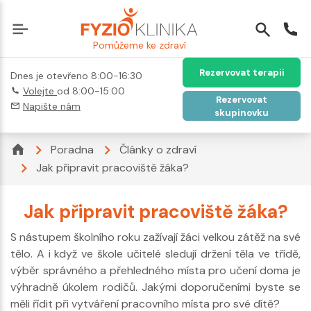
Pomůžeme ke zdraví
Rezervovat terapii
Dnes je otevřeno 8:00-16:30
Volejte
od 8:00-15:00
Rezervovat
Napište nám
skupinovku
Poradna
Články o zdraví
Jak připravit pracoviště žáka?
Jak připravit pracoviště žáka?
S nástupem školního roku zažívají žáci velkou zátěž na své
tělo. A i když ve škole učitelé sledují držení těla ve třídě,
výběr správného a přehledného místa pro učení doma je
výhradně úkolem rodičů. Jakými doporučeními byste se
měli řídit při vytváření pracovního místa pro své dítě?