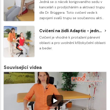
Jedná se o nácvik korigovaného sedu v
kanceláři s prodýcháním a aktivací trupu
dle Dr. Brüggera. Toto cvičení vede k
zapojení svalů trupu se současnou akti…
Cvičení na židli Adaptic - jednostranné pádlování
Cvičení je vhodné k protažení pánevní
oblasti a pro uvolnění křížokyčelní oblasti
a beder.
Související videa