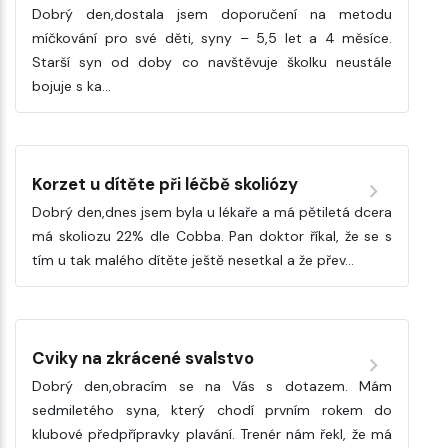
Dobrý den,dostala jsem doporučení na metodu
míčkování pro své děti, syny – 5,5 let a 4 měsíce.
Starší syn od doby co navštěvuje školku neustále
bojuje s ka…
Korzet u dítěte při léčbě skoliózy
Dobrý den,dnes jsem byla u lékaře a má pětiletá dcera
má skoliozu 22% dle Cobba. Pan doktor říkal, že se s
tím u tak malého dítěte ještě nesetkal a že přev…
Cviky na zkrácené svalstvo
Dobrý den,obracím se na Vás s dotazem. Mám
sedmiletého syna, který chodí prvním rokem do
klubové předpřípravky plavání. Trenér nám řekl, že má