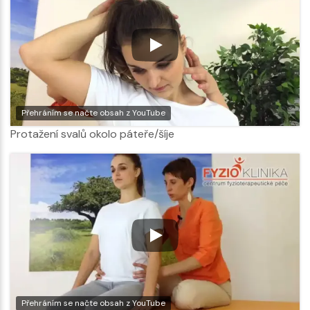
Přehráním se načte obsah z YouTube
Protažení svalů okolo páteře/šíje
Přehráním se načte obsah z YouTube