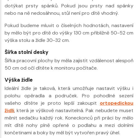
dotýkat prsty spánků. Pokud jsou prsty nad spánky
nebo na ně nedosáhnou, stůl není pro dítě vhodný.
Pokud budeme mluvit o číselných hodnotách, nastavení
by mělo být pro dítě do výšky 130 cm přibližně 50-52 cm
výška stolu a židle 30-32 cm.
Šířka stolní desky
Šířka pracovní plochy by měla zajistit vzdálenost alespoň
50 cm od očí dítěte k monitoru počítače.
Výška židle
Ideální židle je taková, která umožňuje nastavit výšku i
polohu opěradla a područek. Pro pohodlné sezení
vašeho dítěte je proto lepší zakoupit
ortopedickou
židli
, která je výškově nastavitelná. Pak nebudete muset
měnit sedačku každý rok. Koneckonců při práci by mělo
mít dítě nohy plně opřené o podlahu a mezi dolními
končetinami a boky by měl být vytvořen pravý úhel.