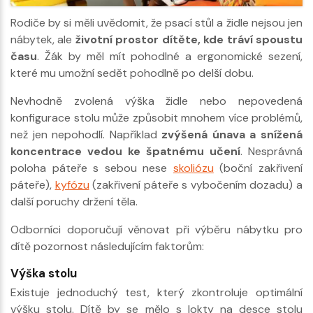
Rodiče by si měli uvědomit, že psací stůl a židle nejsou jen
nábytek, ale
životní prostor dítěte, kde tráví spoustu
času
. Žák by měl mít pohodlné a ergonomické sezení,
které mu umožní sedět pohodlně po delší dobu.
Nevhodně zvolená výška židle nebo nepovedená
konfigurace stolu může způsobit mnohem více problémů,
než jen nepohodlí. Například
zvýšená únava a snížená
koncentrace vedou ke špatnému učení
. Nesprávná
poloha páteře s sebou nese
skoliózu
(boční zakřivení
páteře),
kyfózu
(zakřivení páteře s vybočením dozadu) a
další poruchy držení těla.
Odborníci doporučují věnovat při výběru nábytku pro
dítě pozornost následujícím faktorům:
Výška stolu
Existuje jednoduchý test, který zkontroluje optimální
výšku stolu. Dítě by se mělo s lokty na desce stolu