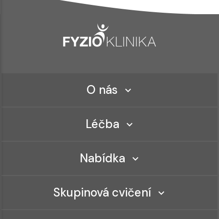
O nás
Léčba
Nabídka
Skupinová cvičení