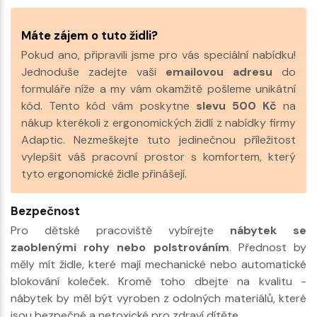
Máte zájem o tuto židli?
Pokud ano, připravili jsme pro vás speciální nabídku!
Jednoduše zadejte vaši
emailovou adresu
do
formuláře níže a my vám okamžitě pošleme unikátní
kód. Tento kód vám poskytne
slevu 500 Kč
na
nákup kterékoli z ergonomických židlí z nabídky firmy
Adaptic. Nezmeškejte tuto jedinečnou příležitost
vylepšit váš pracovní prostor s komfortem, který
tyto ergonomické židle přinášejí.
Bezpečnost
Pro dětské pracoviště vybírejte
nábytek se
zaoblenými rohy nebo polstrováním
. Přednost by
měly mít židle, které mají mechanické nebo automatické
blokování koleček. Kromě toho dbejte na kvalitu -
nábytek by měl být vyroben z odolných materiálů, které
jsou bezpečné a netoxické pro zdraví dítěte.