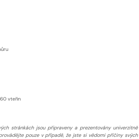
hůru
y ve
60 vteřin
Nabídka léčby ve
Nabídka léč
FYZIOklinice
FYZIOklinice
ých stránkách jsou připraveny a prezentovány univerzitně
provádějte pouze v případě, že jste si vědomi příčiny svých