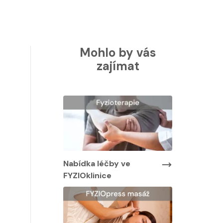
Mohlo by vás
zajímat
Nabídka léčby ve
Nabídka lé
FYZIOklinice
FYZIOklini
by ve