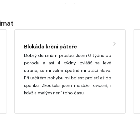
jímat
Blokáda krční páteře
Dobrý den,mám prosbu. Jsem 6 týdnu po
porodu a asi 4 týdny, zvlášť na levé
straně, se mi velmi špatně mi otáčí hlava.
Při určitém pohybu mi bolest proletí až do
spánku. Zkoušela jsem masáže, cvičení, i
když s malým není toho času…