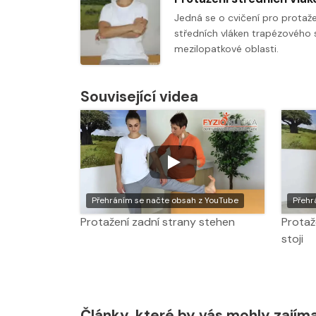
Jedná se o cvičení pro protaže
středních vláken trapézového 
mezilopatkové oblasti.
Související videa
Přehráním se načte obsah z YouTube
Přehr
Protažení zadní strany stehen
Protaž
stoji
Články, které by vás mohly zajím