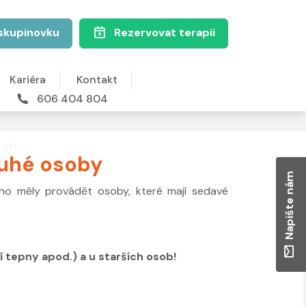
skupinovku
Rezervovat terapii
Kariéra
Kontakt
606 404 804
ruhé osoby
Napište nám
by ho měly provádět osoby, které mají sedavé
í tepny apod.) a u starších osob!