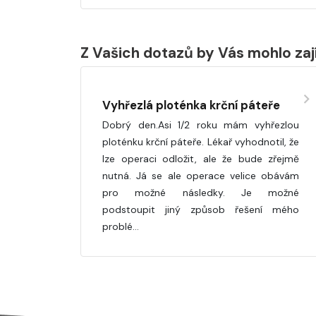
Z Vašich dotazů by Vás mohlo za
Vyhřezlá ploténka krční páteře
Dobrý den.Asi 1/2 roku mám vyhřezlou
ploténku krční páteře. Lékař vyhodnotil, že
lze operaci odložit, ale že bude zřejmě
nutná. Já se ale operace velice obávám
pro možné následky. Je možné
podstoupit jiný způsob řešení mého
problé…