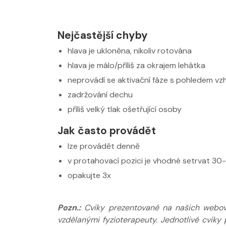
Nejčastější chyby
hlava je ukloněna, nikoliv rotována
hlava je málo/příliš za okrajem lehátka
neprovádí se aktivační fáze s pohledem vz
zadržování dechu
příliš velký tlak ošetřující osoby
Jak často provádět
lze provádět denně
Nabídka léčby ve
Nabídka léčb
FYZIOklinice
FYZIOklinice
v protahovací pozici je vhodné setrvat 30-
opakujte 3x
Pozn.:
Cviky prezentované na našich webov
vzdělanými fyzioterapeuty. Jednotlivé cviky 