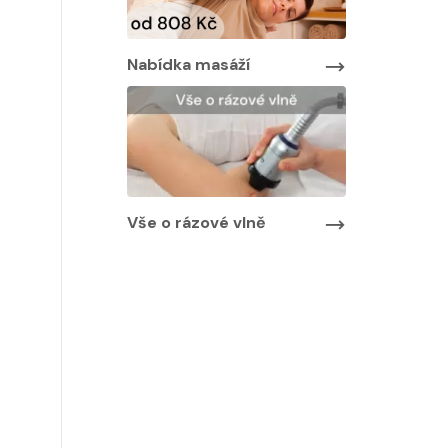
Nabídka masáží
Nabídka m
sáží
Vše o rázové vlně