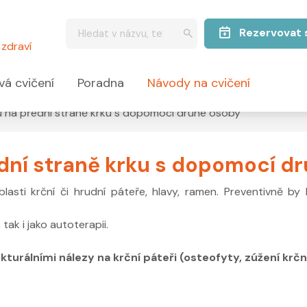
Rezervovat 
zdraví
vá cvičení
Poradna
Návody na cvičení
ů na přední straně krku s dopomocí druhé osoby
ední straně krku s dopomocí d
oblasti krční či hrudní páteře, hlavy, ramen. Preventivně 
ak i jako autoterapii.
urálními nálezy na krční páteři (osteofyty, zúžení krčn