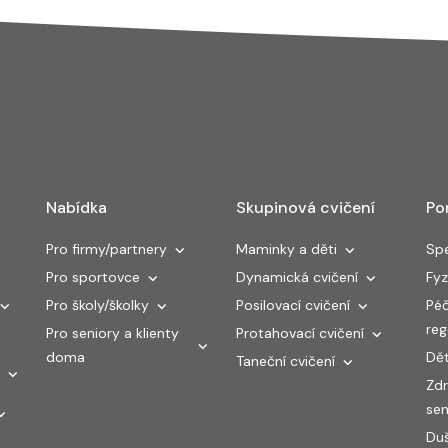
Nabídka
Skupinová cvičení
Po
Pro firmy/partnery
Maminky a děti
Spe
Pro sportovce
Dynamická cvičení
Fyz
Pro školy/školky
Posilovací cvičení
Péč
re
Pro seniory a klienty
Protahovací cvičení
doma
Dět
Taneční cvičení
Zdr
sen
Duš