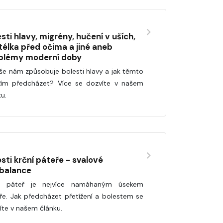
sti hlavy, migrény, hučení v uších,
télka před očima a jiné aneb
blémy moderní doby
še nám způsobuje bolesti hlavy a jak těmto
žím předcházet? Více se dozvíte v našem
ku.
sti krční páteře - svalové
balance
ní páteř je nejvíce namáhaným úsekem
ře. Jak předcházet přetížení a bolestem se
íte v našem článku.