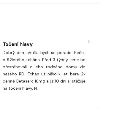
Točení hlavy
Dobrý den, chtěla bych se poradit. Pečuji
o 92letého tchána. Před 3 týdny jsme ho
přestěhovali z jeho rodného domu do
našeho RD. Tchán už několik let bere 2x
denně Betaserc 16mg a již 10 dní si stěžuje
na točení hlavy. N…