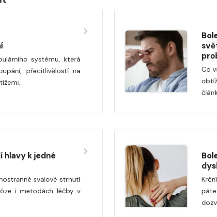
Bole
í
svě
pro
ulárního systému, která
Co v
upání, přecitlivělostí na
obtí
tížemi.
člán
í hlavy k jedné
Bole
dys
dnostranné svalové strnutí
Krč
gnóze i metodách léčby v
páte
dozv