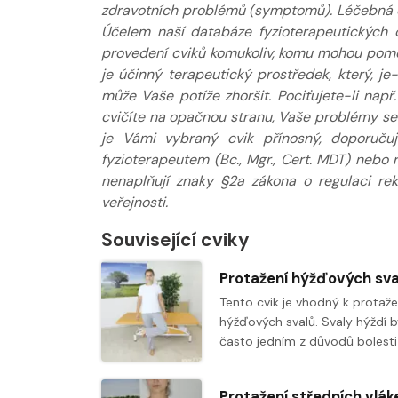
zdravotních problémů (symptomů). Léčebná do
Nabídka masáží
Nabídka mas
Účelem naší databáze fyzioterapeutických 
provedení cviků komukoliv, komu mohou pomoci
je účinný terapeutický prostředek, který, j
může Vaše potíže zhoršit. Pociťujete-li např
cvičíte na opačnou stranu, Vaše problémy se s
je Vámi vybraný cvik přínosný, doporuču
fyzioterapeutem (Bc., Mgr., Cert. MDT) nebo
nenaplňují znaky §2a zákona o regulaci re
veřejnosti.
Související cviky
Tento cvik je vhodný k protaže
hýžďových svalů. Svaly hýždí b
často jedním z důvodů bolest