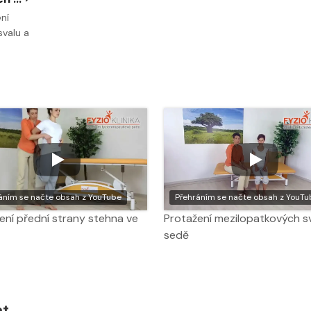
ní
svalu a
áním se načte obsah z YouTube
Přehráním se načte obsah z YouTu
ení přední strany stehna ve
Protažení mezilopatkových sv
sedě
at