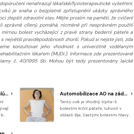
poručení nenahrazují lékařské/fyzioterapeutické vyšetření.
áží
cviků je snaha o bezplatné zpřístupnění ukázky správného
 zlepšit zdravotní stav. Mějte prosím na paměti, že cvičení
Nabídka masáží
Nabídka ma
e-li správně cílený, pomáhá, nicméně při nesprávném použití
. mírnou bolest vycházející z pravé strany bederní páteře a
 největší pravděpodobností zhorší. Pokud si nejste jisti, zda
jeme konzultovat jeho vhodnost s univerzitně vzdělaným
 rehabilitačním lékařem (MUDr.). Informace zde prezentované
klamy č. 40/1995 Sb. Mohou být tedy prezentovány laické
Protažení hýžďových svalů ve stoje
Automobilizace AO na zádech na overballu
ní
Tento cvik je vhodný trpíte-li
ývají
bolestmi krční páteře, tuhostí v
i b…
oblasti šíje, častými bolestmi hlavy…
Protažení středních vláken trapézu