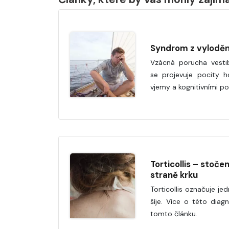
Syndrom z vyloděn
Vzácná porucha vestib
se projevuje pocity ho
vjemy a kognitivními po
Torticollis – stočen
straně krku
Torticollis označuje je
šíje. Více o této dia
tomto článku.