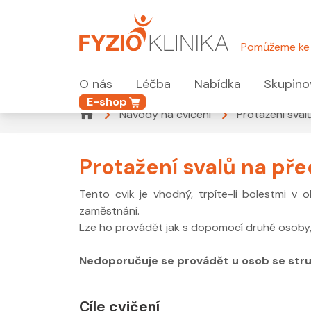
Pomůžeme ke 
O nás
Léčba
Nabídka
Skupino
E-shop
Návody na cvičení
Protažení sval
Protažení svalů na př
Tento cvik je vhodný, trpíte-li bolestmi v 
zaměstnání.
Lze ho provádět jak s dopomocí druhé osoby, t
Nedoporučuje se provádět u osob se strukt
Cíle cvičení