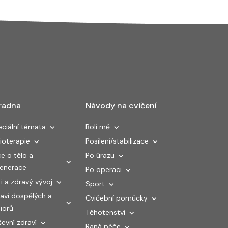
radna
Návody na cvičení
ciální témata
Bolí mě
ioterapie
Posílení/stabilizace
e o tělo a
Po úrazu
generace
Po operaci
i a zdravý vývoj
Sport
aví dospělých a
Cvičební pomůcky
iorů
Těhotenství
evní zdraví
Raná péče