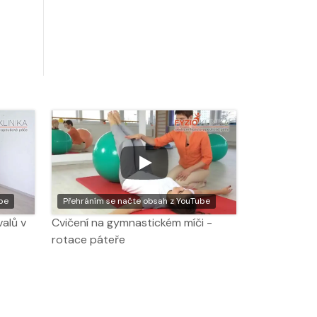
be
Přehráním se načte obsah z YouTube
alů v
Cvičení na gymnastickém míči -
rotace páteře