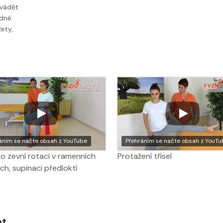
ovádět
odné
ety,
áním se načte obsah z YouTube
Přehráním se načte obsah z YouTu
ro zevní rotaci v ramenních
Protažení třísel
ch, supinaci předloktí
at