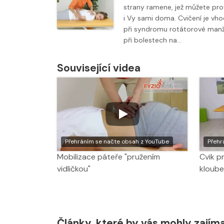
strany ramene, jež můžete pr
i Vy sami doma. Cvičení je vh
při syndromu rotátorové manž
při bolestech na…
Související videa
Přehráním se načte obsah z YouTube
Přehr
Mobilizace páteře "pružením
Cvik p
vidličkou"
kloube
Články, které by vás mohly zajím