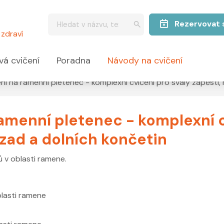
Rezervovat 
zdraví
vá cvičení
Poradna
Návody na cvičení
čení na ramenní pletenec - komplexní cvičení pro svaly zápěstí,
ramenní pletenec - komplexní c
 zad a dolních končetin
ů v oblasti ramene.
blasti ramene