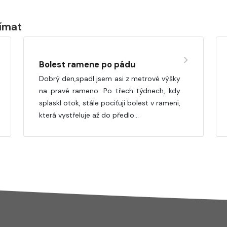
jímat
Bolest ramene po pádu
Dobrý den,spadl jsem asi z metrové výšky
na pravé rameno. Po třech týdnech, kdy
splaskl otok, stále pociťuji bolest v rameni,
která vystřeluje až do předlo…