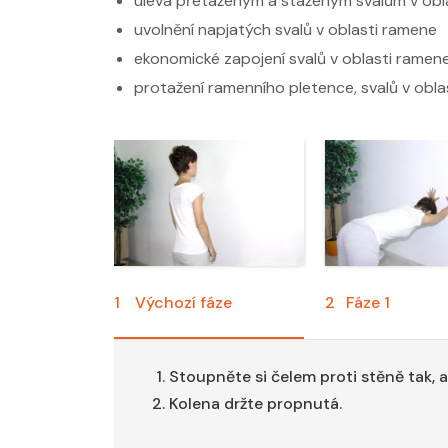
úleva přetaženým a staženým svalům v obl
uvolnění napjatých svalů v oblasti ramene
ekonomické zapojení svalů v oblasti ramen
protažení ramenního pletence, svalů v obl
1
Výchozí fáze
2
Fáze 1
Stoupněte si čelem proti stěně tak, 
Kolena držte propnutá.