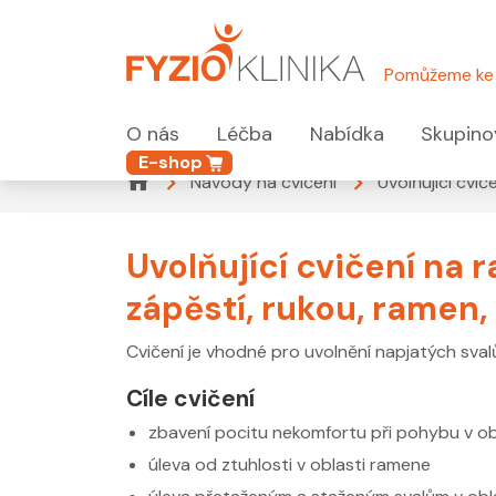
Pomůžeme ke 
O nás
Léčba
Nabídka
Skupino
E-shop
Návody na cvičení
Uvolňující cvi
Uvolňující cvičení na 
zápěstí, rukou, ramen,
Cvičení je vhodné pro uvolnění napjatých sval
Cíle cvičení
zbavení pocitu nekomfortu při pohybu v o
úleva od ztuhlosti v oblasti ramene