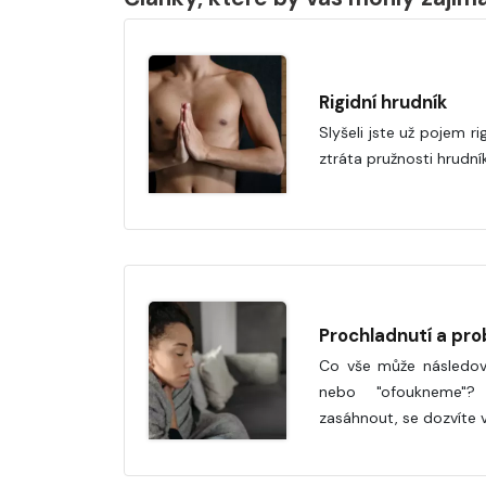
Rigidní hrudník
Slyšeli jste už pojem r
ztráta pružnosti hrudní
Prochladnutí a pro
Co vše může následo
nebo "ofoukneme"?
zasáhnout, se dozvíte 