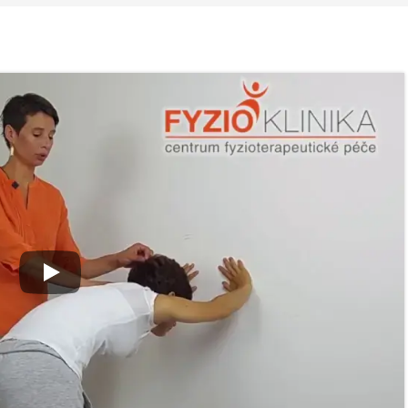
 ve
Nabídka léčby ve
Nabídka léčb
FYZIOklinice
FYZIOklinice