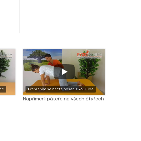
be
Přehráním se načte obsah z YouTube
Napřímení páteře na všech čtyřech