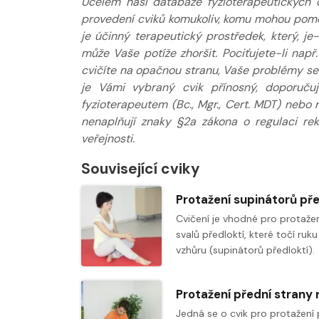
Účelem naší databáze fyzioterapeutických 
provedení cviků komukoliv, komu mohou pomoci
je účinný terapeutický prostředek, který, j
může Vaše potíže zhoršit. Pociťujete-li např
cvičíte na opačnou stranu, Vaše problémy se s
je Vámi vybraný cvik přínosný, doporuču
fyzioterapeutem (Bc., Mgr., Cert. MDT) nebo
nenaplňují znaky §2a zákona o regulaci re
veřejnosti.
Související cviky
Cvičení je vhodné pro protaže
svalů předloktí, které točí ruku
vzhůru (supinátorů předloktí).
Jedná se o cvik pro protažení 