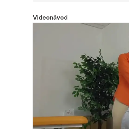
Videonávod
Nabídka léčby ve
Nabídka léčby
FYZIOklinice
FYZIOklinice