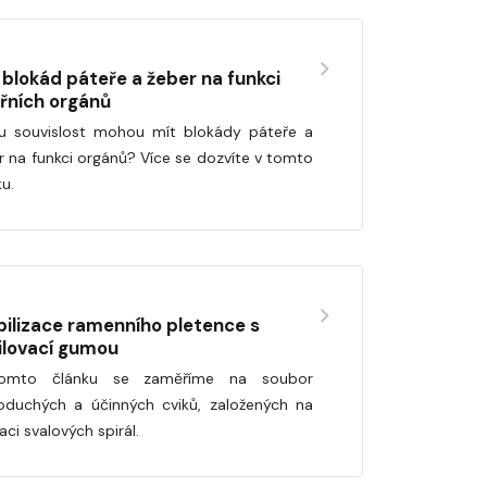
v blokád páteře a žeber na funkci
třních orgánů
u souvislost mohou mít blokády páteře a
r na funkci orgánů? Více se dozvíte v tomto
ku.
bilizace ramenního pletence s
ilovací gumou
omto článku se zaměříme na soubor
oduchých a účinných cviků, založených na
aci svalových spirál.