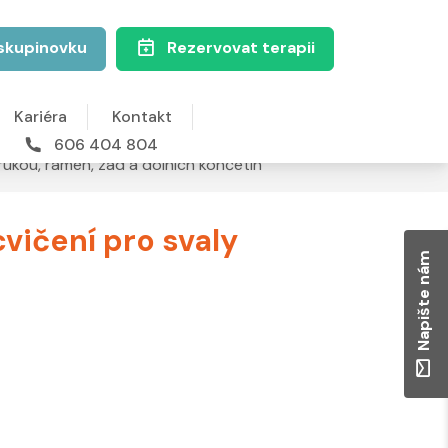
skupinovku
Rezervovat terapii
Kariéra
Kontakt
606 404 804
 rukou, ramen, zad a dolních končetin
vičení pro svaly
Napište nám