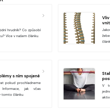
Vli
vni
Jako
igidní hrudník? Co způsobí
žebe
ku? Více v našem článku.
člán
Sta
blémy s ním spojené
pos
vat pokud prochladneme
V t
 Informace, jak včas
jedn
v tomto článku.
aktiv