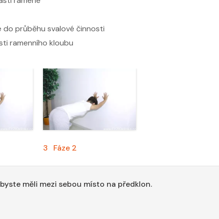
asti ramene
e do průběhu svalové činnosti
asti ramenního kloubu
3
Fáze 2
abyste měli mezi sebou místo na předklon.