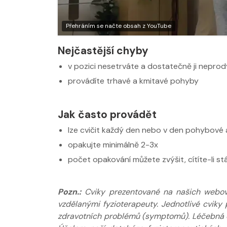
Nabídka masáží
Nabídka masá
Přehráním se načte obsah z YouTube
Nejčastější chyby
v pozici nesetrváte a dostatečně ji nepro
provádíte trhavé a kmitavé pohyby
Jak často provádět
lze cvičit každý den nebo v den pohybové a
opakujte minimálně 2-3x
počet opakování můžete zvýšit, cítíte-li st
Pozn.:
Cviky prezentované na našich webov
vzdělanými fyzioterapeuty. Jednotlivé cviky 
zdravotních problémů (symptomů). Léčebná do