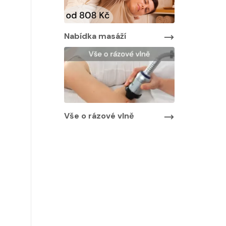
Nabídka masáží
Nabídka ma
áží
Vše o rázové vlně