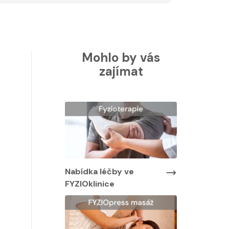
Mohlo by vás
zajímat
Nabídka léčby ve
Nabídka lé
FYZIOklinice
FYZIOklinic
y ve