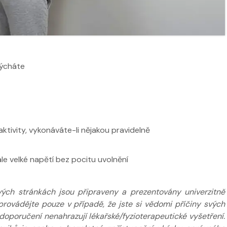
ží
Nabídka masáží
Nabídka mas
dýcháte
ktivity, vykonáváte-li nějakou pravidelně
ále velké napětí bez pocitu uvolnění
ých stránkách jsou připraveny a prezentovány univerzitně
provádějte pouze v případě, že jste si vědomi příčiny svých
poručení nenahrazují lékařské/fyzioterapeutické vyšetření.