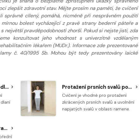
cviků je snaha o bezplatné zpřístupnění ukázky správného
 zlepšit zdravotní stav. Mějte prosím na paměti, že cvičení
e-li správně cílený, pomáhá, nicméně při nesprávném použití
. mírnou bolest vycházející z pravé strany bederní páteře a
 největší pravděpodobností zhorší. Pokud si nejste jisti, zda
jeme konzultovat jeho vhodnost s univerzitně vzdělaným
 rehabilitačním lékařem (MUDr.). Informace zde prezentované
klamy č. 40/1995 Sb. Mohou být tedy prezentovány laické
Protažení supinátorů předloktí
Protažení prsních svalů pomocí dveřních zárubní
ní
Cvičení je vhodné pro protažení
 dlaní
zkrácených prsních svalů a uvolnění
napjatých svalů v oblasti ramene.
Protažení přední strany ramene
přední