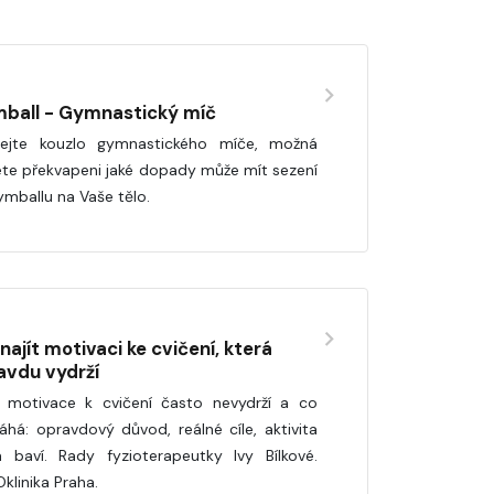
ball - Gymnastický míč
ejte kouzlo gymnastického míče, možná
te překvapeni jaké dopady může mít sezení
ymballu na Vaše tělo.
najít motivaci ke cvičení, která
avdu vydrží
 motivace k cvičení často nevydrží a co
há: opravdový důvod, reálné cíle, aktivita
á baví. Rady fyzioterapeutky Ivy Bílkové.
klinika Praha.