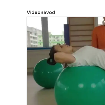
Videonávod
Nabídka léčby ve
Nabídka léčby
FYZIOklinice
FYZIOklinice