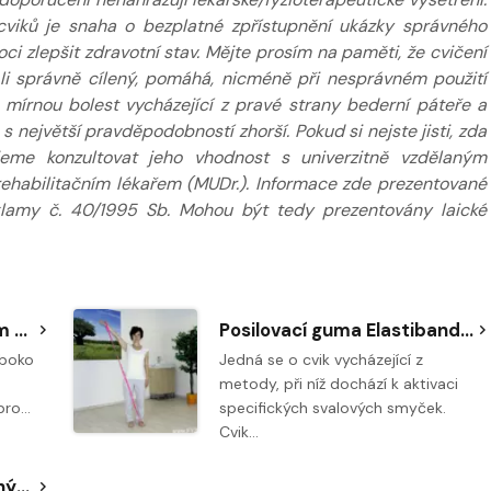
cviků je snaha o bezplatné zpřístupnění ukázky správného
 zlepšit zdravotní stav. Mějte prosím na paměti, že cvičení
e-li správně cílený, pomáhá, nicméně při nesprávném použití
. mírnou bolest vycházející z pravé strany bederní páteře a
 největší pravděpodobností zhorší. Pokud si nejste jisti, zda
jeme konzultovat jeho vhodnost s univerzitně vzdělaným
 rehabilitačním lékařem (MUDr.). Informace zde prezentované
klamy č. 40/1995 Sb. Mohou být tedy prezentovány laické
Cvičení na gymnastickém míči - trakař
Posilovací guma Elastiband - napřímení páteře v diagonále
uboko
Jedná se o cvik vycházející z
metody, při níž dochází k aktivaci
 pro…
specifických svalových smyček.
Cvik…
Excentrická kontrakce ohýbačů (flexorů) ruky a předloktí - oštěpařský loket