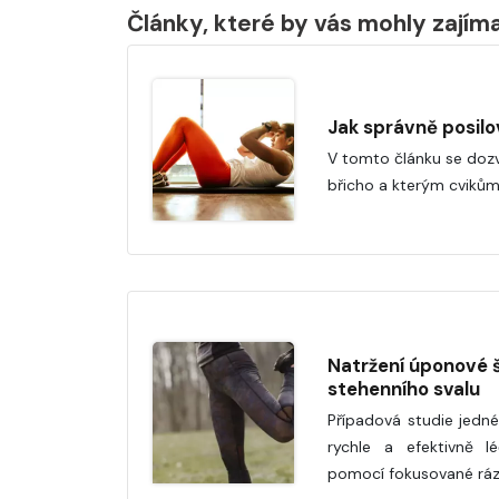
Články, které by vás mohly zajím
Jak správně posilo
V tomto článku se dozví
břicho a kterým cvikům
Natržení úponové š
stehenního svalu
Případová studie jedné 
rychle a efektivně lé
pomocí fokusované ráz