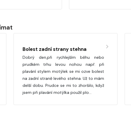
jímat
Bolest zadní strany stehna
Dobrý den,při rychlejším běhu nebo
prudkém trhu levou nohou např. při
plavání stylem motýlek se mi ozve bolest
na zadní straně levého stehna. Už to mám
delší dobu. Prudce se mi to zhoršilo, když
jsem při plavání motýlka použil plo…