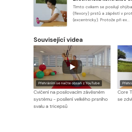
Tímto cvikem se posilují ohýb
(flexory) prstů a zápěstí v pro
(excentricky). Protože při ex…
Související videa
Přehráním se načte obsah z YouTube
Přehr
Cvičení na posilovacím závěsném
Core T
systému - posílení velkého prsního
se zdv
svalu a tricepsů