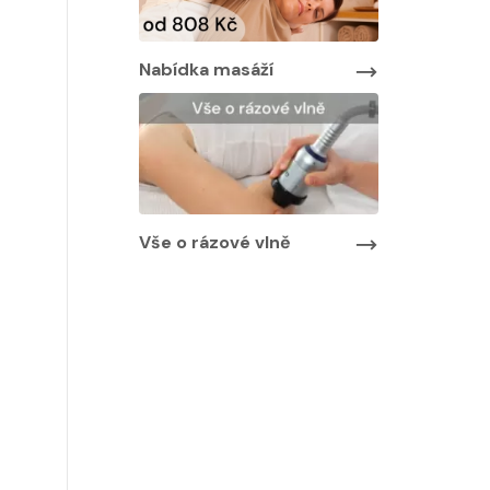
Nabídka masáží
Nabídka ma
áží
Vše o rázové vlně