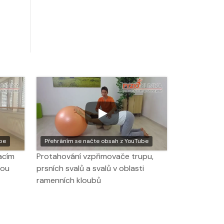
be
Přehráním se načte obsah z YouTube
acím
Protahování vzpřimovače trupu,
hou
prsních svalů a svalů v oblasti
ramenních kloubů