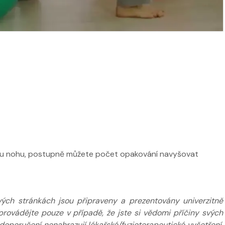
ží
Nabídka masáží
Nabídka mas
ou nohu, postupně můžete počet opakování navyšovat
ých stránkách jsou připraveny a prezentovány univerzitně
provádějte pouze v případě, že jste si vědomi příčiny svých
poručení nenahrazují lékařské/fyzioterapeutické vyšetření.