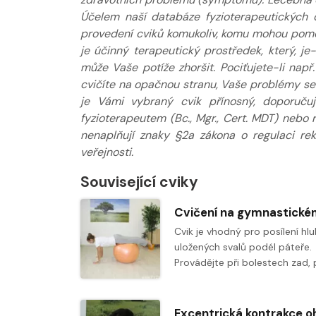
Účelem naší databáze fyzioterapeutických 
provedení cviků komukoliv, komu mohou pomoci
je účinný terapeutický prostředek, který, j
může Vaše potíže zhoršit. Pociťujete-li např
cvičíte na opačnou stranu, Vaše problémy se s
je Vámi vybraný cvik přínosný, doporuču
fyzioterapeutem (Bc., Mgr., Cert. MDT) nebo
nenaplňují znaky §2a zákona o regulaci re
veřejnosti.
Související cviky
Cvik je vhodný pro posílení hl
uložených svalů podél páteře.
Provádějte při bolestech zad,