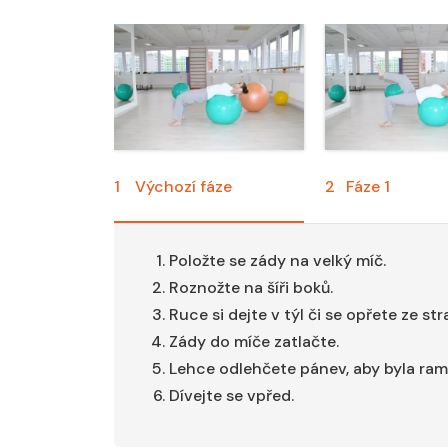
1
Výchozí fáze
2
Fáze 1
Položte se zády na velký míč.
Roznožte na šíři boků.
Ruce si dejte v týl či se opřete ze st
Zády do míče zatlačte.
Lehce odlehčete pánev, aby byla ram
Dívejte se vpřed.