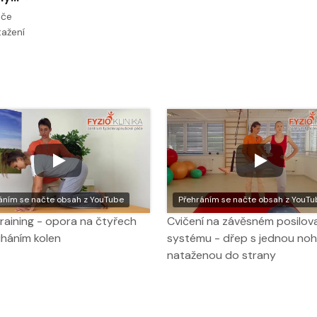
ače
tažení
áním se načte obsah z YouTube
Přehráním se načte obsah z YouTu
raining - opora na čtyřech
Cvičení na závěsném posilov
iháním kolen
systému - dřep s jednou no
nataženou do strany