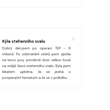
Kýla stehenního svalu
Dobrý den,jsem po operaci TEP - 8
měsíců. Po odstranění stehů jsem zjistila
na konci jizvy poměrně dost velkou bouli
na vnější fascii stehenního svalu. Byla jsem
lékařem ujištěna, že se jedná o
pooperační hematom a že se v průběhu…