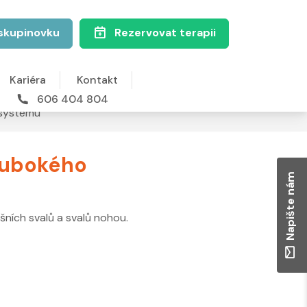
skupinovku
Rezervovat terapii
Kariéra
Kontakt
606 404 804
o systému
hlubokého
Napište nám
išních svalů a svalů nohou.