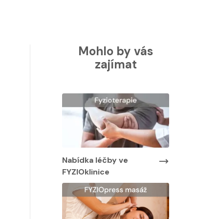
Mohlo by vás
zajímat
Nabídka léčby ve
Nabídka lé
FYZIOklinice
FYZIOklinic
y ve