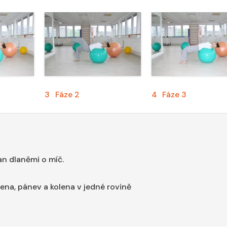
3
Fáze 2
4
Fáze 3
ran dlaněmi o míč.
ena, pánev a kolena v jedné rovině