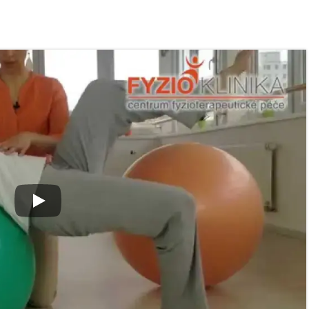
 ve
Nabídka léčby ve
Nabídka léčb
FYZIOklinice
FYZIOklinice