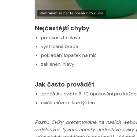
Nabídka masáží
Nabídka masá
Přehráním se načte obsah z YouTube
Nejčastější chyby
předsunutá hlava
vystrčená brada
pokládání lopatek na míč
zaklánění hlavy
Jak často provádět
zpočátku cvičte 8-10 opakování pro každ
cvičit můžete každý den
Pozn.:
Cviky prezentované na našich webov
vzdělanými fyzioterapeuty. Jednotlivé cviky 
zdravotních problémů (symptomů). Léčebná do