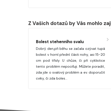
Z Vašich dotazů by Vás mohlo za
Bolest stehenního svalu
Dobrý den,při běhu se začala ozývat tupá
bolest v horní přední části nohy, asi 15-20
cm pod třísly. U chůze, či při cyklistice
tento problém nepociťuji. Můžete poradit,
zda jde o svalový problém a ev. doporučit
cviky, či zda boles…