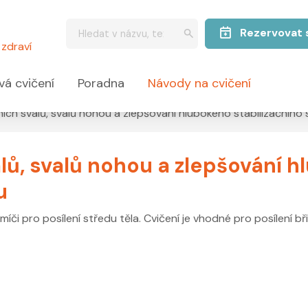
Rezervovat 
zdraví
vá cvičení
Poradna
Návody na cvičení
šních svalů, svalů nohou a zlepšování hlubokého stabilizačníh
alů, svalů nohou a zlepšování 
u
či pro posílení středu těla. Cvičení je vhodné pro posílení bř