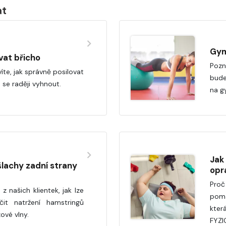
at
Gym
vat břicho
Pozn
te, jak správně posilovat
bude
 se raději vyhnout.
na g
Jak 
lachy zadní strany
opr
Proč
z našich klientek, jak lze
pomá
čit natržení hamstringů
kter
ové vlny.
FYZIO