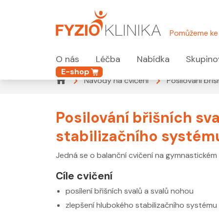
Pomůžeme ke 
O nás
Léčba
Nabídka
Skupino
E-shop
Návody na cvičení
Posilování bři
Posilování břišních sv
stabilizačního systém
Jedná se o balanční cvičení na gymnastickém mí
Cíle cvičení
posílení břišních svalů a svalů nohou
zlepšení hlubokého stabilizačního systému