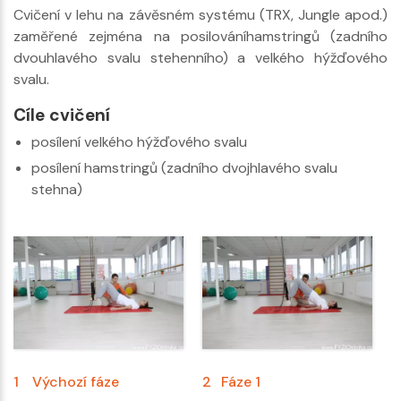
Cvičení v lehu na závěsném systému (TRX, Jungle apod.)
zaměřené zejména na posilováníhamstringů (zadního
dvouhlavého svalu stehenního) a velkého hýžďového
svalu.
Cíle cvičení
posílení velkého hýžďového svalu
posílení hamstringů (zadního dvojhlavého svalu
stehna)
1
Výchozí fáze
2
Fáze 1
3