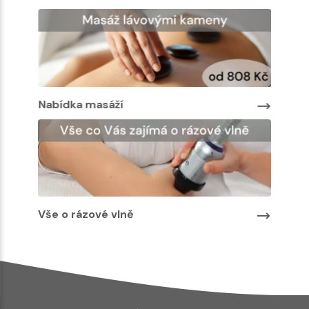
Nabíd
Nabídka masáží
Vše o rázové vlně