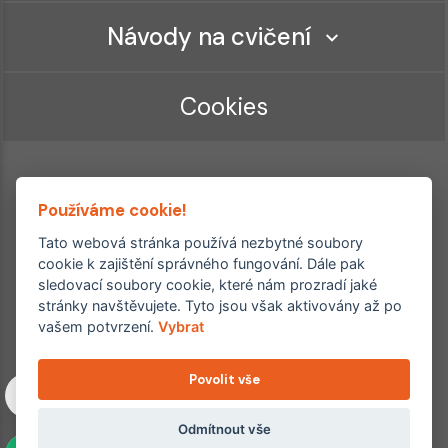
Návody na cvičení
Cookies
Používáme cookie!
Tato webová stránka používá nezbytné soubory
cookie k zajištění správného fungování. Dále pak
sledovací soubory cookie, které nám prozradí jaké
Ordinace roku
Rehabilitační ordinace
stránky navštěvujete. Tyto jsou však aktivovány až po
2. místo – 2017/2019
vašem potvrzení.
Vybrat
3. místo – 2018
Povolit vše
Copyright © 2011–2026 FYZIOklinika s.r.o.
Machkova 1642/2, Praha 4, Jižní Město – Chodov
Všechna práva vyhrazena. Jakékoliv užití obsahu či jeho částí
Odmítnout vše
včetně převzetí, šíření či dalšího zpřístupňování článků,