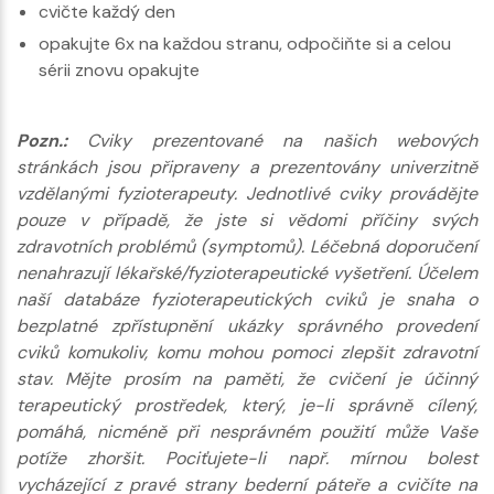
cvičte každý den
opakujte 6x na každou stranu, odpočiňte si a celou
sérii znovu opakujte
Pozn.:
Cviky prezentované na našich webových
stránkách jsou připraveny a prezentovány univerzitně
vzdělanými fyzioterapeuty. Jednotlivé cviky provádějte
pouze v případě, že jste si vědomi příčiny svých
zdravotních problémů (symptomů). Léčebná doporučení
nenahrazují lékařské/fyzioterapeutické vyšetření. Účelem
naší databáze fyzioterapeutických cviků je snaha o
bezplatné zpřístupnění ukázky správného provedení
cviků komukoliv, komu mohou pomoci zlepšit zdravotní
stav. Mějte prosím na paměti, že cvičení je účinný
terapeutický prostředek, který, je-li správně cílený,
pomáhá, nicméně při nesprávném použití může Vaše
potíže zhoršit. Pociťujete-li např. mírnou bolest
vycházející z pravé strany bederní páteře a cvičíte na