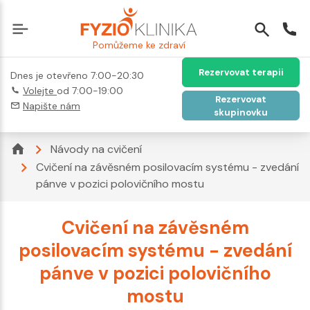
Pomůžeme ke zdraví
Rezervovat terapii
Dnes je otevřeno 7:00-20:30
Volejte
od 7:00-19:00
Rezervovat
Napište nám
skupinovku
Návody na cvičení
Cvičení na závěsném posilovacím systému - zvedání
pánve v pozici polovičního mostu
Cvičení na závěsném
posilovacím systému - zvedání
pánve v pozici polovičního
mostu