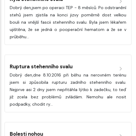
Dobrý den,jsem po operaci TEP - 8 měsíců. Po odstranění
stehů jsem zjistila na konci jizvy poměrně dost velkou
bouli na vnější fascii stehenního svalu. Byla jsem lékařem
ujištěna, že se jedná o pooperační hematom a že se v
průběhu…
Ruptura stehenního svalu
Dobrý den,dne 8.10.2016 při běhu na nerovném terénu
jsem si způsobila rupturu zadního stehenního svalu.
Nejprve asi 2 dny jsem nepřitáhla lýtko k zadečku, to teď
již zcela bez problémů zvládám. Nemohu ale nosit
podpadky, chodit ry…
Bolesti nohou