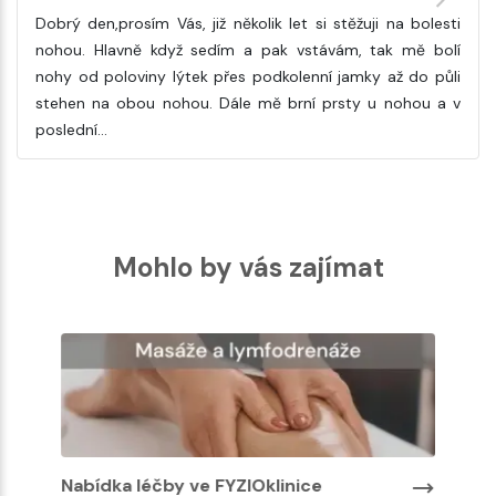
Dobrý den,prosím Vás, již několik let si stěžuji na bolesti
nohou. Hlavně když sedím a pak vstávám, tak mě bolí
nohy od poloviny lýtek přes podkolenní jamky až do půli
stehen na obou nohou. Dále mě brní prsty u nohou a v
poslední…
Mohlo by vás zajímat
Nabídka léčby ve FYZIOklinice
Nabíd