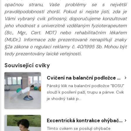
opačnou stranu, Vaše problémy se s největší
pravděpodobností zhorší. Pokud si nejste jisti, zda je
Vámi vybraný cvik přínosný, doporučujeme konzultovat
jeho vhodnost s univerzitně vzdělaným fyzioterapeutem
(Bc., Mgr., Cert. MDT) nebo rehabilitačním lékařem
(MUDr.). Informace zde prezentované nenaplňují znaky
§2a zákona o regulaci reklamy č. 40/1995 Sb. Mohou být
tedy prezentovány laické veřejnosti.
Související cviky
Cvičení na balanční podložce BOSU - pánský klik
Pánský klik na balanční podložce "BOSU"
slouží k posílení paží, trupu a pánve. Cvik
je vhodný také p…
Excentrická kontrakce ohýbačů (flexorů) ruky a předloktí - oštěpařský loket
Tímto cvikem se posilují ohýbače