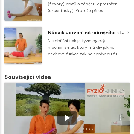
(flexory) prstů a zápěstí v protažení
(excentricky). Protože při ex…
Nácvik udržení nitrobřišního tlaku a aktivace hlubokého stabilizačního systému
Nitrobřišní tlak je fyziologický
mechanismus, který má vliv jak na
dechové funkce tak na správnou fu…
Související videa