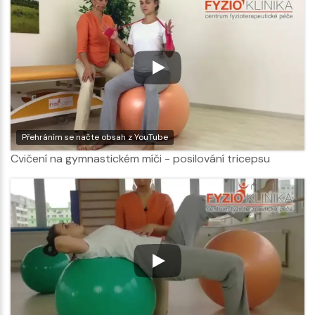
Přehráním se načte obsah z YouTube
Cvičení na gymnastickém míči - posilování tricepsu