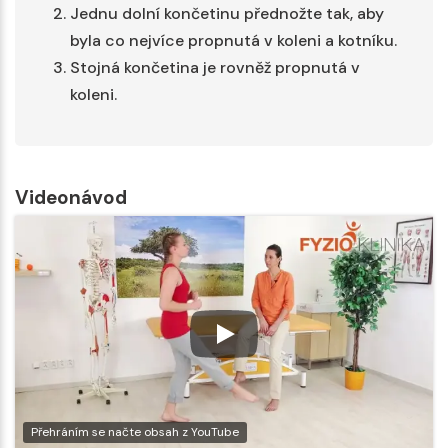
Jednu dolní končetinu přednožte tak, aby
byla co nejvíce propnutá v koleni a kotníku.
Stojná končetina je rovněž propnutá v
koleni.
Videonávod
Přehráním se načte obsah z YouTube