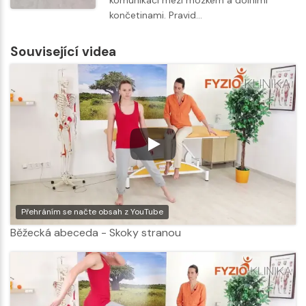
končetinami. Pravid…
Související videa
Přehráním se načte obsah z YouTube
Běžecká abeceda - Skoky stranou