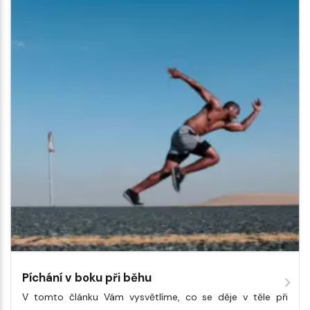
Píchání v boku při běhu
V tomto článku Vám vysvětlíme, co se děje v těle při