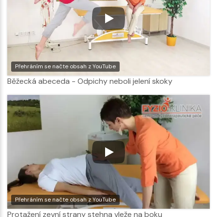
Přehráním se načte obsah z YouTube
Běžecká abeceda - Odpichy neboli jelení skoky
Přehráním se načte obsah z YouTube
Protažení zevní strany stehna vleže na boku