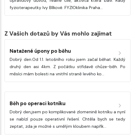
opravdový důvod, reálné cíle, aktivita která baví. Rady
fyzioterapeutky Ivy Bílkové. FYZIOklinika Praha…
Z Vašich dotazů by Vás mohlo zajímat
Natažené úpony po běhu
Dobrý den.Od 1.1. letošního roku jsem začal běhat. Každý
druhý den asi 4km. Z počátku střídavě chůze-běh. Po
měsíci mám bolesti na vnitřní straně levého ko…
Běh po operaci kotníku
Dobrý den,jsem po komplikované zlomenině kotníku a nyní
se nabízí pouze operativní řešení. Chtěla bych se tedy
zeptat, zda je možné s umělým kloubem napřík…