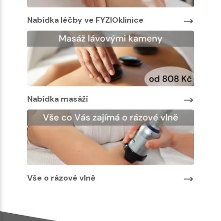
Nabídka léčby ve FYZIOklinice
Nabíd
Nabíd
Nabídka masáží
Vše o rázové vlně