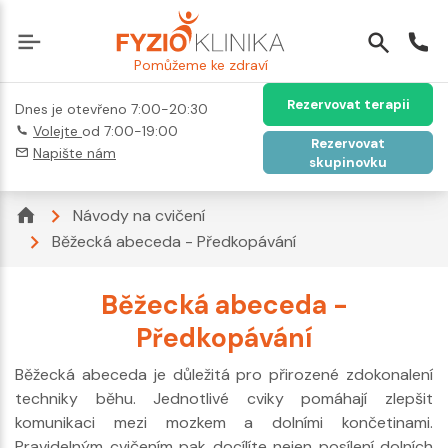
Pomůžeme ke zdraví
Rezervovat terapii
Dnes je otevřeno 7:00-20:30
Volejte
od 7:00-19:00
Rezervovat
Napište nám
skupinovku
Návody na cvičení
Běžecká abeceda - Předkopávání
Běžecká abeceda -
Předkopávání
Běžecká abeceda je důležitá pro přirozené zdokonalení
techniky běhu. Jednotlivé cviky pomáhají zlepšit
komunikaci mezi mozkem a dolními končetinami.
Pravidelným cvičením pak docílíte nejen posílení dolních