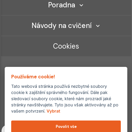
Poradna
Návody na cvičení
Cookies
Používáme cookie!
Tato webová stránka používá nezbytné soubory
cookie k zajištění správného fungování. Dále pak
sledovací soubory cookie, které nám prozradí jaké
Ordinace roku
Rehabilitační ordinace
stránky navštěvujete. Tyto jsou však aktivovány až po
2. místo – 2017/2019
vašem potvrzení.
Vybrat
3. místo – 2018
Povolit vše
Copyright © 2011–2026 FYZIOklinika s.r.o.