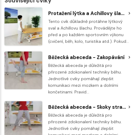
Související cviky
Protažení lýtka a Achillovy šlachy
Tento cvik důkladně protáhne lýtkový
sval a Achillovu šlachu. Provádějte ho
před a po každém sportovním výkonu
(cvičení, běh, kolo, turistika atd.). Pokud…
Běžecká abeceda - Zakopávání
Běžecká abeceda je důležitá pro
přirozené zdokonalení techniky běhu.
Jednotlivé cviky pomáhají zlepšit
komunikaci mezi mozkem a dolními
končetinami. Pravid…
Běžecká abeceda - Skoky stranou
Běžecká abeceda je důležitá pro
přirozené zdokonalení techniky běhu.
Jednotlivé cviky pomáhají zlepšit
komunikaci mezi mozkem a dolními