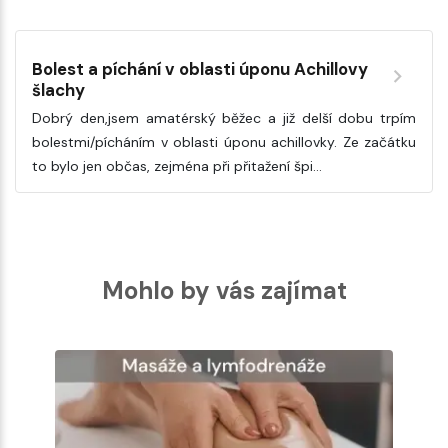
Bolest a píchání v oblasti úponu Achillovy
šlachy
Dobrý den,jsem amatérský běžec a již delší dobu trpím
bolestmi/pícháním v oblasti úponu achillovky. Ze začátku
to bylo jen občas, zejména při přitažení špi…
Mohlo by vás zajímat