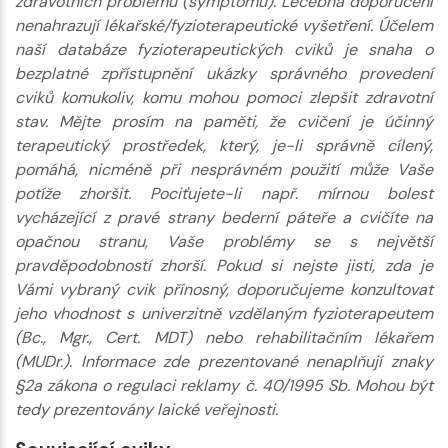
zdravotních problémů (symptomů). Léčebná doporučení
nenahrazují lékařské/fyzioterapeutické vyšetření. Účelem
naší databáze fyzioterapeutických cviků je snaha o
bezplatné zpřístupnění ukázky správného provedení
cviků komukoliv, komu mohou pomoci zlepšit zdravotní
stav. Mějte prosím na paměti, že cvičení je účinný
terapeutický prostředek, který, je-li správně cílený,
pomáhá, nicméně při nesprávném použití může Vaše
potíže zhoršit. Pociťujete-li např. mírnou bolest
vycházející z pravé strany bederní páteře a cvičíte na
opačnou stranu, Vaše problémy se s největší
pravděpodobností zhorší. Pokud si nejste jisti, zda je
Vámi vybraný cvik přínosný, doporučujeme konzultovat
jeho vhodnost s univerzitně vzdělaným fyzioterapeutem
(Bc., Mgr., Cert. MDT) nebo rehabilitačním lékařem
(MUDr.). Informace zde prezentované nenaplňují znaky
§2a zákona o regulaci reklamy č. 40/1995 Sb. Mohou být
tedy prezentovány laické veřejnosti.