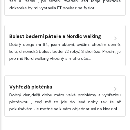
zad a "zadku", při sezení, zvedání atd. Moje praktická
doktorka by mi vystavila FT poukaz na fyziot…
Bolest bederní páteře a Nordic walking
Dobrý den,je mi 64, jsem aktivní, cvičím, chodím denně,
kolo, chronická bolest beder /2 roky/, S skolióza. Prosím, je
pro mě Nord walking vhodný a mohu oče…
Vyhřezlá ploténka
Dobrý den,delší dobu mám velké problémy s vyhřezlou
ploténkou , teď mě to jde do levé nohy tak že až
pokulhávám. Je možné se k Vám objednat asi na kineziol…