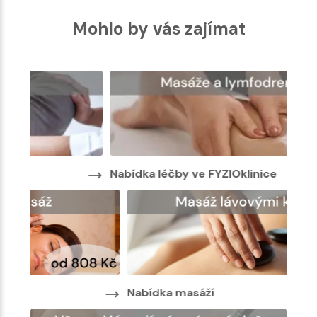
Mohlo by vás zajímat
Nabídka léčby ve FYZIOklinice
Nabí
Nab
Nabídka masáží