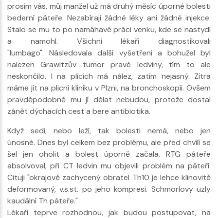
prosím vás, můj manžel už má druhý měsíc úporné bolesti
bederní páteře. Nezabírají žádné léky ani žádné injekce.
Stalo se mu to po namáhavé práci venku, kde se nastydl
a namohl. Všichni lékaři diagnostikovali
"lumbago". Následovala další vyšetření a bohužel byl
nalezen Grawitzův tumor pravé ledviny, tím to ale
neskončilo. I na plících má nález, zatím nejasný. Zítra
máme jít na plicní kliniku v Plzni, na bronchoskopii. Ovšem
pravděpodobně mu jí dělat nebudou, protože dostal
zánět dýchacích cest a bere antibiotika.
Když sedí, nebo leží, tak bolesti nemá, nebo jen
únosné. Dnes byl celkem bez problému, ale před chvílí se
šel jen oholit a bolest úporně začala. RTG páteře
absolvoval, při CT ledvin mu objevili problém na páteři.
Cituji "okrajově zachycený obratel Th10 je lehce klínovitě
deformovaný, v.s.st. po jeho kompresi. Schmorlovy uzly
kaudální Th páteře."
Lékaři teprve rozhodnou, jak budou postupovat, na