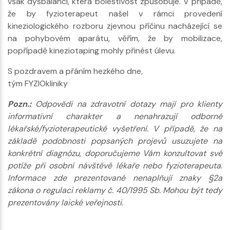
však dysbalancí, která bolestivost způsobuje. V případě,
že by fyzioterapeut našel v rámci provedení
kineziologického rozboru zjevnou příčinu nacházející se
na pohybovém aparátu, věřím, že by mobilizace,
popřípadě kineziotaping mohly přinést úlevu.
S pozdravem a přáním hezkého dne,
tým FYZIOkliniky
Pozn.:
Odpovědi na zdravotní dotazy mají pro klienty
informativní charakter a nenahrazují odborné
lékařské/fyzioterapeutické vyšetření. V případě, že na
základě podobnosti popsaných projevů usuzujete na
konkrétní diagnózu, doporučujeme Vám konzultovat své
potíže při osobní návštěvě lékaře nebo fyzioterapeuta.
Informace zde prezentované nenaplňují znaky §2a
zákona o regulaci reklamy č. 40/1995 Sb. Mohou být tedy
prezentovány laické veřejnosti.