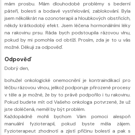
mám prosbu. Mám dlouhodobé problémy s bederní
páteří, bolesti a bodavé vystřelování, zablokování. Byla
jsem několikrát na ozonoterapii a hloubkových obstřicích,
někdy krátkodobý efekt. Jsem léčena hormonálními léky
na rakovinu prsu. Ráda bych podstoupila rázovou vlnu,
pokud by mi pomohla od obtíží. Prosím, zda je to u vás
možné. Děkuji za odpověď.
Odpověď
Dobrý den,
bohužel onkologické onemocnění je kontraindikací pro
léčbu rázovou vlnou, jelikož podporuje přirozené procesy
v těle a je možné, že by to právě podpořilo i tu rakovinu.
Pokud budete mít od Vašeho onkologa potvrzené, že už
jste doléčená, neměl by být problém.
Každopádně mohli bychom Vám pomoci alespoň
manuální fyzioterapií, pokud byste měla zájem.
Fyzioterapeut zhodnotí a zjistí příčinu bolestí a pak s