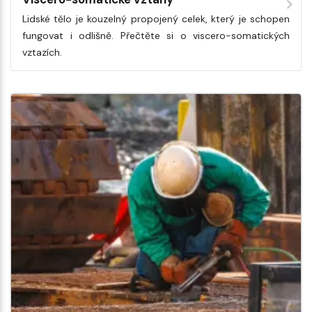
Lidské tělo je kouzelný propojený celek, který je schopen
fungovat i odlišně. Přečtěte si o viscero-somatických
vztazích.