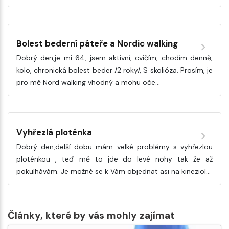
Bolest bederní páteře a Nordic walking
Dobrý den,je mi 64, jsem aktivní, cvičím, chodím denně,
kolo, chronická bolest beder /2 roky/, S skolióza. Prosím, je
pro mě Nord walking vhodný a mohu oče…
Vyhřezlá ploténka
Dobrý den,delší dobu mám velké problémy s vyhřezlou
ploténkou , teď mě to jde do levé nohy tak že až
pokulhávám. Je možné se k Vám objednat asi na kineziol…
Články, které by vás mohly zajímat