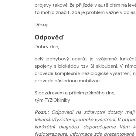
projevy takové, že při jízdě v autě cítím na l
to mohlo značit, zda je problém vážně v oblas
Nabídka léčby
Děkuji.
FYZIOklinice
Odpověď
Dobrý den,
celý pohybový aparát je vzájemně funkčně 
spojeny s blokádou tzv. SI skloubení. V rám
provede komplexní kineziologické vyšetření, n
Nabídka masá
provede následnou mobilizaci.
S pozdravem a přáním pěkného dne,
tým FYZIOkliniky
Pozn.:
Odpovědi na zdravotní dotazy mají p
lékařské/fyzioterapeutické vyšetření. V příp
konkrétní diagnózu, doporučujeme Vám ko
fyzioterapeuta. Informace zde prezentované