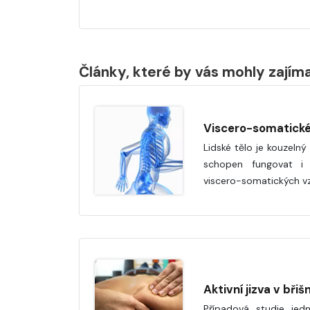
Články, které by vás mohly zajím
Viscero-somatické
Lidské tělo je kouzelný
schopen fungovat i 
viscero-somatických vz
Aktivní jizva v břiš
Případová studie jed