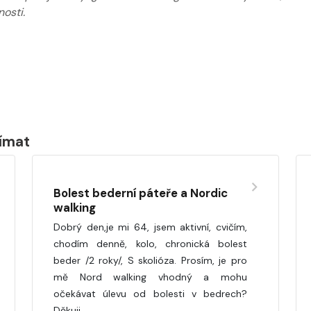
osti.
jímat
Bolest bederní páteře a Nordic
walking
Dobrý den,je mi 64, jsem aktivní, cvičím,
chodím denně, kolo, chronická bolest
beder /2 roky/, S skolióza. Prosím, je pro
mě Nord walking vhodný a mohu
očekávat úlevu od bolesti v bedrech?
Děkuji.