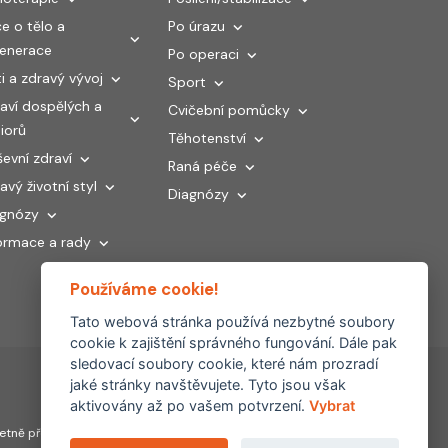
e o tělo a
Po úrazu
generace
Po operaci
i a zdravý vývoj
Sport
aví dospělých a
Cvičební pomůcky
iorů
Těhotenství
evní zdraví
Raná péče
avý životní styl
Diagnózy
agnózy
ormace a rady
Používáme cookie!
Tato webová stránka používá nezbytné soubory
cookie k zajištění správného fungování. Dále pak
sledovací soubory cookie, které nám prozradí
jaké stránky navštěvujete. Tyto jsou však
aktivovány až po vašem potvrzení.
Vybrat
Partnerské
tně převzetí, šíření či
weby: