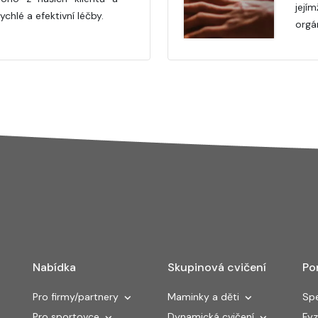
jejím
chlé a efektivní léčby.
orgá
Nabídka
Skupinová cvičení
Po
Pro firmy/partnery
Maminky a děti
Spe
Pro sportovce
Dynamická cvičení
Fyz