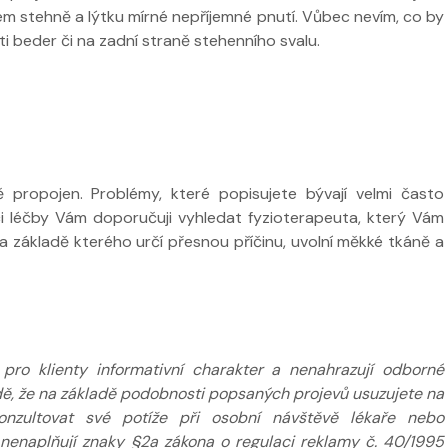
evém stehně a lýtku mírné nepříjemné pnutí. Vůbec nevím, co by
ti beder či na zadní straně stehenního svalu.
 ve
Nabídka léčby ve
FYZIOklinice
Nabídka léčb
FYZIOklinice
propojen. Problémy, které popisujete bývají velmi často
ci léčby Vám doporučuji vyhledat fyzioterapeuta, který Vám
a základě kterého určí přesnou příčinu, uvolní měkké tkáně a
ží
Nabídka masáží
Nabídka mas
ro klienty informativní charakter a nenahrazují odborné
adě, že na základě podobnosti popsaných projevů usuzujete na
nzultovat své potíže při osobní návštěvě lékaře nebo
 nenaplňují znaky §2a zákona o regulaci reklamy č. 40/1995