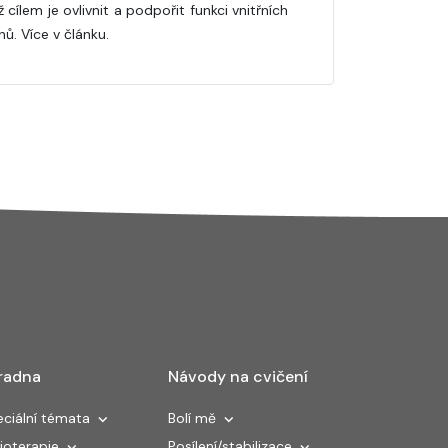
ž cílem je ovlivnit a podpořit funkci vnitřních
nů. Více v článku.
radna
Návody na cvičení
ciální témata
Bolí mě
ioterapie
Posílení/stabilizace