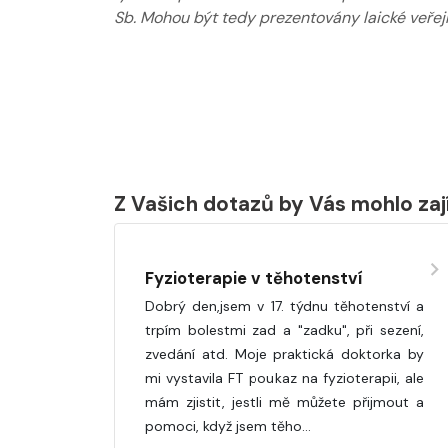
Sb. Mohou být tedy prezentovány laické veřejn
Z Vašich dotazů by Vás mohlo za
Fyzioterapie v těhotenství
Dobrý den,jsem v 17. týdnu těhotenství a
trpím bolestmi zad a "zadku", při sezení,
zvedání atd. Moje praktická doktorka by
mi vystavila FT poukaz na fyzioterapii, ale
mám zjistit, jestli mě můžete přijmout a
pomoci, když jsem těho…