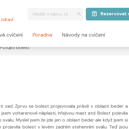
Rezervovat 
zdraví
vá cvičení
Poradna
Návody na cvičení
Putující bolest
ti zad. Zprvu se bolest projevovala právě v oblasti beder a
jsem voltarenové náplasti, hřejivou mast atd. Bolest polevila
svalu. Myslel jsem že jde jen o oblast beder ale když jsem si
 projevila bolest v levém zadním stehenním svalu. Teď jsou