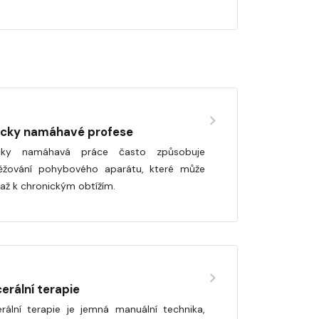
icky namáhavé profese
icky namáhavá práce často způsobuje
ěžování pohybového aparátu, které může
 až k chronickým obtížím.
erální terapie
erální terapie je jemná manuální technika,