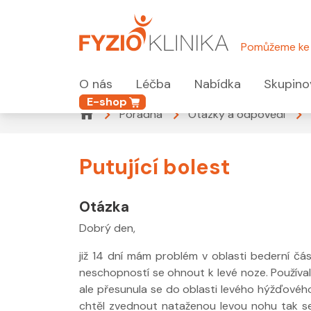
Pomůžeme ke 
O nás
Léčba
Nabídka
Skupino
E-shop
Poradna
Otázky a odpovědi
Putující bolest
Otázka
Dobrý den,
již 14 dní mám problém v oblasti bederní čás
neschopností se ohnout k levé noze. Používal 
ale přesunula se do oblasti levého hýžďového 
chtěl zvednout nataženou levou nohu tak se