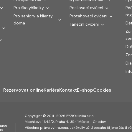
Pro školy/školky
Posilovací cvičení
Péč
re
Pro seniory a klienty
Protahovací cvičení
doma
Dět
Taneční cvičení
Zdr
sen
Duš
Zdr
Di
Inf
Rezervovat online
Kariéra
Kontakt
E-shop
Cookies
Copyright © 2011–2026 FYZIOklinika s.r.o.
Machkova 1642/2, Praha 4, Jižní Město – Chodov
inace
Všechna práva vyhrazena. Jakékoliv užití obsahu či jeho částí vče
19