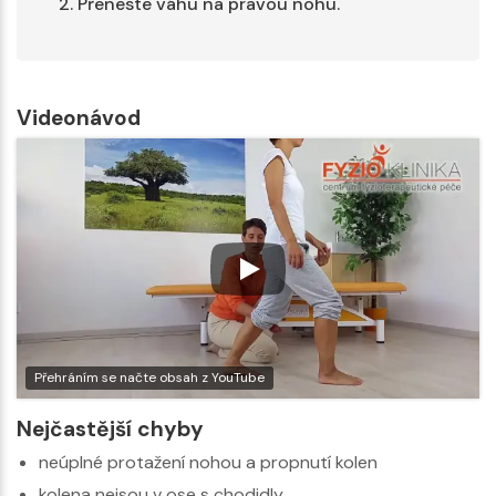
Přeneste váhu na pravou nohu.
Videonávod
Přehráním se načte obsah z YouTube
Nejčastější chyby
neúplné protažení nohou a propnutí kolen
kolena nejsou v ose s chodidly