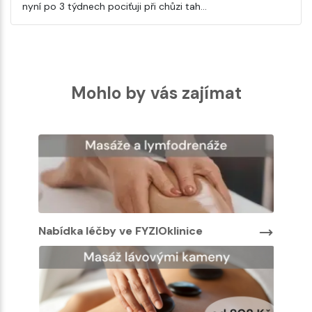
nyní po 3 týdnech pociťuji při chůzi tah…
Mohlo by vás zajímat
Nabídka léčby ve FYZIOklinice
Nabíd