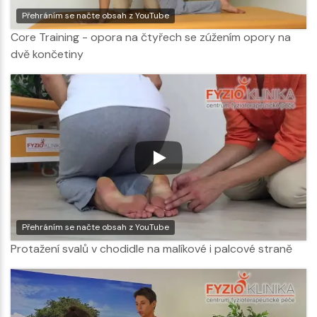
Přehráním se načte obsah z YouTube
Core Training - opora na čtyřech se zúžením opory na
dvě končetiny
Přehráním se načte obsah z YouTube
Protažení svalů v chodidle na malíkové i palcové straně