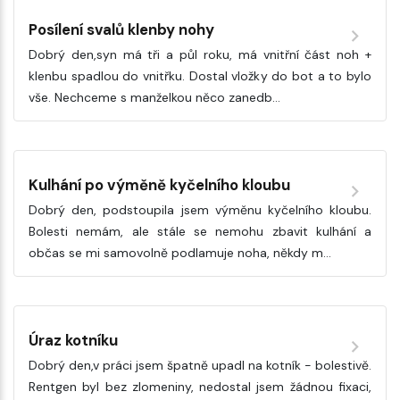
Posílení svalů klenby nohy
Dobrý den,syn má tři a půl roku, má vnitřní část noh +
klenbu spadlou do vnitřku. Dostal vložky do bot a to bylo
vše. Nechceme s manželkou něco zanedb…
Kulhání po výměně kyčelního kloubu
Dobrý den, podstoupila jsem výměnu kyčelního kloubu.
Bolesti nemám, ale stále se nemohu zbavit kulhání a
občas se mi samovolně podlamuje noha, někdy m…
Úraz kotníku
Dobrý den,v práci jsem špatně upadl na kotník - bolestivě.
Rentgen byl bez zlomeniny, nedostal jsem žádnou fixaci,