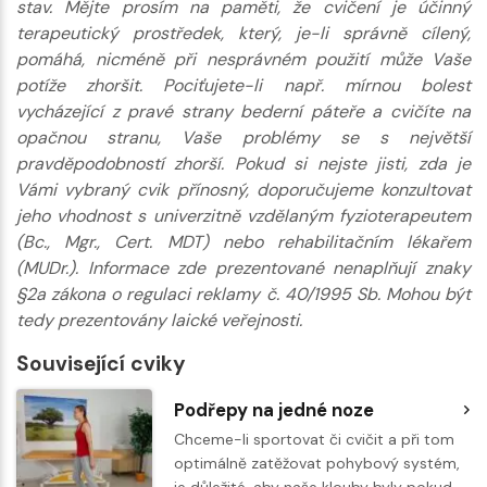
stav. Mějte prosím na paměti, že cvičení je účinný
terapeutický prostředek, který, je-li správně cílený,
pomáhá, nicméně při nesprávném použití může Vaše
potíže zhoršit. Pociťujete-li např. mírnou bolest
vycházející z pravé strany bederní páteře a cvičíte na
opačnou stranu, Vaše problémy se s největší
pravděpodobností zhorší. Pokud si nejste jisti, zda je
Vámi vybraný cvik přínosný, doporučujeme konzultovat
jeho vhodnost s univerzitně vzdělaným fyzioterapeutem
(Bc., Mgr., Cert. MDT) nebo rehabilitačním lékařem
(MUDr.). Informace zde prezentované nenaplňují znaky
§2a zákona o regulaci reklamy č. 40/1995 Sb. Mohou být
tedy prezentovány laické veřejnosti.
Související cviky
Podřepy na jedné noze
Chceme-li sportovat či cvičit a při tom
optimálně zatěžovat pohybový systém,