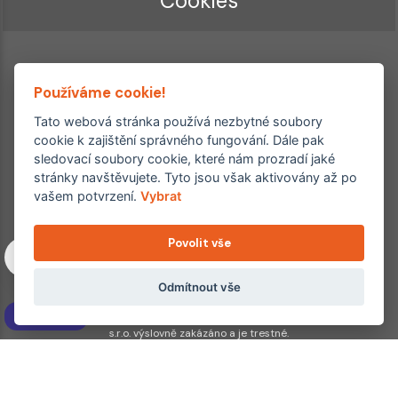
Cookies
Používáme cookie!
Tato webová stránka používá nezbytné soubory
cookie k zajištění správného fungování. Dále pak
sledovací soubory cookie, které nám prozradí jaké
Ordinace roku
Rehabilitační ordinace
stránky navštěvujete. Tyto jsou však aktivovány až po
2. místo – 2017/2019
vašem potvrzení.
Vybrat
3. místo – 2018
Povolit vše
Copyright © 2011–2026 FYZIOklinika s.r.o.
Machkova 1642/2, Praha 4, Jižní Město – Chodov
Všechna práva vyhrazena. Jakékoliv užití obsahu či jeho částí
Odmítnout vše
včetně převzetí, šíření či dalšího zpřístupňování článků,
NAVÍC
fotografií, grafiky a videí veřejnosti je bez souhlasu FYZIOklinika
s.r.o. výslovně zakázáno a je trestné.
Partnerské weby:
hojeni.cz