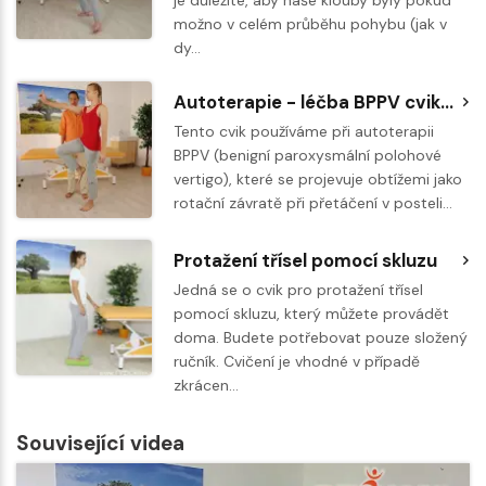
je důležité, aby naše klouby byly pokud
možno v celém průběhu pohybu (jak v
dy…
Autoterapie - léčba BPPV cvik č. 4
Tento cvik používáme při autoterapii
BPPV (benigní paroxysmální polohové
vertigo), které se projevuje obtížemi jako
rotační závratě při přetáčení v posteli…
Protažení třísel pomocí skluzu
Jedná se o cvik pro protažení třísel
pomocí skluzu, který můžete provádět
doma. Budete potřebovat pouze složený
ručník. Cvičení je vhodné v případě
zkrácen…
Související videa