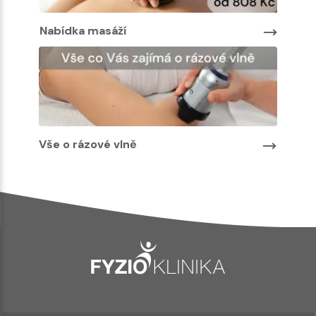
Nabídka masáží
Nabíd
Vše o rázové vlně