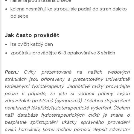
ramena jsou stažená u sebe
kolena nesměřují ke stropu, ale padají do stran daleko
od sebe
Jak často provádět
lze cvičit každý den
zpočátku provádějte 6-8 opakování ve 3 sériích
Pozn.:
Cviky prezentované na našich webových
stránkách jsou připraveny a prezentovány univerzitně
vzdělanými fyzioterapeuty. Jednotlivé cviky provádějte
pouze v případě, že jste si vědomi příčiny svých
zdravotních problémů (symptomů). Léčebná doporučení
nenahrazují lékařské/fyzioterapeutické vyšetření. Účelem
naší databáze fyzioterapeutických cviků je snaha o
bezplatné zpřístupnění ukázky správného provedení
cviků komukoliv, komu mohou pomoci zlepšit zdravotní