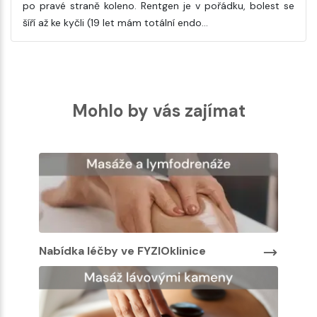
po pravé straně koleno. Rentgen je v pořádku, bolest se
šíří až ke kyčli (19 let mám totální endo…
Mohlo by vás zajímat
Nabídka léčby ve FYZIOklinice
Nabíd