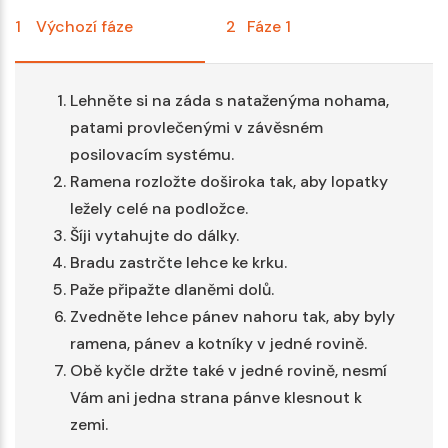
1
Výchozí fáze
2
Fáze 1
3
Lehněte si na záda s nataženýma nohama,
patami provlečenými v závěsném
posilovacím systému.
Ramena rozložte doširoka tak, aby lopatky
ležely celé na podložce.
Šíji vytahujte do dálky.
Bradu zastrčte lehce ke krku.
Paže připažte dlaněmi dolů.
Zvedněte lehce pánev nahoru tak, aby byly
ramena, pánev a kotníky v jedné rovině.
Obě kyčle držte také v jedné rovině, nesmí
Vám ani jedna strana pánve klesnout k
zemi.