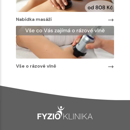
Nabídka masáží
Nabíd
Vše o rázové vlně