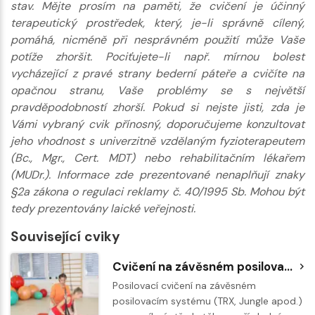
stav. Mějte prosím na paměti, že cvičení je účinný
terapeutický prostředek, který, je-li správně cílený,
pomáhá, nicméně při nesprávném použití může Vaše
potíže zhoršit. Pociťujete-li např. mírnou bolest
vycházející z pravé strany bederní páteře a cvičíte na
opačnou stranu, Vaše problémy se s největší
pravděpodobností zhorší. Pokud si nejste jisti, zda je
Vámi vybraný cvik přínosný, doporučujeme konzultovat
jeho vhodnost s univerzitně vzdělaným fyzioterapeutem
(Bc., Mgr., Cert. MDT) nebo rehabilitačním lékařem
(MUDr.). Informace zde prezentované nenaplňují znaky
§2a zákona o regulaci reklamy č. 40/1995 Sb. Mohou být
tedy prezentovány laické veřejnosti.
Související cviky
Cvičení na závěsném posilovacím systému - dámský klik
Posilovací cvičení na závěsném
posilovacím systému (TRX, Jungle apod.)