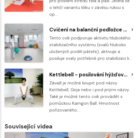
pro posílení středu těla a paží. Jedná se
o lehčí variantu kliku v závěsu rukou s
op…
Cvičení na balanční podložce BOSU - výpad
Tento cvik podporuje aktivitu hlubokého
stabilizačního systému (svalů hluboko
uložených podél páteře), aktivuje a
posiluje svaly potřebné pro stabilizaci k…
Kettlebell - posilování hýžďového svalstva a zadní strany stehen
Závaží je možné koupit pod názvy
Kettlebell, Girja nebo i pod jinými názvy.
Také je možné tento cvik provádět s
pomůckou Kamgon Ball. Hmotnost
pořizovaného…
Související videa