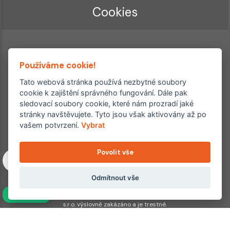
Cookies
Používáme cookie!
Tato webová stránka používá nezbytné soubory
cookie k zajištění správného fungování. Dále pak
sledovací soubory cookie, které nám prozradí jaké
Ordinace roku
Rehabilitační ordinace
stránky navštěvujete. Tyto jsou však aktivovány až po
2. místo – 2017/2019
vašem potvrzení.
Vybrat
3. místo – 2018
Povolit vše
Copyright © 2011–2026 FYZIOklinika s.r.o.
Machkova 1642/2, Praha 4, Jižní Město – Chodov
Všechna práva vyhrazena. Jakékoliv užití obsahu či jeho částí
Odmítnout vše
včetně převzetí, šíření či dalšího zpřístupňování článků,
NAVÍC
fotografií, grafiky a videí veřejnosti je bez souhlasu FYZIOklinika
s.r.o. výslovně zakázáno a je trestné.