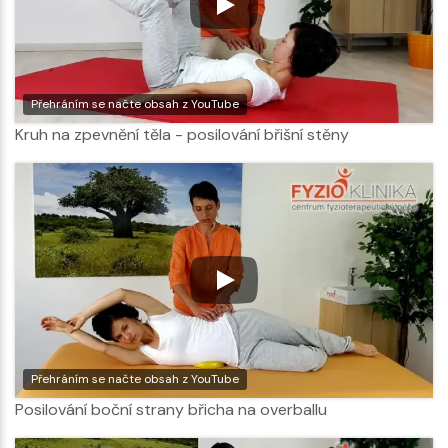
Přehráním se načte obsah z YouTube
Kruh na zpevnění těla - posilování břišní stěny
Přehráním se načte obsah z YouTube
Posilování boční strany břicha na overballu