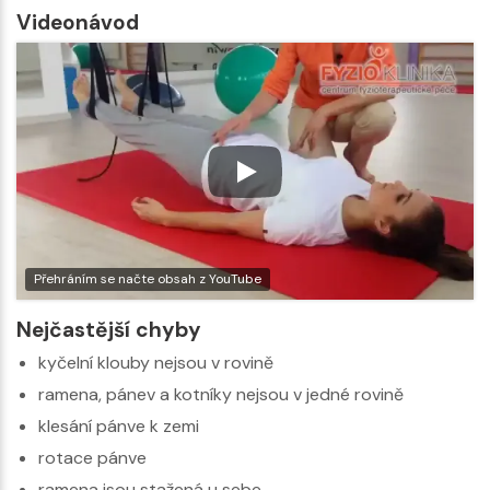
Videonávod
Přehráním se načte obsah z YouTube
Nejčastější chyby
kyčelní klouby nejsou v rovině
ramena, pánev a kotníky nejsou v jedné rovině
klesání pánve k zemi
rotace pánve
ramena jsou stažená u sebe