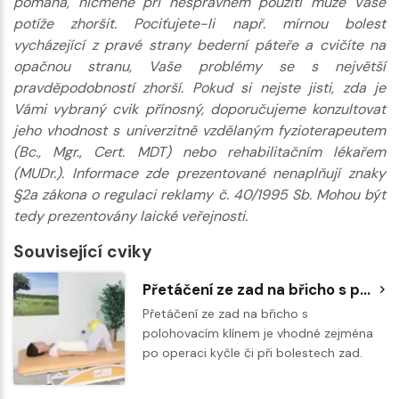
pomáhá, nicméně při nesprávném použití může Vaše
potíže zhoršit. Pociťujete-li např. mírnou bolest
vycházející z pravé strany bederní páteře a cvičíte na
opačnou stranu, Vaše problémy se s největší
pravděpodobností zhorší. Pokud si nejste jisti, zda je
Vámi vybraný cvik přínosný, doporučujeme konzultovat
jeho vhodnost s univerzitně vzdělaným fyzioterapeutem
(Bc., Mgr., Cert. MDT) nebo rehabilitačním lékařem
(MUDr.). Informace zde prezentované nenaplňují znaky
§2a zákona o regulaci reklamy č. 40/1995 Sb. Mohou být
tedy prezentovány laické veřejnosti.
Související cviky
Přetáčení ze zad na břicho s polohovacím klínem
Přetáčení ze zad na břicho s
polohovacím klínem je vhodné zejména
po operaci kyčle či při bolestech zad.