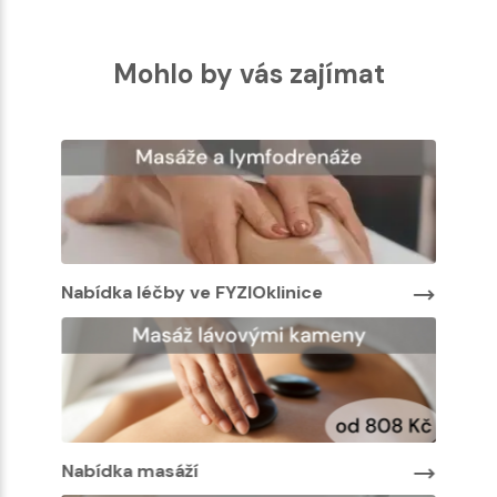
Mohlo by vás zajímat
Nabídka léčby ve FYZIOklinice
Nabíd
Nabíd
Nabídka masáží