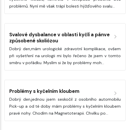
problémů. Nyní mě však trápí bolesti hýžďového svalu…
Svalové dysbalance v oblasti kyčlí a pánve
způsobené skoliózou
Dobrý den,mám urologické zdravotní komplikace, ovšem
při vyšetření na urologii mi bylo řečeno že jsem v tomto
směru v pořádku. Myslím si že by problémy moh…
Problémy s kyčelním kloubem
Dobrý den,jednou jsem seskočil z osobního automobilu
Pick-up a od té doby mám problémy s kyčelním kloubem
pravé nohy. Chodím na Magnetoterapii. Chvilku po…