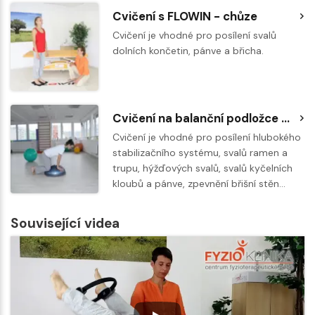
Cvičení s FLOWIN - chůze
Cvičení je vhodné pro posílení svalů
dolních končetin, pánve a břicha.
Cvičení na balanční podložce BOSU - zanožování na všech čyřech
Cvičení je vhodné pro posílení hlubokého
stabilizačního systému, svalů ramen a
trupu, hýžďových svalů, svalů kyčelních
kloubů a pánve, zpevnění břišní stěn…
Související videa