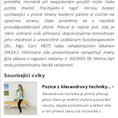
pomáhá, nicméně při nesprávném použití může Vaše
potíže zhoršit. Pociťujete-li např. mírnou bolest
vycházející z pravé strany bederní páteře a cvičíte na
opačnou stranu, Vaše problémy se s největší
pravděpodobností zhorší. Pokud si nejste jisti, zda je
Vámi vybraný cvik přínosný, doporučujeme konzultovat
jeho vhodnost s univerzitně vzdělaným fyzioterapeutem
(Bc., Mgr., Cert. MDT) nebo rehabilitačním lékařem
(MUDr.). Informace zde prezentované nenaplňují znaky
§2a zákona o regulaci reklamy č. 40/1995 Sb. Mohou být
tedy prezentovány laické veřejnosti.
Související cviky
Pozice z Alexandrovy techniky - poloha opice
Alexandrova technika je jemný přístup,
jehož cílem je změnit chybné posturální
návyky, zlepšit pohyblivost a držení těla
a tím přinést úlevu od chronické z…