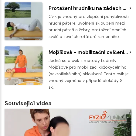
Protažení hrudníku na zádech na overballu
Cvik je vhodný pro zlepšení pohyblivosti
hrudní páteře, uvolnění skloubení mezi
hrudní páteří a žebry, protažení prsních
svalů a zevních rotátorů ramenního…
Mojžíšová - mobilizační cvičení žabák
Jedná se o cvik z metody Ludmily
Mojžíšové pro mobilizaci křížokyčelního
(sakroiliakálního) skloubení. Tento cvik je
vhodný zejména v případě blokády SI
sk…
Související videa