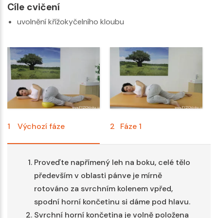
Cíle cvičení
uvolnění křížokyčelního kloubu
1
Výchozí fáze
2
Fáze 1
3
Proveďte napřímený leh na boku, celé tělo
především v oblasti pánve je mírně
rotováno za svrchním kolenem vpřed,
spodní horní končetinu si dáme pod hlavu.
Svrchní horní končetina je volně položena