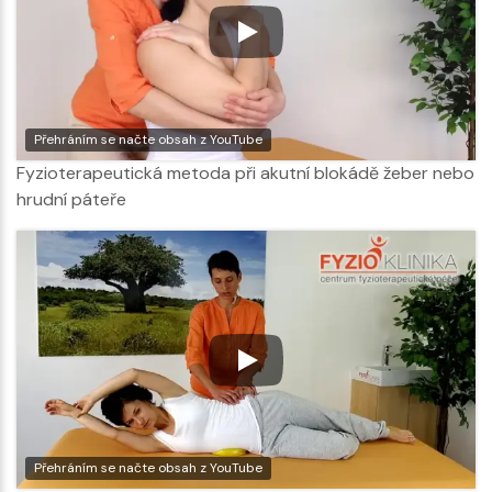
Přehráním se načte obsah z YouTube
Fyzioterapeutická metoda při akutní blokádě žeber nebo
hrudní páteře
Přehráním se načte obsah z YouTube