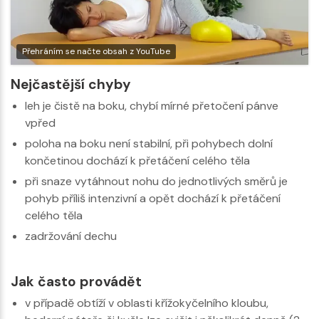
Přehráním se načte obsah z YouTube
Nejčastější chyby
leh je čistě na boku, chybí mírné přetočení pánve
vpřed
poloha na boku není stabilní, při pohybech dolní
končetinou dochází k přetáčení celého těla
při snaze vytáhnout nohu do jednotlivých směrů je
pohyb příliš intenzivní a opět dochází k přetáčení
celého těla
zadržování dechu
Jak často provádět
v případě obtíží v oblasti křížokyčelního kloubu,