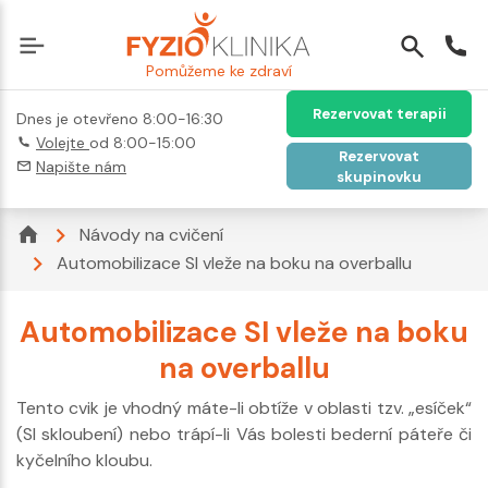
Pomůžeme ke zdraví
Rezervovat terapii
Dnes je otevřeno 8:00-16:30
Volejte
od 8:00-15:00
Rezervovat
Napište nám
skupinovku
Návody na cvičení
Automobilizace SI vleže na boku na overballu
Automobilizace SI vleže na boku
na overballu
Tento cvik je vhodný máte-li obtíže v oblasti tzv. „esíček“
(SI skloubení) nebo trápí-li Vás bolesti bederní páteře či
kyčelního kloubu.