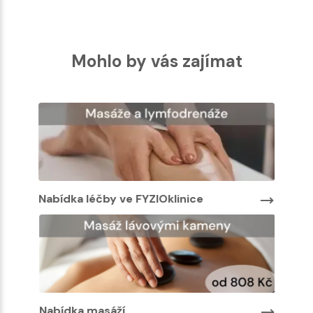
Mohlo by vás zajímat
Nabídka léčby ve FYZIOklinice
Nabíd
Nabídka masáží
Nabíd