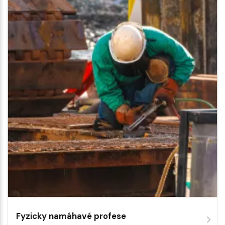
Fyzicky namáhavé profese