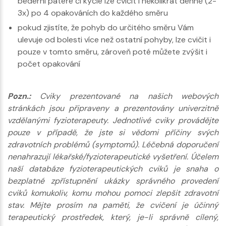
bederní páteře či kyčle lze cvičit i několikrát denně (2-
3x) po 4 opakováních do každého směru
pokud zjistíte, že pohyb do určitého směru Vám
ulevuje od bolesti více než ostatní pohyby, lze cvičit i
pouze v tomto směru, zároveň poté můžete zvýšit i
počet opakování
Pozn.:
Cviky prezentované na našich webových
stránkách jsou připraveny a prezentovány univerzitně
vzdělanými fyzioterapeuty. Jednotlivé cviky provádějte
pouze v případě, že jste si vědomi příčiny svých
zdravotních problémů (symptomů). Léčebná doporučení
nenahrazují lékařské/fyzioterapeutické vyšetření. Účelem
naší databáze fyzioterapeutických cviků je snaha o
bezplatné zpřístupnění ukázky správného provedení
cviků komukoliv, komu mohou pomoci zlepšit zdravotní
stav. Mějte prosím na paměti, že cvičení je účinný
terapeutický prostředek, který, je-li správně cílený,