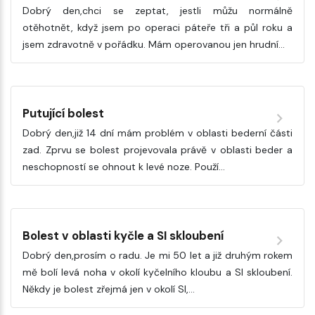
Dobrý den,chci se zeptat, jestli můžu normálně
otěhotnět, když jsem po operaci páteře tři a půl roku a
jsem zdravotně v pořádku. Mám operovanou jen hrudní…
Putující bolest
Dobrý den,již 14 dní mám problém v oblasti bederní části
zad. Zprvu se bolest projevovala právě v oblasti beder a
neschopností se ohnout k levé noze. Použí…
Bolest v oblasti kyčle a SI skloubení
Dobrý den,prosím o radu. Je mi 50 let a již druhým rokem
mě bolí levá noha v okolí kyčelního kloubu a SI skloubení.
Někdy je bolest zřejmá jen v okolí SI,…