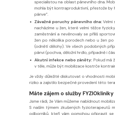
specialistou na oblast pánevního dna. Mobil
mohla být kontraproduktivní, přestože by hl
pánve”.
Závažné poruchy pánevního dna:
Velmi 
nacházíme u žen, které velmi těžce fyzicky
zaměstnání a nevěnovaly se příliš sportovní
žen po několika porodech nebo u žen po 
(odnětí dělohy). Ve všech podobných přípa
pánvi (pochva, děložní hrdlo, případně i čá
Akutní infekce nebo záněty:
Pokud má že
v těle, může být mobilizace kostrče kontrai
Je vždy důležité diskutovat o vhodnosti mobi
riziko a zajistilo bezpečné provedení této tera
Máte zájem o služby FYZIOkliniky
Jsme rádi, že Vám můžeme nabídnout mobiliza
S naším týmem zkušených fyzioterapeutů mů
odborníků, kteří vám pomohou připravit se