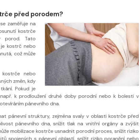
strče před porodem?
 se zaměřuje na
osunutí kostrče
ý porod. Tato
 je kostrč nebo
nutá, což může
 kostrče nebo
esných změn, kdy
kání. Pokud je
např. k prodloužení druhé doby porodní nebo k bolesti v
 otevíráním pánevního dna.
nat pánevní struktury, zejména svaly v oblasti kostrče před
vost pánevního dna, snížit tlak na vnitřní orgány a zvýšit
že mobilizace kostrče usnadnit porodní proces, snížit riziko
tů spojených s pánevní oblastí, snížit riziko poranění nebo