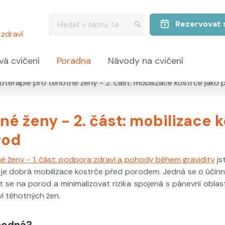
Rezervovat 
zdraví
vá cvičení
Poradna
Návody na cvičení
ioterapie pro těhotné ženy - 2. část: mobilizace kostrče jak
né ženy - 2. část: mobilizace 
rod
é ženy - 1. část: podpora zdraví a pohody během gravidity
js
u je dobrá mobilizace kostrče před porodem. Jedná se o účin
e na porod a minimalizovat rizika spojená s pánevní oblastí
í těhotných žen.
vhodná?