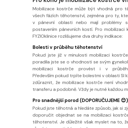
Mobilizace kostrče může být vhodná pro t
všech fázích těhotenství, zejména pro ty, kte
v pánevní oblasti nebo mají problémy s
postavením pánevních kostí. Pro mobilizaci 
FYZIOklinice rozlišujeme dva druhy indikace:
Bolesti v průběhu těhotenství
Pokud jste již v minulosti mobilizaci kostr
poradila jste se o vhodnosti se svým gyneko
Nabídka léčby ve
Nabídka léčby
mobilizaci kostrče provést i v průběhu
FYZIOklinice
FYZIOklinice
Především pokud trpíte bolestmi v oblasti SI 
zdůraznit, že mobilizace kostrče není vhodn
transferu a podobně. Vždy je nutné každou mobi
Pro snadnější porod (DOPORUČUJEME 😊)
Pokud jste těhotná a hledáte způsob, jak si 
doporučit objednat se na mobilizaci kostrče
Nabídka masáží
Nabídka masá
těhotenství. Je důležité však myslet na to,