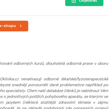
Objednat
 e-shopu
 MDT
od 1872 do 2340
Kč
Objednat
lvování odborných kurzů, dlouholetá odborná praxe v oboru
inika.cz nenahrazují odborné lékařské/fyzioterapeutické
k abyste snadněji porozuměli dané problematice například po
ého specialisty. Cílem naší databáze článků je nabídnout Vám
 o jednotlivých potížích pohybového aparátu, se kterými se
m jazykem (některá složitější zdravotní témata v zájmu
případě, že na základě podobnosti zde popsaných projevů