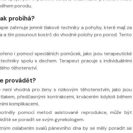
e během porodu.
jak probíhá?
apie zahrnuje jemné tlakové techniky a pohyby, které mají za
dna a tím posunout kostrč do vhodné polohy pro porod. Tento
řeno i pomocí speciálních pomůcek, jako jsou terapeutické
techniky spolu s dechem. Terapeut pracuje s individuálními
dého těhotenství.
če provádět?
 není vhodná pro ženy s rizikovým těhotenstvím, jako jsou
 tlakem, předčasnými kontrakcemi, krvácením kdykoli během
ními komplikacemi.
hotněly pomocí metod asistované reprodukce, může být
ležité se poradit se svým gynekologem.
zným oslabením svalů pánevního dna by se měly poradit se