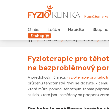
Pomůžeme ke 
O nás
Léčba
Nabídka
Skupino
E-shop
Poradna
Články o zdraví
Fyz
Fyzioterapie pro těhot
na bezproblémový po
V předchozím článku:
Fyzioterapie pro těhotn
průběhu těhotenství. Nyní se dozvíte, k čem
která může pomoci těhotným ženám připravit s
služeb, které jsou zaměřeny na podporu zdrav
Pro koho je mobilizace kostrče 