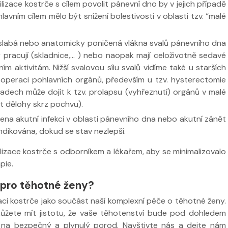
izace kostrče s cílem povolit pánevní dno by v jejich případě
avním cílem mělo být snížení bolestivosti v oblasti tzv. “malé
slabá nebo anatomicky poničená vlákna svalů pánevního dna
 pracují (skladnice,... ) nebo naopak mají celoživotně sedavé
m aktivitám. Nižší svalovou sílu svalů vidíme také u starších
operaci pohlavních orgánů, především u tzv. hysterectomie
dech může dojít k tzv. prolapsu (vyhřeznutí) orgánů v malé
st dělohy skrz pochvu).
na akutní infekci v oblasti pánevního dna nebo akutní zánět
ndikována, dokud se stav nezlepší.
lizace kostrče s odborníkem a lékařem, aby se minimalizovalo
pie.
 pro těhotné ženy?
ci kostrče jako součást naší komplexní péče o těhotné ženy.
žete mít jistotu, že vaše těhotenství bude pod dohledem
 na bezpečný a plynulý porod. Navštivte nás a dejte nám