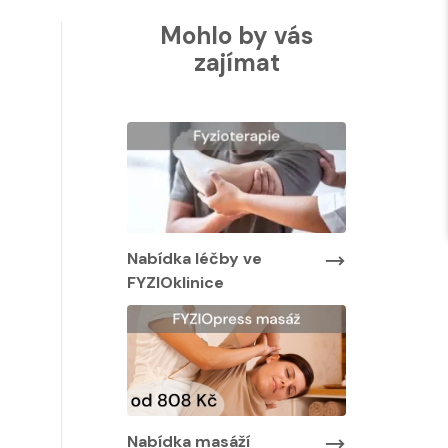
Mohlo by vás
zajímat
Nabídka léčby ve
Nabídka lé
FYZIOklinice
FYZIOklinic
y ve
Nabídka masáží
Nabídka ma
áží