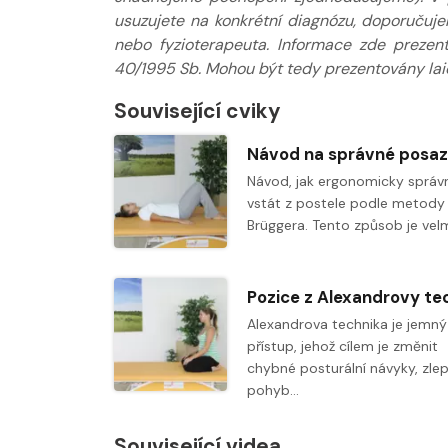
usuzujete na konkrétní diagnózu, doporučuj
nebo fyzioterapeuta. Informace zde prezen
40/1995 Sb. Mohou být tedy prezentovány laic
Související cviky
Návod, jak ergonomicky správ
vstát z postele podle metody 
Brüggera. Tento způsob je vel
Alexandrova technika je jemný
přístup, jehož cílem je změnit
chybné posturální návyky, zlep
pohyb…
Související videa