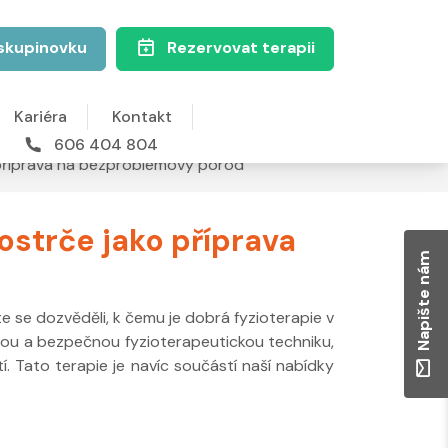
skupinovku
Rezervovat terapii
Kariéra
Kontakt
606 404 804
o příprava na bezproblémový porod
kostrče jako příprava
Napište nám
te se dozvěděli, k čemu je dobrá fyzioterapie v
nou a bezpečnou fyzioterapeutickou techniku,
. Tato terapie je navíc součástí naší nabídky