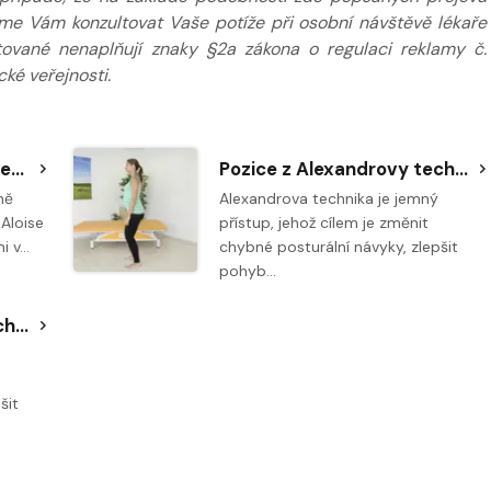
eme Vám konzultovat Vaše potíže při osobní návštěvě lékaře
tované nenaplňují znaky §2a zákona o regulaci reklamy č.
ké veřejnosti.
Návod na správné posazení na posteli dle Aloise Brüggera
Pozice z Alexandrovy techniky - poloha opice
ně
Alexandrova technika je jemný
Aloise
přístup, jehož cílem je změnit
mi v…
chybné posturální návyky, zlepšit
pohyb…
Pozice z Alexandrovy techniky - poloha na všech čtyřech
šit