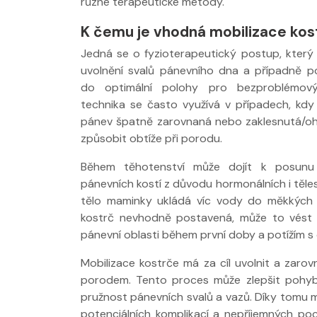
různé terapeutické metody.
K čemu je vhodná mobilizace ko
Jedná se o fyzioterapeutický postup, který
uvolnění svalů pánevního dna a případně p
do optimální polohy pro bezproblémov
technika se často využívá v případech, kdy
pánev špatně zarovnaná nebo zaklesnutá/oh
způsobit obtíže při porodu.
Během těhotenství může dojít k posunu
pánevních kostí z důvodu hormonálních i těl
tělo maminky ukládá víc vody do měkkých t
kostrč nevhodně postavená, může to vést 
pánevní oblasti během první doby a potížím s
Mobilizace kostrče má za cíl uvolnit a zarov
porodem. Tento proces může zlepšit pohybli
pružnost pánevních svalů a vazů. Díky tomu mů
potenciálních komplikací a nepříjemných poci