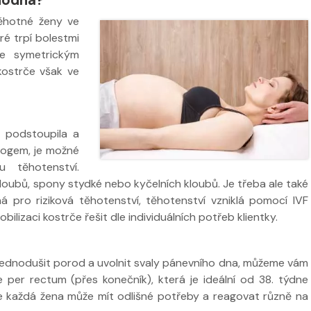
ěhotné ženy ve
ré trpí bolestmi
e symetrickým
kostrče však ve
če podstoupila a
logem, je možné
 ve
 těhotenství.
Nabídka léčby ve
Nabídka léčb
kloubů, spony stydké nebo kyčelních kloubů. Je třeba ale také
FYZIOklinice
FYZIOklinice
á pro riziková těhotenství, těhotenství vzniklá pomocí IVF
lizaci kostrče řešit dle individuálních potřeb klientky.
zjednodušit porod a uvolnit svaly pánevního dna, můžeme vám
 per rectum (přes konečník), která je ideální od 38. týdne
ží
 že každá žena může mít odlišné potřeby a reagovat různě na
Nabídka masáží
Nabídka mas