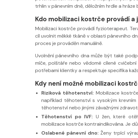
trhlin v pánevním dně, děložním hrdle a hráz
Kdo mobilizaci kostrče provádí a 
Mobilizaci kostrče provádí fyzioterapeut. Ter
cíl uvolnit měkké tkáně v oblasti pánevního 
proces je prováděn manuálně.
Uvolnění pánevního dna může být také podpo
míče, polštáře nebo vědomé cílené cvičební 
potřebami klientky a respektuje specifika kaž
Kdy není možné mobilizaci kostr
Riziková těhotenství:
Mobilizace kostrče
například těhotenství s vysokým krevním
těhotenství nebo jinými závažnými zdravot
Těhotenství po IVF:
U žen, které otě
mobilizace kostrče kontraindikována. Je dů
Oslabené pánevní dno:
Ženy trpící výra