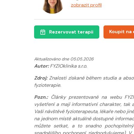
zobrazit profil
Koupit na
Rezervovat terapii
Mgr. Iva Bílková, Cert.
zobrazit profil
Aktualizováno dne 05.05.2026
Autor:
FYZIOklinika s.r.o.
Zdroj:
Znalosti získané během studia a abso
fyzioterapie.
Pozn.:
Články prezentované na webu FYZIOkl
vyšetření a mají informativní charakter, ta
Vaší návštěvě fyzioterapeuta, lékaře nebo jin
na jednom místě aktuálně dostupné informace
můžete setkat, a to snadno pochopitelný
snadnějšího pochopení zjednodušujeme). V 