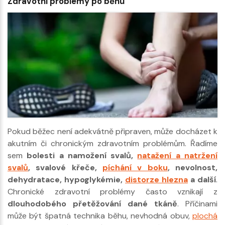
Zdravotní problémy po běhu
Pokud běžec není adekvátně připraven, může docházet k
akutním či chronickým zdravotním problémům. Řadíme
sem
bolesti a namožení svalů,
natažení a natržení
svalů
, svalové křeče,
píchání v boku
, nevolnost,
dehydratace, hypoglykémie,
distorze hlezna
a další
.
Chronické zdravotní problémy často vznikají z
dlouhodobého přetěžování dané tkáně
. Příčinami
může být špatná technika běhu, nevhodná obuv,
plochá