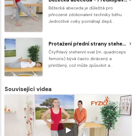
Běžecká abeceda je důležitá pro
přirozené zdokonalení techniky běhu.
Jednotlivé cviky pomáhají zlepš…
Protažení přední strany stehen vleže na břiše
Čtyřhlavý stehenní sval (m. quadriceps
femoris) bývá často zkrácený a
přetížený, což může způsobit a…
Související videa