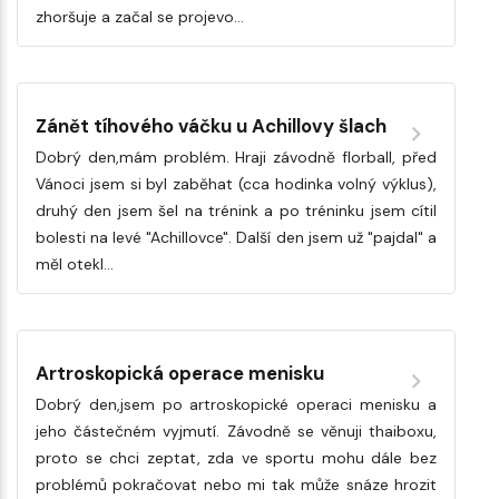
zhoršuje a začal se projevo…
Zánět tíhového váčku u Achillovy šlach
Dobrý den,mám problém. Hraji závodně florball, před
Vánoci jsem si byl zaběhat (cca hodinka volný výklus),
druhý den jsem šel na trénink a po tréninku jsem cítil
bolesti na levé "Achillovce". Další den jsem už "pajdal" a
měl otekl…
Artroskopická operace menisku
Dobrý den,jsem po artroskopické operaci menisku a
jeho částečném vyjmutí. Závodně se věnuji thaiboxu,
proto se chci zeptat, zda ve sportu mohu dále bez
problémů pokračovat nebo mi tak může snáze hrozit