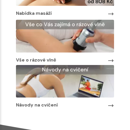
Nabídka masáží
Nabíd
Vše o rázové vlně
Návody na cvičení