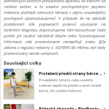
jednotlivých potížích pohybového aparátu, se kterými se
můžete setkat, a to snadno pochopitelným jazykem
(některá složitější zdravotní témata v zájmu snadnějšího
pochopení zjednodušujeme). V případě, že na základě
podobnosti zde popsaných projevů usuzujete na
konkrétní diagnózu, doporučujeme Vám konzultovat Vaše
potíže při osobní návštěvě lékaře nebo fyzioterapeuta.
Informace zde prezentované nenaplňují znaky §2a
zákona o regulaci reklamy č. 40/1995 Sb. Mohou být tedy
prezentovány laické veřejnosti.
Související cviky
Protažení přední strany bérce - relaxace peroneálních svalů
Prováděním tohoto cviku uvolníte
svalové napětí na přední a zevní straně
bérce, tím zvýšíte hybnost…
Běžecká abeceda - Předkopávání