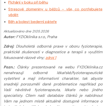
Píchání v boku při běhu
Stresové zlomeniny u běžců – vše, co potřebujete
vědět
Běh a bolest bederní páteře
Aktualizováno dne 21.05.2026
Autor:
FYZIOklinika s.r.o., Praha
Zdroj:
Dlouholetá odborná praxe v oboru fyzioterapie,
praktické zkušenosti v diagnostice a terapii s využitím
fokusované rázové vlny;
zdroj 1
Pozn.:
Články prezentované na webu FYZIOklinika.cz
nenahrazují odborné lékařské/fyzioterapeutické
vyšetření a mají informativní charakter, tak abyste
snadněji porozuměli dané problematice například po
Vaší návštěvě fyzioterapeuta, lékaře nebo jiného
specialisty. Cílem naší databáze článků je nabídnout
Vám na jednom místě aktuálně dostupné informace o