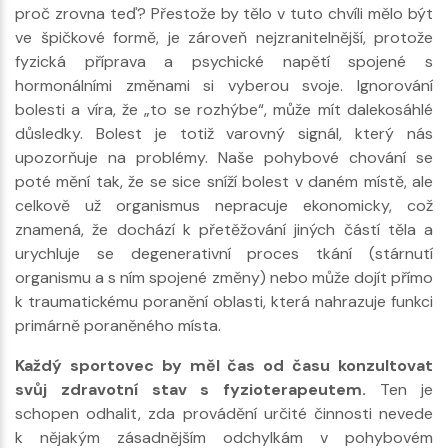
proč zrovna teď? Přestože by tělo v tuto chvíli mělo být
ve špičkové formě, je zároveň nejzranitelnější, protože
fyzická příprava a psychické napětí spojené s
hormonálními změnami si vyberou svoje. Ignorování
bolesti a víra, že „to se rozhýbe“, může mít dalekosáhlé
důsledky. Bolest je totiž varovný signál, který nás
upozorňuje na problémy. Naše pohybové chování se
poté mění tak, že se sice sníží bolest v daném místě, ale
celkově už organismus nepracuje ekonomicky, což
znamená, že dochází k přetěžování jiných částí těla a
urychluje se degenerativní proces tkání (stárnutí
organismu a s ním spojené změny) nebo může dojít přímo
k traumatickému poranění oblasti, která nahrazuje funkci
primárně poraněného místa.
Každý sportovec by měl čas od času konzultovat
svůj zdravotní stav s fyzioterapeutem.
Ten je
schopen odhalit, zda provádění určité činnosti nevede
k nějakým zásadnějším odchylkám v pohybovém