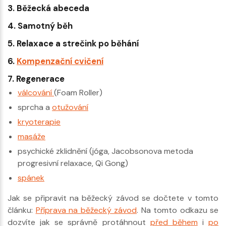
3. Běžecká abeceda
4. Samotný běh
5. Relaxace a strečink po běhání
6.
Kompenzační cvičení
7. Regenerace
válcování
(Foam Roller)
sprcha a
otužování
kryoterapie
masáže
psychické zklidnění (jóga, Jacobsonova metoda
progresivní relaxace, Qi Gong)
spánek
Jak se připravit na běžecký závod se dočtete v tomto
článku:
Příprava na běžecký závod
. Na tomto odkazu se
dozvíte jak se správně protáhnout
před během
i
po