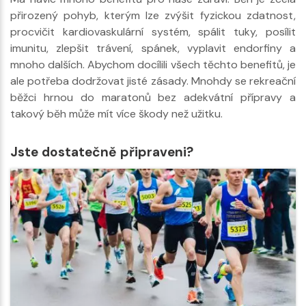
přirozený pohyb, kterým lze zvýšit fyzickou zdatnost,
procvičit kardiovaskulární systém, spálit tuky, posílit
imunitu, zlepšit trávení, spánek, vyplavit endorfiny a
mnoho dalších. Abychom docílili všech těchto benefitů, je
ale potřeba dodržovat jisté zásady. Mnohdy se rekreační
běžci hrnou do maratonů bez adekvátní přípravy a
takový běh může mít více škody než užitku.
Jste dostatečně připraveni?