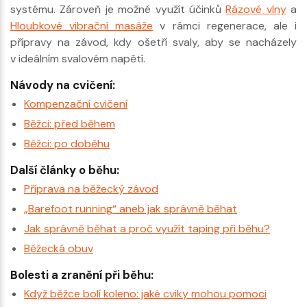
systému. Zároveň je možné využít účinků
Rázové vlny
a
Hloubkové vibrační masáže
v rámci regenerace, ale i
přípravy na závod, kdy ošetří svaly, aby se nacházely
v ideálním svalovém napětí.
Návody na cvičení:
Kompenzační cvičení
Běžci: před během
Běžci: po doběhu
Další články o běhu:
Příprava na běžecký závod
„Barefoot running“ aneb jak správně běhat
Jak správně běhat a proč využít taping při běhu?
Běžecká obuv
Bolesti a zranění při běhu:
Když běžce bolí koleno: jaké cviky mohou pomoci