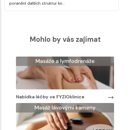
poranění dalších struktur ko…
Mohlo by vás zajímat
 léčby ve FYZIOklinice
Nabídka léčby ve FY