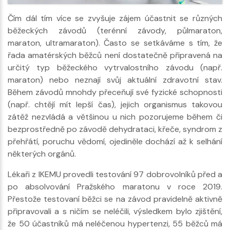
Čím dál tím více se zvyšuje zájem účastnit se různých
běžeckých závodů (terénní závody, půlmaraton,
maraton, ultramaraton). Často se setkáváme s tím, že
řada amatérských běžců není dostatečně připravená na
určitý typ běžeckého vytrvalostního závodu (např.
maraton) nebo neznají svůj aktuální zdravotní stav.
Během závodů mnohdy přeceňují své fyzické schopnosti
(např. chtějí mít lepší čas), jejich organismus takovou
zátěž nezvládá a většinou u nich pozorujeme během či
bezprostředně po závodě dehydrataci, křeče, syndrom z
přehřátí, poruchu vědomí, ojediněle dochází až k selhání
některých orgánů.
Lékaři z IKEMU provedli testování 97 dobrovolníků před a
po absolvování Pražského maratonu v roce 2019.
Přestože testovaní běžci se na závod pravidelně aktivně
připravovali a s ničím se neléčili, výsledkem bylo zjištění,
že 50 účastníků má neléčenou hypertenzi, 55 běžců má