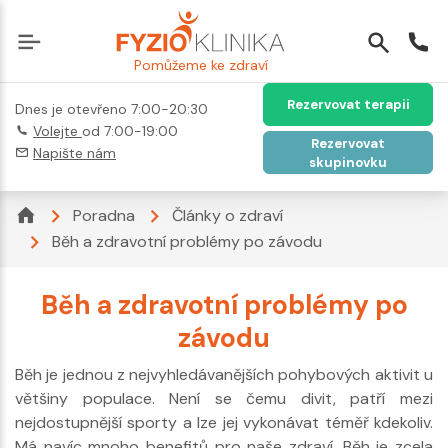
Pomůžeme ke zdraví
Rezervovat terapii
Dnes je otevřeno 7:00-20:30
Volejte
od 7:00-19:00
Rezervovat
Napište nám
skupinovku
Poradna
Články o zdraví
Běh a zdravotní problémy po závodu
Běh a zdravotní problémy po
závodu
Běh je jednou z nejvyhledávanějších pohybových aktivit u
většiny populace. Není se čemu divit, patří mezi
nejdostupnější sporty a lze jej vykonávat téměř kdekoliv.
Má navíc mnoho benefitů pro naše zdraví. Běh je zcela