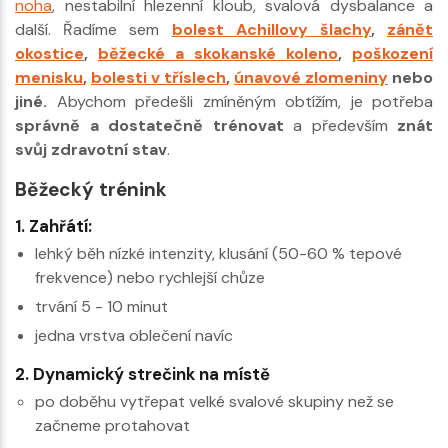
noha
, nestabilní hlezenní kloub, svalová dysbalance a
další. Řadíme sem
bolest Achillovy šlachy
,
zánět
okostice
,
běžecké a skokanské koleno
,
poškození
menisku
,
bolesti v tříslech
,
únavové zlomeniny
nebo
jiné.
Abychom předešli zmíněným obtížím, je potřeba
správně a dostatečně trénovat
a především
znát
svůj zdravotní stav
.
Běžecký trénink
1. Zahřátí:
lehký běh nízké intenzity, klusání (50-60 % tepové
frekvence) nebo rychlejší chůze
trvání 5 - 10 minut
jedna vrstva oblečení navíc
2. Dynamický strečink na místě
po doběhu vytřepat velké svalové skupiny než se
začneme protahovat