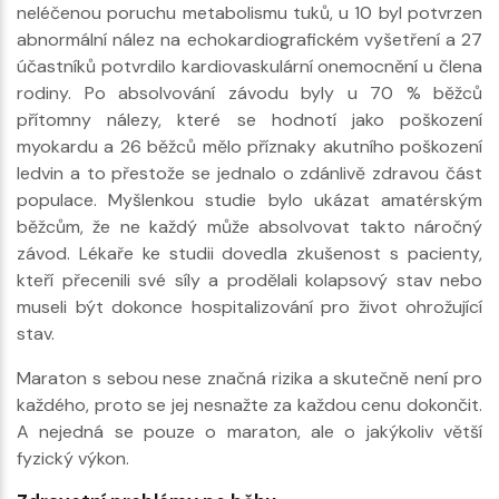
neléčenou poruchu metabolismu tuků, u 10 byl potvrzen
abnormální nález na echokardiografickém vyšetření a 27
účastníků potvrdilo kardiovaskulární onemocnění u člena
rodiny. Po absolvování závodu byly u 70 % běžců
přítomny nálezy, které se hodnotí jako poškození
myokardu a 26 běžců mělo příznaky akutního poškození
ledvin a to přestože se jednalo o zdánlivě zdravou část
populace. Myšlenkou studie bylo ukázat amatérským
běžcům, že ne každý může absolvovat takto náročný
závod. Lékaře ke studii dovedla zkušenost s pacienty,
kteří přecenili své síly a prodělali kolapsový stav nebo
museli být dokonce hospitalizování pro život ohrožující
stav.
Maraton s sebou nese značná rizika a skutečně není pro
každého, proto se jej nesnažte za každou cenu dokončit.
A nejedná se pouze o maraton, ale o jakýkoliv větší
fyzický výkon.