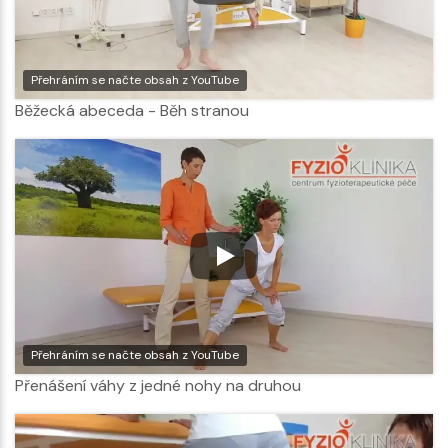
Přehráním se načte obsah z YouTube
Běžecká abeceda - Běh stranou
Přehráním se načte obsah z YouTube
Přenášení váhy z jedné nohy na druhou