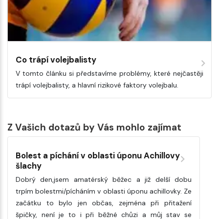
Co trápí volejbalisty
V tomto článku si představíme problémy, které nejčastěji
trápí volejbalisty, a hlavní rizikové faktory volejbalu.
Z Vašich dotazů by Vás mohlo zajímat
Bolest a píchání v oblasti úponu Achillovy
šlachy
Dobrý den,jsem amatérský běžec a již delší dobu
trpím bolestmi/pícháním v oblasti úponu achillovky. Ze
začátku to bylo jen občas, zejména při přitažení
špičky, není je to i při běžné chůzi a můj stav se