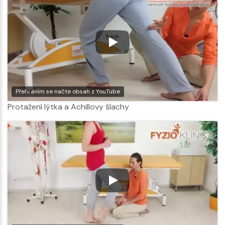
Přehráním se načte obsah z YouTube
Protažení lýtka a Achillovy šlachy