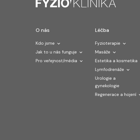
O nás
Léčba
Kdo jsme
Fyzioterapie
Jak to u nás funguje
Masáže
Pro veřejnost/média
Estetika a kosmetika
Lymfodrenáže
Urologie a
gynekologie
Regenerace a hojení