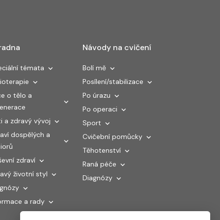
radna
Návody na cvičení
ciální témata
Bolí mě
ioterapie
Posílení/stabilizace
e o tělo a
Po úrazu
generace
Po operaci
i a zdravý vývoj
Sport
aví dospělých a
Cvičební pomůcky
iorů
Těhotenství
evní zdraví
Raná péče
avý životní styl
Diagnózy
agnózy
ormace a rady