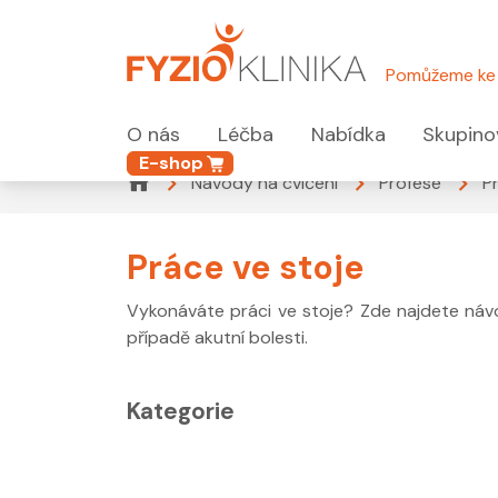
Pomůžeme ke 
O nás
Léčba
Nabídka
Skupino
E-shop
Návody na cvičení
Profese
P
Práce ve stoje
Vykonáváte práci ve stoje? Zde najdete návo
případě akutní bolesti.
Kategorie