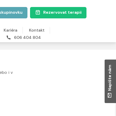
skupinovku
Rezervovat terapii
Kariéra
Kontakt
606 404 804
Napište nám
ebo i v