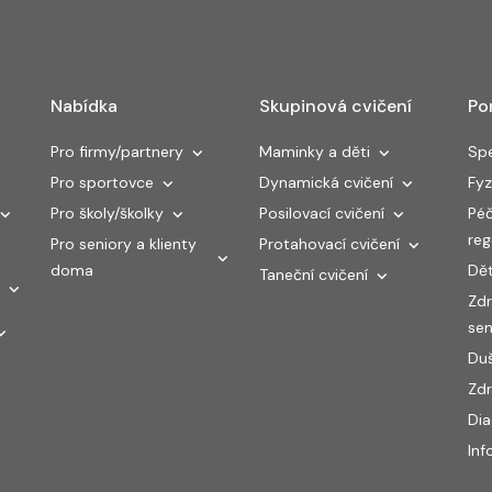
Nabídka
Skupinová cvičení
Po
Pro firmy/partnery
Maminky a děti
Spe
Pro sportovce
Dynamická cvičení
Fyz
Pro školy/školky
Posilovací cvičení
Péč
re
Pro seniory a klienty
Protahovací cvičení
doma
Dět
Taneční cvičení
Zdr
sen
Duš
Zdr
Di
Inf